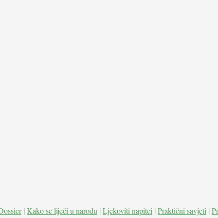
Dossier
|
Kako se liječi u narodu
|
Ljekoviti napitci
|
Praktični savjeti
|
P