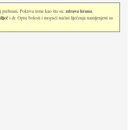
zdrava hrana
oj prehrani. Pokriva teme kao što su:
,
liječ
i dr. Opisi bolesti i mogući načini liječenja namijenjeni su