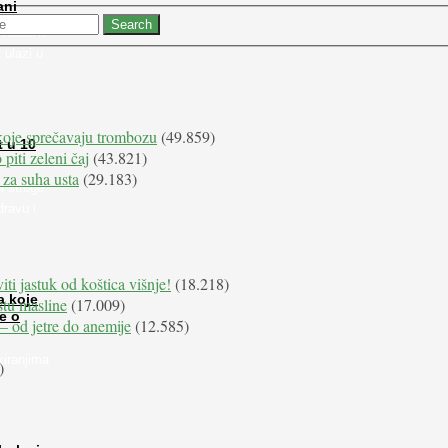
ani
 nabaviti
 ulazi u
koje sprečavaju trombozu
(49.859)
t u 10
 piti zeleni čaj
(43.821)
 za suha usta
(29.183)
i stroge
dravu i
iti jastuk od koštica višnje!
(18.218)
a koje
istu masline
(17.009)
e o
e – od jetre do anemije
(12.585)
kiranjima
)