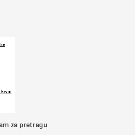
ske
a. Osim
 krvni
 slučajno
jam za pretragu