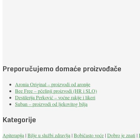
Preporučujemo domaće proizvođače
Aronia Original – proizvodi od aronije
Bee Free – pčelinji proizvodi (HR i SLO)
Destilerija Perković – voćne rakije i likeri
Suban – proizvodi od ljekovitog bilja
Kategorije
Apiterapija
|
Bilje u službi zdravlja
|
Bobičasto voće
|
Dobro je znati
|