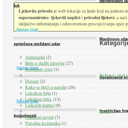
Nevjerojatni ja
luk
Ljekovita priroda
je web lokacija za ljude koji na jednom mj
Muče li vas tegobe vezane uz srce, oči i živce, od kojih pati većina
supernamirnice
ljekoviti napitci
prirodni lijekovi
,
i
, a nać
dijabetičara u kasnijem stadiju bolesti, jabuke ...
isključivo informiranju i zdravstvenom prosvjećivanju opće pop
Nastavi čitati
Maslinovo ulje
Kategorij
sprječava moždani udar
Maslinovo ulje, kao osnova zdrave mediteranske prehrane, već je na
Apiterapija
(2)
poznato. Ipak, francuski su istraživači otišli i korak dalje. Njihovo ...
Bilje u službi zdravlja
(27)
Nastavi čitati
Bobičasto voće
(1)
Dobro je znati
(
Oprašivanje k
Dossier
(2)
Pri podizanju nasada kruške zanemaruje se problem oprašivanja kuk
Kako se liječi u narodu
(26)
vlada uvjerenje da će krušku oprašiti pčele medarice (Apis mellifera). 
Leksikon bilja
(1)
Leksikon bilja.
(13)
Nastavi čitati
Ljekoviti napitci
(8)
Ostalo
(5)
Insekti kao hr
budućnosti
Praktični savjeti
(7)
Prirodna kozmetika
(1)
Prema predviđanjima FAO-a do 2050. godine život 9 milijardi stanovn