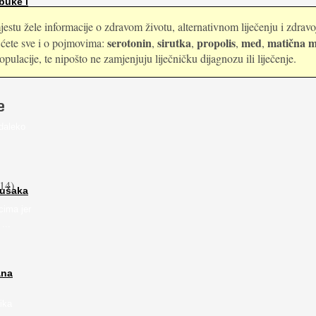
buke i
estu žele informacije o zdravom životu, alternativnom liječenju i zdrav
serotonin
sirutka
propolis
med
matična m
i ćete sve i o pojmovima:
,
,
,
,
ulacije, te nipošto ne zamjenjuju liječničku dijagnozu ili liječenje.
e
daleko
14)
rušaka
cima jer
...
ana
ika