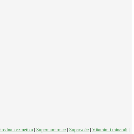
rirodna kozmetika
|
Supernamirnice
|
Supervoće
|
Vitamini i minerali
|