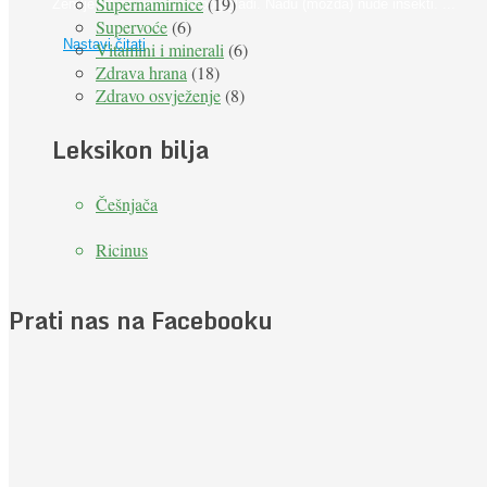
Supernamirnice
(19)
Zemlje bit će ugrožen zbog gladi. Nadu (možda) nude insekti. ...
Supervoće
(6)
Nastavi čitati
Vitamini i minerali
(6)
Zdrava hrana
(18)
Zdravo osvježenje
(8)
Leksikon bilja
Češnjača
Ricinus
Prati nas na Facebooku