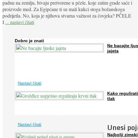
padnu na zemlju, bivaju pretvorene u pčele, koje zatim grade saće i
proizvode med. Za Egipćane ti su mali kukci stoga božanskoga
podrijetla. No, koja je njihova stvarna važnost za čovjeka? PČELE
I
... nastavi čitati
Dobro je znati
Ne bacajte lju
jajeta
Jaja su vrlo hranjiva namirnica bogata proteinima, kalcijem i drugim
mineralima, te ih svakodnevno konzumiraju milijuni ljudi širom svijet
...
Nastavi čitati
Kako regulirati
tlak
Iako je »visok krvni tlak« mnogo opasniji od niskog, »hipotenziju« ni
ne bi trebali zanemarivati jer također može prouzročiti ...
Unesi po
Nastavi čitati
Najbolji zimski