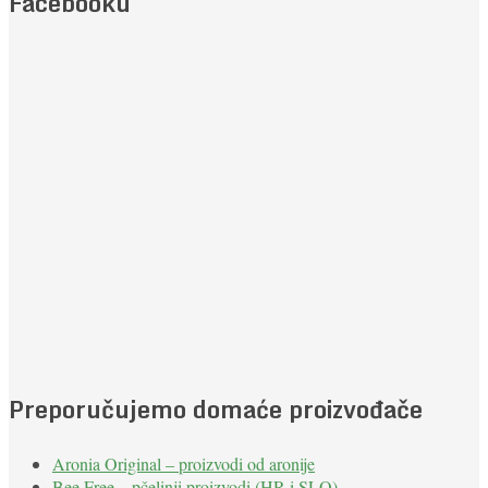
Facebooku
Preporučujemo domaće proizvođače
Aronia Original – proizvodi od aronije
Bee Free – pčelinji proizvodi (HR i SLO)