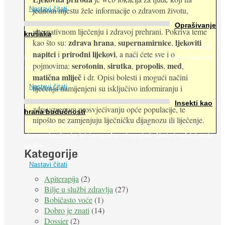
jednom mjestu žele informacije o zdravom životu,
Nastavi čitati
Oprašivanje
alternativnom liječenju i zdravoj prehrani. Pokriva teme
krušaka
zdrava hrana
supernamirnice
ljekoviti
kao što su:
,
,
Pri podizanju nasada kruške zanemaruje se problem oprašivanja
napitci
prirodni lijekovi
i
, a naći ćete sve i o
kukcima jer vlada uvjerenje da će krušku oprašiti pčele medarice
serotonin
sirutka
propolis
med
pojmovima:
,
,
,
,
(Apis mellifera). ...
matična mliječ
i dr. Opisi bolesti i mogući načini
Nastavi čitati
liječenja namijenjeni su isključivo informiranju i
Insekti kao
zdravstvenom prosvjećivanju opće populacije, te
hrana budućnosti
nipošto ne zamjenjuju liječničku dijagnozu ili liječenje.
Prema predviđanjima FAO-a do 2050. godine život 9 milijardi
stanovnika Zemlje bit će ugrožen zbog gladi. Nadu (možda) nude
insekti. ...
Kategorije
Nastavi čitati
Apiterapija
(2)
Bilje u službi zdravlja
(27)
Bobičasto voće
(1)
Dobro je znati
(14)
Dossier
(2)