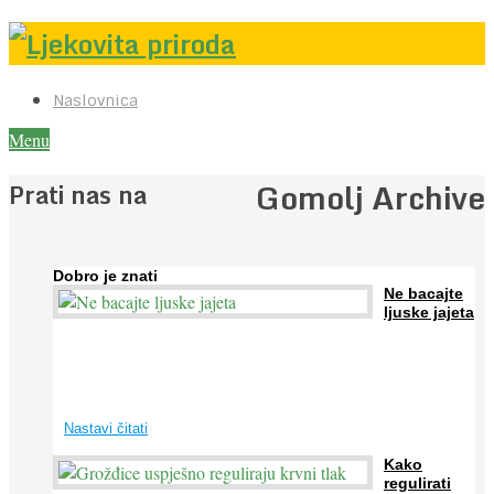
Naslovnica
Menu
Gomolj Archive
Prati nas na
Dobro je znati
Ne bacajte
ljuske jajeta
Jaja su vrlo hranjiva namirnica bogata proteinima, kalcijem i
drugim mineralima, te ih svakodnevno konzumiraju milijuni ljudi
širom svijeta. Osim ...
Nastavi čitati
Kako
regulirati