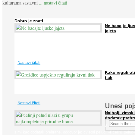
kulturama sastavni
... nastavi čitati
Dobro je znati
Ne bacajte lju
jajeta
Jaja su vrlo hranjiva namirnica bogata proteinima, kalcijem i drugim
mineralima, te ih svakodnevno konzumiraju milijuni ljudi širom svijet
...
Nastavi čitati
Kako regulirati
tlak
Iako je »visok krvni tlak« mnogo opasniji od niskog, »hipotenziju« ni
ne bi trebali zanemarivati jer također može prouzročiti ...
Unesi po
Nastavi čitati
Najbolji zimski
dodatak prehr
Ako se pitate što
zimi kao dodatak prehrane, odgovor je: cvjetni pelud! »Pčelinji pelud«