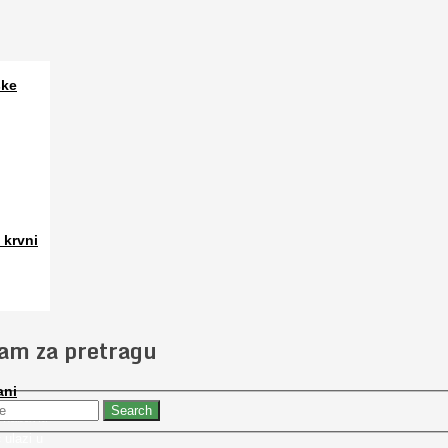
ske
a. Osim
 krvni
 slučajno
jam za pretragu
ani
 nabaviti
 ulazi u