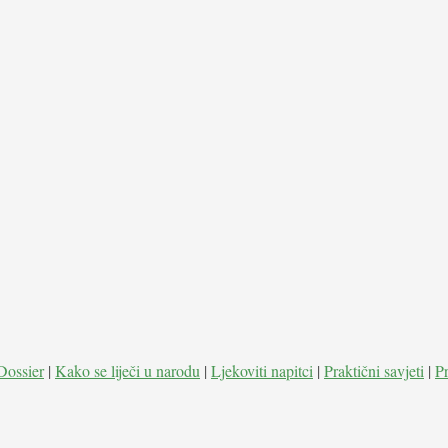
Dossier
|
Kako se liječi u narodu
|
Ljekoviti napitci
|
Praktični savjeti
|
P