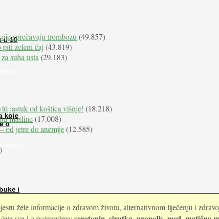
koje sprečavaju trombozu
(49.857)
t u 10
 piti zeleni čaj
(43.819)
 za suha usta
(29.183)
i stroge
dravu i
iti jastuk od koštica višnje!
(18.218)
a koje
istu masline
(17.008)
e o
e – od jetre do anemije
(12.585)
kiranjima
)
buke i
estu žele informacije o zdravom životu, alternativnom liječenju i zdrav
serotonin
sirutka
propolis
med
matična m
i ćete sve i o pojmovima:
,
,
,
,