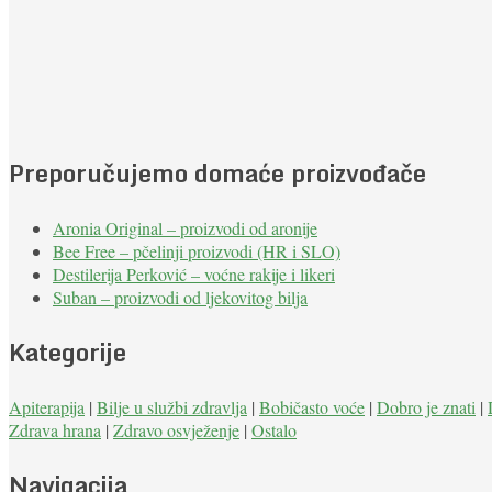
Preporučujemo domaće proizvođače
Aronia Original – proizvodi od aronije
Bee Free – pčelinji proizvodi (HR i SLO)
Destilerija Perković – voćne rakije i likeri
Suban – proizvodi od ljekovitog bilja
Kategorije
Apiterapija
|
Bilje u službi zdravlja
|
Bobičasto voće
|
Dobro je znati
|
Zdrava hrana
|
Zdravo osvježenje
|
Ostalo
Navigacija