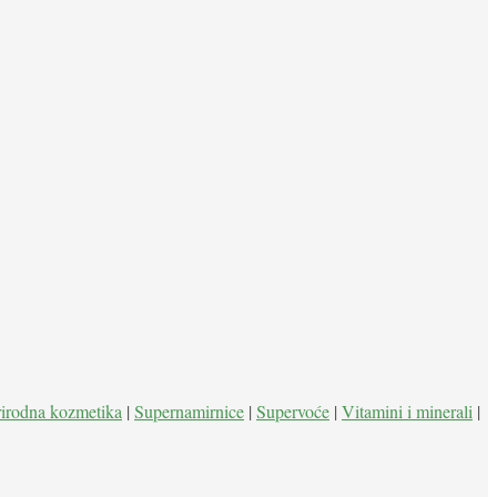
rirodna kozmetika
|
Supernamirnice
|
Supervoće
|
Vitamini i minerali
|