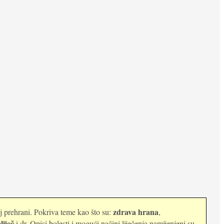
zdrava hrana
oj prehrani. Pokriva teme kao što su:
,
liječ
i dr. Opisi bolesti i mogući načini liječenja namijenjeni su