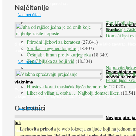
grupu najkompletnije prirodne ...
Najčitanije
Nastavi čitati
Top 10 biljaka 
Prevarite apeti
25 razloga zašto
koraka
Domaći lijekovi
Želudac teško trp
Prirodni lijekovi za keratozu
(27.041)
dijete i gladovanje, no srećom po nas može ga se lako zavarati. Nez
Sirutka – regenerator jetre
(18.407)
pretjeranu želju ...
Češnjak i limun protiv kurjeg oka
(18.349)
Top 7 biljaka za bolji vid
(18.304)
Nastavi čitati
Napravite ljekov
Osam činjenic
Cijela istina o l
možda ne znat
Peršin liječi sv
vlaknima
Hrastova kora i maslačak liječe hemoroide
(12.020)
Evo zašto su vlakna važna i zašto nas bombardiraju reklamama i pa
Liker od višanja, oraha … Najbolji domaći likeri
(10.541
u kojima obećavaju najviši postotak vlakana ... 1. Vlakna ...
O stranici
Nastavi čitati
Nevjerojatni ja
luk
Ljekovita priroda
je web lokacija za ljude koji na jednom mj
Muče li vas tegobe vezane uz srce, oči i živce, od kojih pati većina
supernamirnice
ljekoviti napitci
prirodni lijekovi
,
i
, a nać