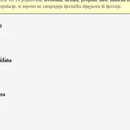
ulacije, te nipošto ne zamjenjuju liječničku dijagnozu ili liječenje.
e
daleko
14)
rušaka
cima jer
...
ana
ika