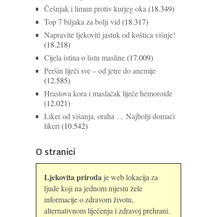
Češnjak i limun protiv kurjeg oka
(18.349)
Top 7 biljaka za bolji vid
(18.317)
Napravite ljekoviti jastuk od koštica višnje!
(18.218)
Cijela istina o listu masline
(17.009)
Peršin liječi sve – od jetre do anemije
(12.585)
Hrastova kora i maslačak liječe hemoroide
(12.021)
Liker od višanja, oraha … Najbolji domaći
likeri
(10.542)
O stranici
Ljekovita priroda
je web lokacija za
ljude koji na jednom mjestu žele
informacije o zdravom životu,
alternativnom liječenju i zdravoj prehrani.