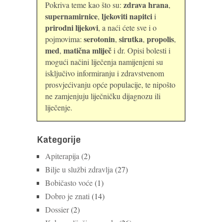
zdrava hrana
Pokriva teme kao što su:
,
supernamirnice
ljekoviti napitci
,
i
prirodni lijekovi
, a naći ćete sve i o
serotonin
sirutka
propolis
pojmovima:
,
,
,
med
matična mliječ
,
i dr. Opisi bolesti i
mogući načini liječenja namijenjeni su
isključivo informiranju i zdravstvenom
prosvjećivanju opće populacije, te nipošto
ne zamjenjuju liječničku dijagnozu ili
liječenje.
Kategorije
Apiterapija
(2)
Bilje u službi zdravlja
(27)
Bobičasto voće
(1)
Dobro je znati
(14)
Dossier
(2)