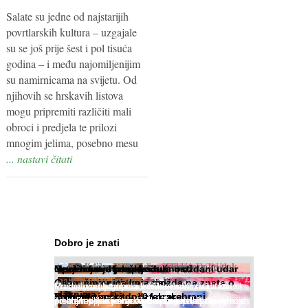
Salate su jedne od najstarijih
povrtlarskih kultura – uzgajale
su se još prije šest i pol tisuća
godina – i među najomiljenijim
su namirnicama na svijetu. Od
njihovih se hrskavih listova
mogu pripremiti različiti mali
obroci i predjela te prilozi
mnogim jelima, posebno mesu
... nastavi čitati
Dobro je znati
Nevjerojatni jabuke i luk
Maslinovo ulje sprječava moždani udar
Oprašivanje krušaka
Insekti kao hrana budućnosti
Kako regulirati krvni tlak
Osam činjenica koje možda ne znate o
Muče li vas tegobe vezane uz srce, oči i živce,
Maslinovo ulje, kao osnova zdrave mediteranske
Pri podizanju nasada kruške zanemaruje se
Prema predviđanjima FAO-a do 2050. godine
vlaknima
Najbolji zimski dodatak prehrani
Prevarite apetit u 10 koraka
Iako je »visok krvni tlak« mnogo opasniji od
od kojih pati većina dijabetičara u kasnijem
prehrane, već je nadaleko poznato. Ipak,
problem oprašivanja kukcima jer vlada uvjerenje
život 9 milijardi stanovnika Zemlje bit će ugrožen