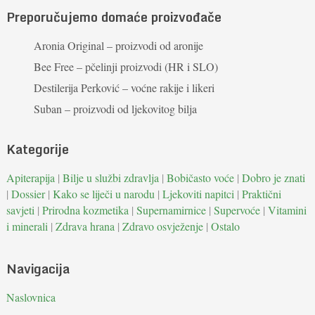
Preporučujemo domaće proizvođače
Aronia Original – proizvodi od aronije
Bee Free – pčelinji proizvodi (HR i SLO)
Destilerija Perković – voćne rakije i likeri
Suban – proizvodi od ljekovitog bilja
Kategorije
Apiterapija
|
Bilje u službi zdravlja
|
Bobičasto voće
|
Dobro je znati
|
Dossier
|
Kako se liječi u narodu
|
Ljekoviti napitci
|
Praktični
savjeti
|
Prirodna kozmetika
|
Supernamirnice
|
Supervoće
|
Vitamini
i minerali
|
Zdrava hrana
|
Zdravo osvježenje
|
Ostalo
Navigacija
Naslovnica