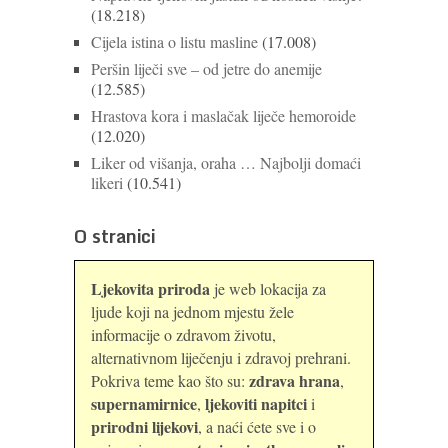
(18.218)
Cijela istina o listu masline
(17.008)
Peršin liječi sve – od jetre do anemije
(12.585)
Hrastova kora i maslačak liječe hemoroide
(12.020)
Liker od višanja, oraha … Najbolji domaći
likeri
(10.541)
O stranici
Ljekovita priroda
je web lokacija za
ljude koji na jednom mjestu žele
informacije o zdravom životu,
alternativnom liječenju i zdravoj prehrani.
zdrava hrana
Pokriva teme kao što su:
,
supernamirnice
ljekoviti napitci
,
i
prirodni lijekovi
, a naći ćete sve i o