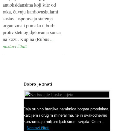
antioksidansima koji štite od
raka, čuvaju kardiovaskularni
sustav, usporavaju starenje
organizma i pomažu u borbi
protiv štetnog djelovanja sunca
na kožu. Kupina (Rubus
...
nastavi čitati
Dobro je znati
Ne bacajte ljuske jajeta
Jaja su vrlo hranjiva namirnica bogata proteinima,
kalcijem i drugim mineralima, te ih svakodnevno
konzumiraju milijuni ljudi širom svijeta. Osim ...
Nastavi čitati