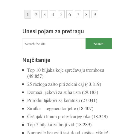
1
2
3
4
5
6
7
8
9
Unesi pojam za pretragu
Najčitanije
Top 10 biljaka koje sprečavaju trombozu
(49.857)
25 razloga zašto piti zeleni čaj
(43.819)
Domaći lijekovi za suha usta
(29.183)
Prirodni lijekovi za keratozu
(27.041)
Sirutka – regenerator jetre
(18.407)
Češnjak i limun protiv kurjeg oka
(18.349)
Top 7 biljaka za bolji vid
(18.289)
Napravite ljekoviti jastuk od koštica višnje!