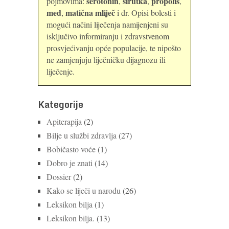
serotonin
sirutka
propolis
pojmovima:
,
,
,
med
matična mliječ
,
i dr. Opisi bolesti i
mogući načini liječenja namijenjeni su
isključivo informiranju i zdravstvenom
prosvjećivanju opće populacije, te nipošto
ne zamjenjuju liječničku dijagnozu ili
liječenje.
Kategorije
Apiterapija
(2)
Bilje u službi zdravlja
(27)
Bobičasto voće
(1)
Dobro je znati
(14)
Dossier
(2)
Kako se liječi u narodu
(26)
Leksikon bilja
(1)
Leksikon bilja.
(13)