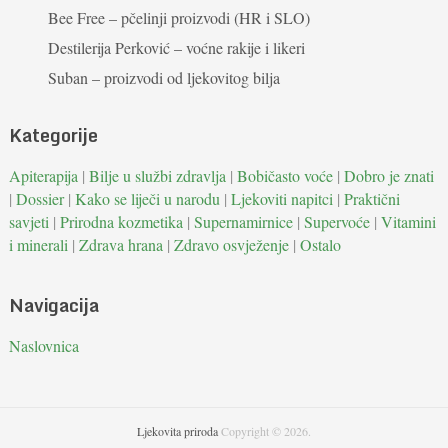
Bee Free – pčelinji proizvodi (HR i SLO)
Destilerija Perković – voćne rakije i likeri
Suban – proizvodi od ljekovitog bilja
Kategorije
Apiterapija
|
Bilje u službi zdravlja
|
Bobičasto voće
|
Dobro je znati
|
Dossier
|
Kako se liječi u narodu
|
Ljekoviti napitci
|
Praktični
savjeti
|
Prirodna kozmetika
|
Supernamirnice
|
Supervoće
|
Vitamini
i minerali
|
Zdrava hrana
|
Zdravo osvježenje
|
Ostalo
Navigacija
Naslovnica
Ljekovita priroda
Copyright © 2026.