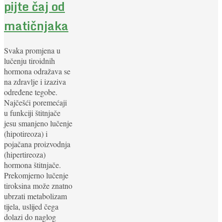
pijte čaj od
matičnjaka
Svaka promjena u
lučenju tiroidnih
hormona odražava se
na zdravlje i izaziva
određene tegobe.
Najčešći poremećaji
u funkciji štitnjače
jesu smanjeno lučenje
(hipotireoza) i
pojačana proizvodnja
(hipertireoza)
hormona štitnjače.
Prekomjerno lučenje
tiroksina može znatno
ubrzati metabolizam
tijela, uslijed čega
dolazi do naglog