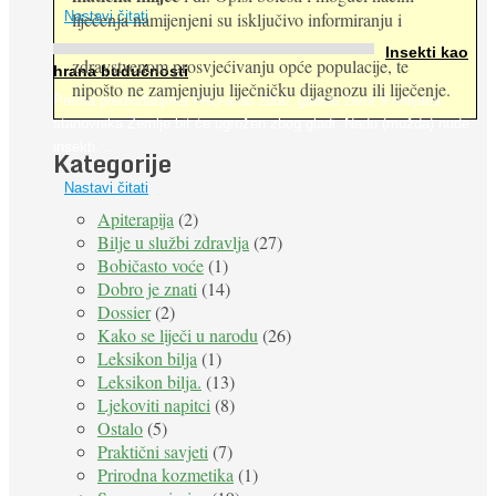
Nastavi čitati
liječenja namijenjeni su isključivo informiranju i
Insekti kao
zdravstvenom prosvjećivanju opće populacije, te
hrana budućnosti
nipošto ne zamjenjuju liječničku dijagnozu ili liječenje.
Prema predviđanjima FAO-a do 2050. godine život 9 milijardi
stanovnika Zemlje bit će ugrožen zbog gladi. Nadu (možda) nude
insekti. ...
Kategorije
Nastavi čitati
Apiterapija
(2)
Bilje u službi zdravlja
(27)
Bobičasto voće
(1)
Dobro je znati
(14)
Dossier
(2)
Kako se liječi u narodu
(26)
Leksikon bilja
(1)
Leksikon bilja.
(13)
Ljekoviti napitci
(8)
Ostalo
(5)
Praktični savjeti
(7)
Prirodna kozmetika
(1)