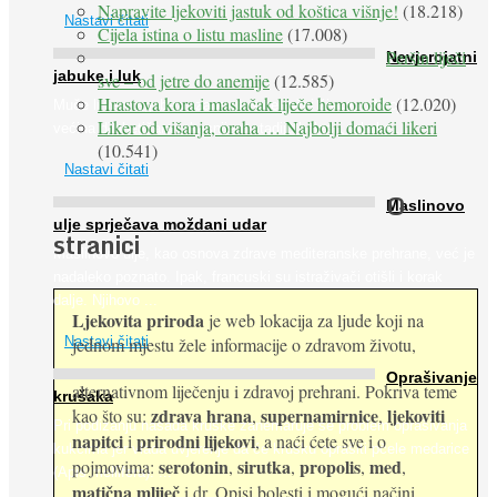
Napravite ljekoviti jastuk od koštica višnje!
(18.218)
Nastavi čitati
Cijela istina o listu masline
(17.008)
Peršin liječi
Nevjerojatni
jabuke i luk
sve – od jetre do anemije
(12.585)
Hrastova kora i maslačak liječe hemoroide
(12.020)
Muče li vas tegobe vezane uz srce, oči i živce, od kojih pati
Liker od višanja, oraha … Najbolji domaći likeri
većina dijabetičara u kasnijem stadiju bolesti, jabuke ...
(10.541)
Nastavi čitati
O
Maslinovo
ulje sprječava moždani udar
stranici
Maslinovo ulje, kao osnova zdrave mediteranske prehrane, već je
nadaleko poznato. Ipak, francuski su istraživači otišli i korak
dalje. Njihovo ...
Ljekovita priroda
je web lokacija za ljude koji na
jednom mjestu žele informacije o zdravom životu,
Nastavi čitati
Oprašivanje
alternativnom liječenju i zdravoj prehrani. Pokriva teme
krušaka
zdrava hrana
supernamirnice
ljekoviti
kao što su:
,
,
Pri podizanju nasada kruške zanemaruje se problem oprašivanja
napitci
prirodni lijekovi
i
, a naći ćete sve i o
kukcima jer vlada uvjerenje da će krušku oprašiti pčele medarice
serotonin
sirutka
propolis
med
pojmovima:
,
,
,
,
(Apis mellifera). ...
matična mliječ
i dr. Opisi bolesti i mogući načini