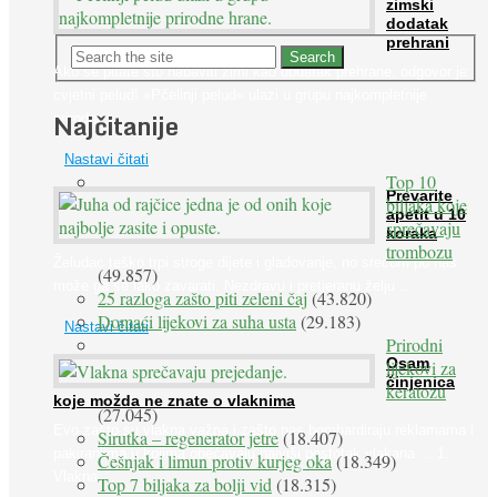
zimski
dodatak
prehrani
Ako se pitate što nabaviti zimi kao dodatak prehrane, odgovor je:
cvjetni pelud! »Pčelinji pelud« ulazi u grupu najkompletnije
Najčitanije
prirodne ...
Nastavi čitati
Top 10
Prevarite
biljaka koje
apetit u 10
sprečavaju
koraka
trombozu
Želudac teško trpi stroge dijete i gladovanje, no srećom po nas
(49.857)
može ga se lako zavarati. Nezdravu i pretjeranu želju ...
25 razloga zašto piti zeleni čaj
(43.820)
Domaći lijekovi za suha usta
(29.183)
Nastavi čitati
Prirodni
Osam
lijekovi za
činjenica
keratozu
koje možda ne znate o vlaknima
(27.045)
Evo zašto su vlakna važna i zašto nas bombardiraju reklamama i
Sirutka – regenerator jetre
(18.407)
pakiranjima u kojima obećavaju najviši postotak vlakana ... 1.
Češnjak i limun protiv kurjeg oka
(18.349)
Vlakna ...
Top 7 biljaka za bolji vid
(18.315)