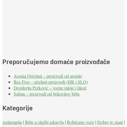
Preporučujemo domaće proizvođače
Aronia Original – proizvodi od aronije
Bee Free – pčelinji proizvodi (HR i SLO)
Destilerija Perković – voćne rakije i likeri
Suban – proizvodi od ljekovitog bilja
Kategorije
Apiterapija
|
Bilje u službi zdravlja
|
Bobičasto voće
|
Dobro je znati
|