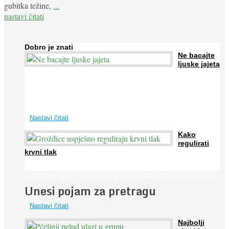
gubitka težine,
...
nastavi čitati
Dobro je znati
Ne bacajte
ljuske jajeta
Jaja su vrlo hranjiva namirnica bogata proteinima, kalcijem i
drugim mineralima, te ih svakodnevno konzumiraju milijuni ljudi
širom svijeta. Osim ...
Nastavi čitati
Kako
regulirati
krvni tlak
Iako je »visok krvni tlak« mnogo opasniji od niskog, »hipotenziju«
ni slučajno ne bi trebali zanemarivati jer također može prouzročiti
Unesi pojam za pretragu
...
Nastavi čitati
Najbolji