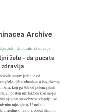
hinacea Archive
ljni žele – da pucate
 zdravlja
nološki sustav jedan je od
kompleksnijih mehanizama čovjekovog
nizma, koji ga štiti od potencijalnih
sti, ali postoji niz faktora koji mogu
biti njegovu sposobnost oduprijeti se
ativnim utjecajima. U neke od tih
aju sredinski faktori, poput hladnog