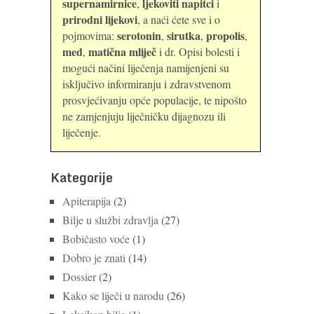
supernamirnice
ljekoviti napitci
,
i
prirodni lijekovi
, a naći ćete sve i o
serotonin
sirutka
propolis
pojmovima:
,
,
,
med
matična mliječ
,
i dr. Opisi bolesti i
mogući načini liječenja namijenjeni su
isključivo informiranju i zdravstvenom
prosvjećivanju opće populacije, te nipošto
ne zamjenjuju liječničku dijagnozu ili
liječenje.
Kategorije
Apiterapija
(2)
Bilje u službi zdravlja
(27)
Bobičasto voće
(1)
Dobro je znati
(14)
Dossier
(2)
Kako se liječi u narodu
(26)