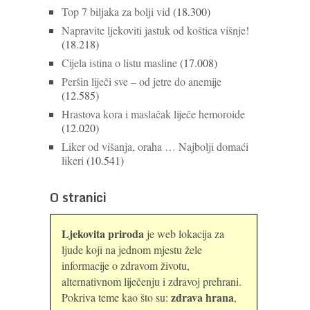
Top 7 biljaka za bolji vid
(18.300)
Napravite ljekoviti jastuk od koštica višnje!
(18.218)
Cijela istina o listu masline
(17.008)
Peršin liječi sve – od jetre do anemije
(12.585)
Hrastova kora i maslačak liječe hemoroide
(12.020)
Liker od višanja, oraha … Najbolji domaći
likeri
(10.541)
O stranici
Ljekovita priroda
je web lokacija za
ljude koji na jednom mjestu žele
informacije o zdravom životu,
alternativnom liječenju i zdravoj prehrani.
zdrava hrana
Pokriva teme kao što su:
,