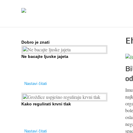
E
Dobro je znati
Ne bacajte ljuske jajeta
Jaja su vrlo hranjiva namirnica bogata proteinima,
Bi
kalcijem i drugim mineralima, te ih svakodnevno
od
konzumiraju milijuni ljudi širom svijeta. Osim ...
Nastavi čitati
Imu
naj
orga
Kako regulirati krvni tlak
bole
Iako je »visok krvni tlak« mnogo opasniji od niskog,
osla
»hipotenziju« ni slučajno ne bi trebali zanemarivati
neg
jer također može prouzročiti ...
spad
Nastavi čitati