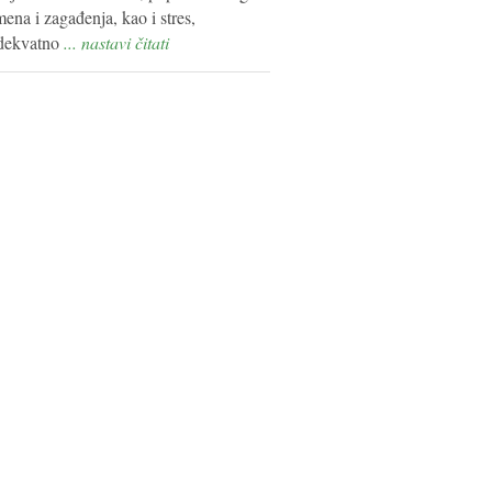
ena i zagađenja, kao i stres,
dekvatno
... nastavi čitati