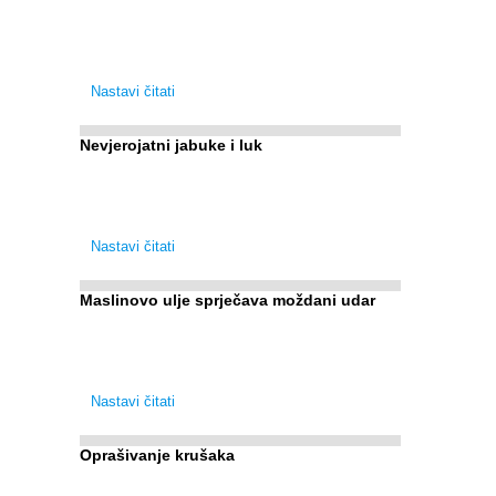
Evo zašto su vlakna važna i zašto nas
bombardiraju reklamama i pakiranjima u kojima
obećavaju najviši postotak vlakana ... 1. Vlakna ...
Nastavi čitati
Nevjerojatni jabuke i luk
Muče li vas tegobe vezane uz srce, oči i živce, od
kojih pati većina dijabetičara u kasnijem stadiju
bolesti, jabuke ...
Nastavi čitati
Maslinovo ulje sprječava moždani udar
Maslinovo ulje, kao osnova zdrave mediteranske
prehrane, već je nadaleko poznato. Ipak, francuski
su istraživači otišli i korak dalje. Njihovo ...
Nastavi čitati
Oprašivanje krušaka
Pri podizanju nasada kruške zanemaruje se