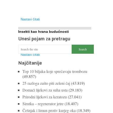
problem oprašivanja kukcima jer vlada uvjerenje da
će krušku oprašiti pčele medarice (Apis mellifera).
...
Nastavi čitati
Insekti kao hrana budućnosti
Unesi pojam za pretragu
Prema predviđanjima FAO-a do 2050. godine život
9 milijardi stanovnika Zemlje bit će ugrožen zbog
gladi. Nadu (možda) nude insekti. ...
Nastavi čitati
Najčitanije
Top 10 biljaka koje sprečavaju trombozu
(49.857)
25 razloga zašto piti zeleni čaj
(43.819)
Domaći lijekovi za suha usta
(29.183)
Prirodni lijekovi za keratozu
(27.041)
Sirutka – regenerator jetre
(18.407)
Češnjak i limun protiv kurjeg oka
(18.349)