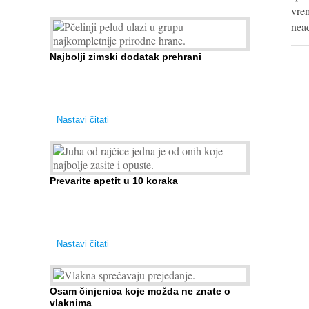
vrem
nea
Najbolji zimski dodatak prehrani
Ako se pitate što nabaviti zimi kao dodatak
prehrane, odgovor je: cvjetni pelud! »Pčelinji pelud«
ulazi u grupu najkompletnije prirodne ...
Nastavi čitati
Prevarite apetit u 10 koraka
Želudac teško trpi stroge dijete i gladovanje, no
srećom po nas može ga se lako zavarati. Nezdravu
i pretjeranu želju ...
Nastavi čitati
Osam činjenica koje možda ne znate o
vlaknima