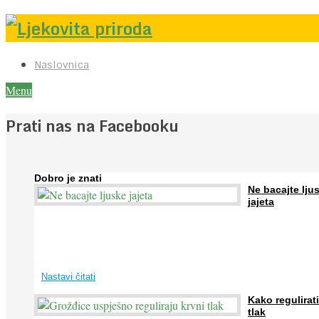
Naslovnica
Menu
Prati nas na Facebooku
Dobro je znati
Ne bacajte lju
jajeta
Jaja su vrlo hranjiva namirnica bogata proteinima, kalcijem i drugim
mineralima, te ih svakodnevno konzumiraju milijuni ljudi širom svijet
...
Nastavi čitati
Kako regulirati
tlak