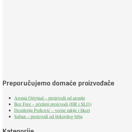
Preporučujemo domaće proizvođače
Aronia Original – proizvodi od aronije
Bee Free – pčelinji proizvodi (HR i SLO)
Destilerija Perković – voćne rakije i likeri
Suban – proizvodi od ljekovitog bilja
Kategorije