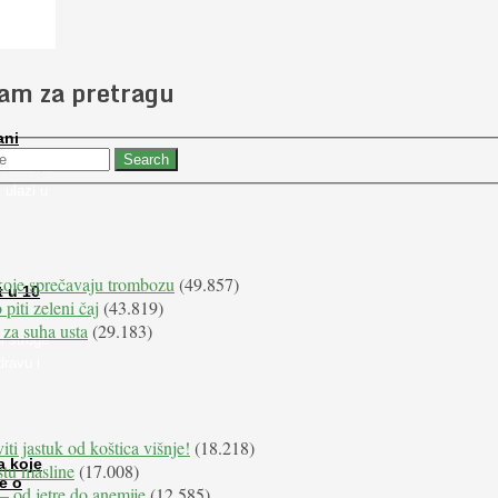
 slučajno
jam za pretragu
ani
 nabaviti
 ulazi u
koje sprečavaju trombozu
(49.857)
t u 10
 piti zeleni čaj
(43.819)
 za suha usta
(29.183)
i stroge
dravu i
iti jastuk od koštica višnje!
(18.218)
a koje
istu masline
(17.008)
e o
e – od jetre do anemije
(12.585)