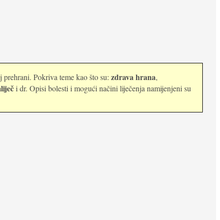
zdrava hrana
oj prehrani. Pokriva teme kao što su:
,
liječ
i dr. Opisi bolesti i mogući načini liječenja namijenjeni su