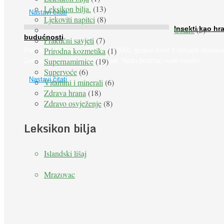
Leksikon bilja.
(13)
Nastavi čitati
Ljekoviti napitci
(8)
Ostalo
(5)
Insekti kao hr
budućnosti
Praktični savjeti
(7)
Prirodna kozmetika
(1)
Prema predviđanjima FAO-a do 2050. godine život 9 milijardi stanovn
Supernamirnice
(19)
Zemlje bit će ugrožen zbog gladi. Nadu (možda) nude insekti. ...
Supervoće
(6)
Nastavi čitati
Vitamini i minerali
(6)
Zdrava hrana
(18)
Zdravo osvježenje
(8)
Leksikon bilja
Islandski lišaj
Mrazovac