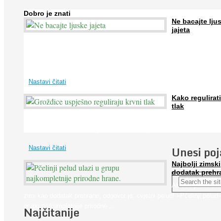
Dobro je znati
Ne bacajte lju
jajeta
Jaja su vrlo hranjiva namirnica bogata proteinima, kalcijem i drugim
mineralima, te ih svakodnevno konzumiraju milijuni ljudi širom svijet
...
Nastavi čitati
Kako regulirati
tlak
Iako je »visok krvni tlak« mnogo opasniji od niskog, »hipotenziju« ni
ne bi trebali zanemarivati jer također može prouzročiti ...
Unesi po
Nastavi čitati
Najbolji zimski
dodatak prehr
Ako se pitate što
zimi kao dodatak prehrane, odgovor je: cvjetni pelud! »Pčelinji pelud«
grupu najkompletnije prirodne ...
Najčitanije