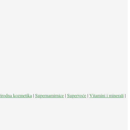
rirodna kozmetika
|
Supernamirnice
|
Supervoće
|
Vitamini i minerali
|