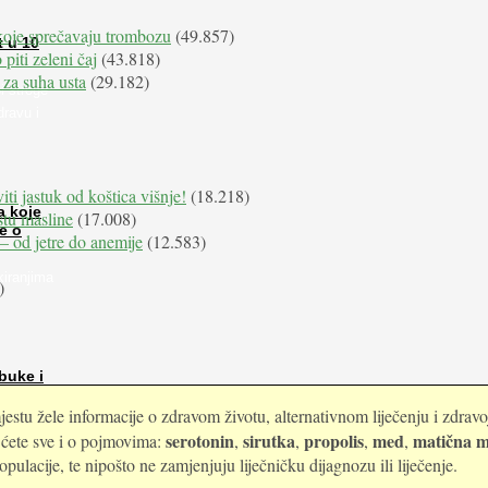
koje sprečavaju trombozu
(49.857)
t u 10
 piti zeleni čaj
(43.818)
 za suha usta
(29.182)
i stroge
dravu i
iti jastuk od koštica višnje!
(18.218)
a koje
istu masline
(17.008)
e o
e – od jetre do anemije
(12.583)
kiranjima
)
buke i
estu žele informacije o zdravom životu, alternativnom liječenju i zdrav
serotonin
sirutka
propolis
med
matična m
i ćete sve i o pojmovima:
,
,
,
,
ulacije, te nipošto ne zamjenjuju liječničku dijagnozu ili liječenje.