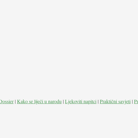
Dossier
|
Kako se liječi u narodu
|
Ljekoviti napitci
|
Praktični savjeti
|
P