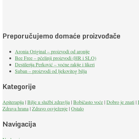
Preporučujemo domaće proizvođače
Aronia Original – proizvodi od aronije
Bee Free – pčelinji proizvodi (HR i SLO)
Destilerija Perković – voćne rakije i likeri
Suban – proizvodi od ljekovitog bilja
Kategorije
Apiterapija
|
Bilje u službi zdravlja
|
Bobičasto voće
|
Dobro je znati
|
Zdrava hrana
|
Zdravo osvježenje
|
Ostalo
Navigacija