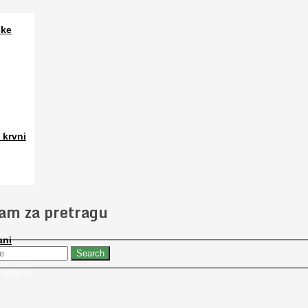
ske
a. Osim
 krvni
 slučajno
jam za pretragu
ani
 nabaviti
 ulazi u