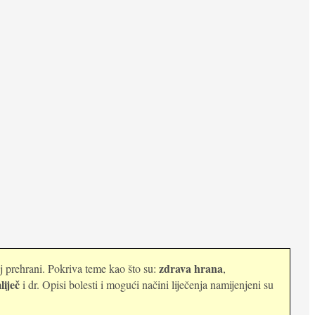
zdrava hrana
oj prehrani. Pokriva teme kao što su:
,
liječ
i dr. Opisi bolesti i mogući načini liječenja namijenjeni su