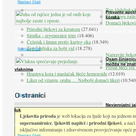
Nastavi čitati
Top 10 biljaka 
Prevarite apeti
25 razloga zašto
koraka
Domaći lijekovi
Želudac teško trp
Prirodni lijekovi za keratozu
(27.041)
dijete i gladovanje, no srećom po nas može ga se lako zavarati. Nez
Sirutka – regenerator jetre
(18.406)
pretjeranu želju ...
Češnjak i limun protiv kurjeg oka
(18.349)
Top 7 biljaka za bolji vid
(18.278)
Nastavi čitati
Napravite ljekov
Osam činjenic
Cijela istina o l
možda ne znat
Peršin liječi sv
vlaknima
Hrastova kora i maslačak liječe hemoroide
(12.019)
Evo zašto su vlakna važna i zašto nas bombardiraju reklamama i pa
Liker od višanja, oraha … Najbolji domaći likeri
(10.540
u kojima obećavaju najviši postotak vlakana ... 1. Vlakna ...
O stranici
Nastavi čitati
Nevjerojatni ja
luk
Ljekovita priroda
je web lokacija za ljude koji na jednom mj
Muče li vas tegobe vezane uz srce, oči i živce, od kojih pati većina
supernamirnice
ljekoviti napitci
prirodni lijekovi
,
i
, a nać
dijabetičara u kasnijem stadiju bolesti, jabuke ...
isključivo informiranju i zdravstvenom prosvjećivanju opće pop
Nastavi čitati