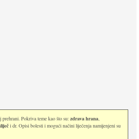
zdrava hrana
oj prehrani. Pokriva teme kao što su:
,
liječ
i dr. Opisi bolesti i mogući načini liječenja namijenjeni su