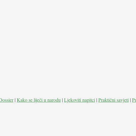
Dossier
|
Kako se liječi u narodu
|
Ljekoviti napitci
|
Praktični savjeti
|
P