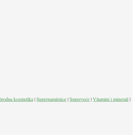
rirodna kozmetika
|
Supernamirnice
|
Supervoće
|
Vitamini i minerali
|