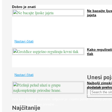
Dobro je znati
Ne bacajte lju
jajeta
Jaja su vrlo hranjiva namirnica bogata proteinima, kalcijem i drugim
mineralima, te ih svakodnevno konzumiraju milijuni ljudi širom svijet
...
Nastavi čitati
Kako regulirati
tlak
Iako je »visok krvni tlak« mnogo opasniji od niskog, »hipotenziju« ni
ne bi trebali zanemarivati jer također može prouzročiti ...
Unesi po
Nastavi čitati
Najbolji zimski
dodatak prehr
Ako se pitate što
zimi kao dodatak prehrane, odgovor je: cvjetni pelud! »Pčelinji pelud«
grupu najkompletnije prirodne ...
Najčitanije