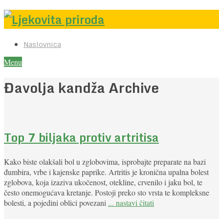
Naslovnica
Menu
Đavolja kandža Archive
Top 7 biljaka protiv artritisa
Kako biste olakšali bol u zglobovima, isprobajte preparate na bazi
đumbira, vrbe i kajenske paprike. Artritis je kronična upalna bolest
zglobova, koja izaziva ukočenost, otekline, crvenilo i jaku bol, te
često onemogućava kretanje. Postoji preko sto vrsta te kompleksne
bolesti, a pojedini oblici povezani
... nastavi čitati