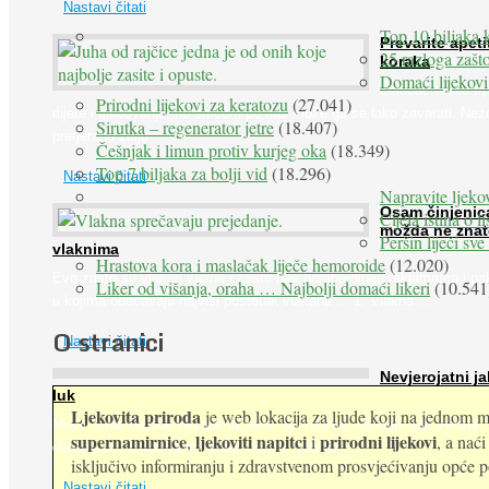
Nastavi čitati
Top 10 biljaka 
Prevarite apeti
25 razloga zašto
koraka
Domaći lijekovi
Želudac teško trp
Prirodni lijekovi za keratozu
(27.041)
dijete i gladovanje, no srećom po nas može ga se lako zavarati. Nez
Sirutka – regenerator jetre
(18.407)
pretjeranu želju ...
Češnjak i limun protiv kurjeg oka
(18.349)
Top 7 biljaka za bolji vid
(18.296)
Nastavi čitati
Napravite ljekov
Osam činjenic
Cijela istina o l
možda ne znat
Peršin liječi sv
vlaknima
Hrastova kora i maslačak liječe hemoroide
(12.020)
Evo zašto su vlakna važna i zašto nas bombardiraju reklamama i pa
Liker od višanja, oraha … Najbolji domaći likeri
(10.541
u kojima obećavaju najviši postotak vlakana ... 1. Vlakna ...
O stranici
Nastavi čitati
Nevjerojatni ja
luk
Ljekovita priroda
je web lokacija za ljude koji na jednom mj
Muče li vas tegobe vezane uz srce, oči i živce, od kojih pati većina
supernamirnice
ljekoviti napitci
prirodni lijekovi
,
i
, a nać
dijabetičara u kasnijem stadiju bolesti, jabuke ...
isključivo informiranju i zdravstvenom prosvjećivanju opće pop
Nastavi čitati