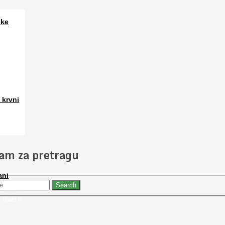
ske
a. Osim
 krvni
 slučajno
jam za pretragu
ani
 nabaviti
 ulazi u