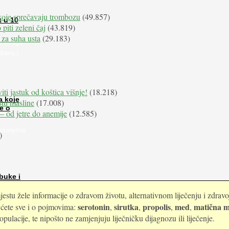
koje sprečavaju trombozu
(49.857)
t u 10
 piti zeleni čaj
(43.819)
 za suha usta
(29.183)
i stroge
dravu i
iti jastuk od koštica višnje!
(18.218)
a koje
istu masline
(17.008)
e o
e – od jetre do anemije
(12.585)
kiranjima
)
buke i
estu žele informacije o zdravom životu, alternativnom liječenju i zdrav
serotonin
sirutka
propolis
med
matična m
i ćete sve i o pojmovima:
,
,
,
,
ulacije, te nipošto ne zamjenjuju liječničku dijagnozu ili liječenje.