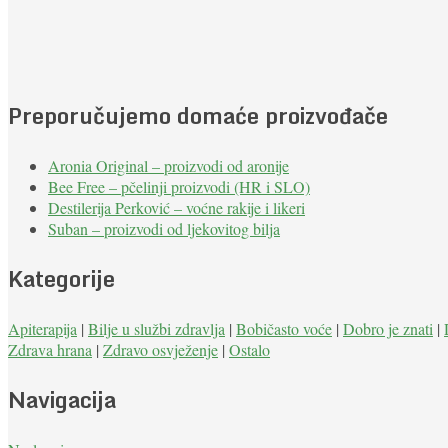
Preporučujemo domaće proizvođače
Aronia Original – proizvodi od aronije
Bee Free – pčelinji proizvodi (HR i SLO)
Destilerija Perković – voćne rakije i likeri
Suban – proizvodi od ljekovitog bilja
Kategorije
Apiterapija
|
Bilje u službi zdravlja
|
Bobičasto voće
|
Dobro je znati
|
Zdrava hrana
|
Zdravo osvježenje
|
Ostalo
Navigacija