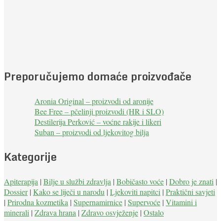
Preporučujemo domaće proizvođače
Aronia Original – proizvodi od aronije
Bee Free – pčelinji proizvodi (HR i SLO)
Destilerija Perković – voćne rakije i likeri
Suban – proizvodi od ljekovitog bilja
Kategorije
Apiterapija
|
Bilje u službi zdravlja
|
Bobičasto voće
|
Dobro je znati
|
Dossier
|
Kako se liječi u narodu
|
Ljekoviti napitci
|
Praktični savjeti
|
Prirodna kozmetika
|
Supernamirnice
|
Supervoće
|
Vitamini i
minerali
|
Zdrava hrana
|
Zdravo osvježenje
|
Ostalo