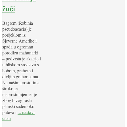
žuči
Bagrem (Robinia
pseudoacacia) je
porijeklom iz
Sjeverne Amerike i
spada u ogromnu
porodicu mahunarki
– podvrsta je akacije i
u bliskom srodstvu s
bobom, grahom i
divljim grahoricama.
Na našim prostorima
široko je
rasprostranjen jer je
zbog brzog rasta
planski sađen oko
puteva i
... nastavi
čitati