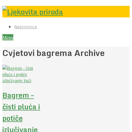
Naslovnica
Menu
Cvjetovi bagrema Archive
Bagrem –
čisti pluća i
potiče
izlučivanje