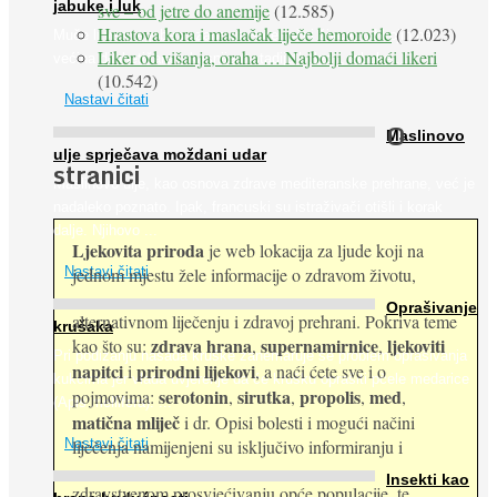
jabuke i luk
sve – od jetre do anemije
(12.585)
Hrastova kora i maslačak liječe hemoroide
(12.023)
Muče li vas tegobe vezane uz srce, oči i živce, od kojih pati
Liker od višanja, oraha … Najbolji domaći likeri
većina dijabetičara u kasnijem stadiju bolesti, jabuke ...
(10.542)
Nastavi čitati
O
Maslinovo
ulje sprječava moždani udar
stranici
Maslinovo ulje, kao osnova zdrave mediteranske prehrane, već je
nadaleko poznato. Ipak, francuski su istraživači otišli i korak
dalje. Njihovo ...
Ljekovita priroda
je web lokacija za ljude koji na
jednom mjestu žele informacije o zdravom životu,
Nastavi čitati
Oprašivanje
alternativnom liječenju i zdravoj prehrani. Pokriva teme
krušaka
zdrava hrana
supernamirnice
ljekoviti
kao što su:
,
,
Pri podizanju nasada kruške zanemaruje se problem oprašivanja
napitci
prirodni lijekovi
i
, a naći ćete sve i o
kukcima jer vlada uvjerenje da će krušku oprašiti pčele medarice
serotonin
sirutka
propolis
med
pojmovima:
,
,
,
,
(Apis mellifera). ...
matična mliječ
i dr. Opisi bolesti i mogući načini
Nastavi čitati
liječenja namijenjeni su isključivo informiranju i
Insekti kao
zdravstvenom prosvjećivanju opće populacije, te