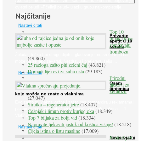
Ako se pitate što nabaviti zimi kao dodatak prehrane, odgovor je:
cvjetni pelud! »Pčelinji pelud« ulazi u grupu najkompletnije
Najčitanije
prirodne ...
Nastavi čitati
Top 10
Prevarite
biljaka koje
apetit u 10
sprečavaju
koraka
trombozu
Želudac teško trpi stroge dijete i gladovanje, no srećom po nas
(49.860)
može ga se lako zavarati. Nezdravu i pretjeranu želju ...
25 razloga zašto piti zeleni čaj
(43.821)
Domaći lijekovi za suha usta
(29.183)
Nastavi čitati
Prirodni
Osam
lijekovi za
činjenica
keratozu
koje možda ne znate o vlaknima
(27.047)
Evo zašto su vlakna važna i zašto nas bombardiraju reklamama i
Sirutka – regenerator jetre
(18.407)
pakiranjima u kojima obećavaju najviši postotak vlakana ... 1.
Češnjak i limun protiv kurjeg oka
(18.349)
Vlakna ...
Top 7 biljaka za bolji vid
(18.334)
Napravite ljekoviti jastuk od koštica višnje!
(18.218)
Nastavi čitati
Cijela istina o listu masline
(17.009)
Peršin liječi
Nevjerojatni