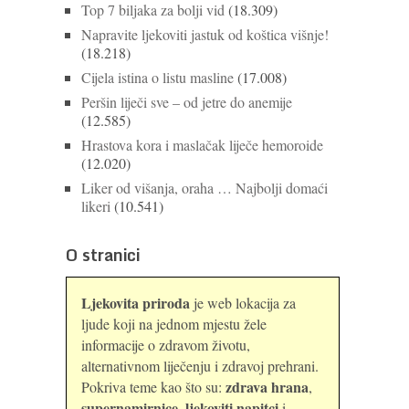
Top 7 biljaka za bolji vid
(18.309)
Napravite ljekoviti jastuk od koštica višnje!
(18.218)
Cijela istina o listu masline
(17.008)
Peršin liječi sve – od jetre do anemije
(12.585)
Hrastova kora i maslačak liječe hemoroide
(12.020)
Liker od višanja, oraha … Najbolji domaći
likeri
(10.541)
O stranici
Ljekovita priroda
je web lokacija za
ljude koji na jednom mjestu žele
informacije o zdravom životu,
alternativnom liječenju i zdravoj prehrani.
zdrava hrana
Pokriva teme kao što su:
,
supernamirnice
ljekoviti napitci
,
i