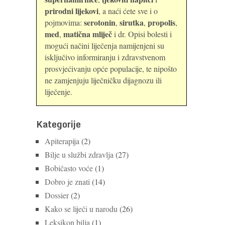
prirodni lijekovi
, a naći ćete sve i o
serotonin
sirutka
propolis
pojmovima:
,
,
,
med
matična mliječ
,
i dr. Opisi bolesti i
mogući načini liječenja namijenjeni su
isključivo informiranju i zdravstvenom
prosvjećivanju opće populacije, te nipošto
ne zamjenjuju liječničku dijagnozu ili
liječenje.
Kategorije
Apiterapija
(2)
Bilje u službi zdravlja
(27)
Bobičasto voće
(1)
Dobro je znati
(14)
Dossier
(2)
Kako se liječi u narodu
(26)
Leksikon bilja
(1)