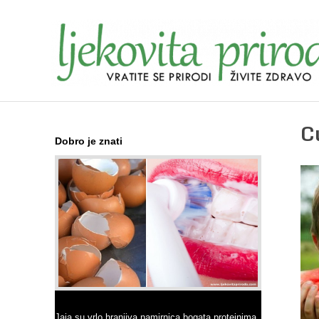
C
Dobro je znati
Ne bacajte ljuske jajeta
Jaja su vrlo hranjiva namirnica bogata proteinima,