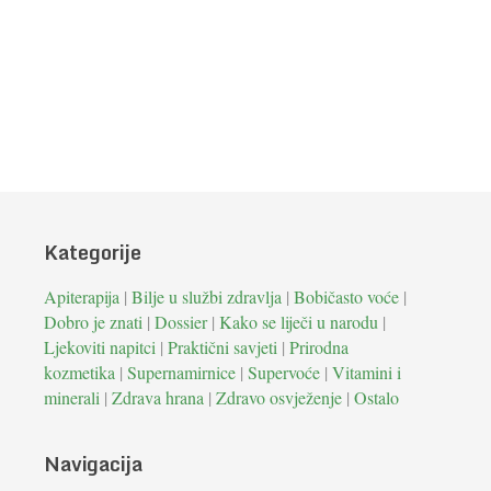
Kategorije
Apiterapija
|
Bilje u službi zdravlja
|
Bobičasto voće
|
Dobro je znati
|
Dossier
|
Kako se liječi u narodu
|
Ljekoviti napitci
|
Praktični savjeti
|
Prirodna
kozmetika
|
Supernamirnice
|
Supervoće
|
Vitamini i
minerali
|
Zdrava hrana
|
Zdravo osvježenje
|
Ostalo
Navigacija