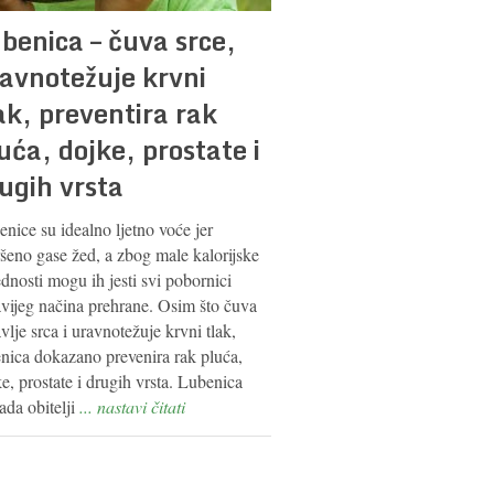
benica – čuva srce,
avnotežuje krvni
ak, preventira rak
uća, dojke, prostate i
ugih vrsta
nice su idealno ljetno voće jer
šeno gase žed, a zbog male kalorijske
ednosti mogu ih jesti svi pobornici
avijeg načina prehrane. Osim što čuva
vlje srca i uravnotežuje krvni tlak,
enica dokazano prevenira rak pluća,
e, prostate i drugih vrsta. Lubenica
ada obitelji
... nastavi čitati