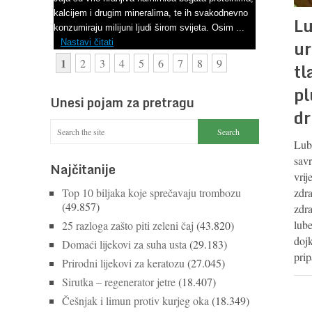
kalcijem i drugim mineralima, te ih svakodnevno
Lu
konzumiraju milijuni ljudi širom svijeta. Osim ...
ur
Nastavi čitati
1
2
3
4
5
6
7
8
9
tl
pl
Unesi pojam za pretragu
dr
Lube
savr
Najčitanije
vrij
zdr
Top 10 biljaka koje sprečavaju trombozu
(49.857)
zdra
lub
25 razloga zašto piti zeleni čaj
(43.820)
dojk
Domaći lijekovi za suha usta
(29.183)
prip
Prirodni lijekovi za keratozu
(27.045)
Sirutka – regenerator jetre
(18.407)
Češnjak i limun protiv kurjeg oka
(18.349)