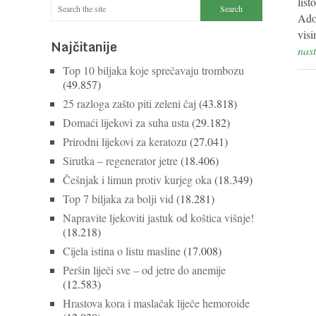
list
Ado
visi
Najčitanije
nast
Top 10 biljaka koje sprečavaju trombozu
(49.857)
25 razloga zašto piti zeleni čaj
(43.818)
Domaći lijekovi za suha usta
(29.182)
Prirodni lijekovi za keratozu
(27.041)
Sirutka – regenerator jetre
(18.406)
Češnjak i limun protiv kurjeg oka
(18.349)
Top 7 biljaka za bolji vid
(18.281)
Napravite ljekoviti jastuk od koštica višnje!
(18.218)
Cijela istina o listu masline
(17.008)
Peršin liječi sve – od jetre do anemije
(12.583)
Hrastova kora i maslačak liječe hemoroide