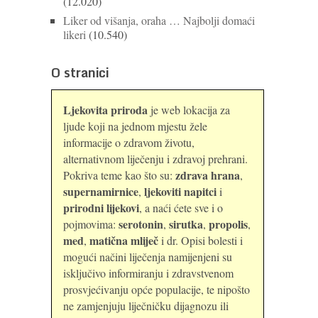
(12.020)
Liker od višanja, oraha … Najbolji domaći
likeri
(10.540)
O stranici
Ljekovita priroda
je web lokacija za
ljude koji na jednom mjestu žele
informacije o zdravom životu,
alternativnom liječenju i zdravoj prehrani.
zdrava hrana
Pokriva teme kao što su:
,
supernamirnice
ljekoviti napitci
,
i
prirodni lijekovi
, a naći ćete sve i o
serotonin
sirutka
propolis
pojmovima:
,
,
,
med
matična mliječ
,
i dr. Opisi bolesti i
mogući načini liječenja namijenjeni su
isključivo informiranju i zdravstvenom
prosvjećivanju opće populacije, te nipošto
ne zamjenjuju liječničku dijagnozu ili