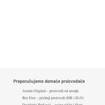
Preporučujemo domaće proizvođače
Aronia Original – proizvodi od aronije
Bee Free – pčelinji proizvodi (HR i SLO)
Destilerija Perković – voćne rakije i likeri