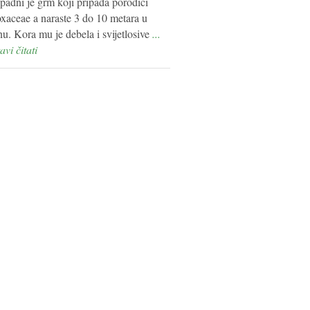
opadni je grm koji pripada porodici
xaceae a naraste 3 do 10 metara u
nu. Kora mu je debela i svijetlosive
...
avi čitati