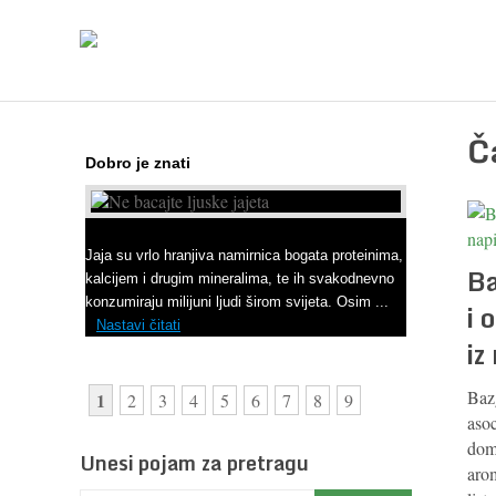
Č
Dobro je znati
Ne bacajte ljuske jajeta
Jaja su vrlo hranjiva namirnica bogata proteinima,
Ba
kalcijem i drugim mineralima, te ih svakodnevno
konzumiraju milijuni ljudi širom svijeta. Osim ...
i 
Nastavi čitati
iz
Bazg
1
2
3
4
5
6
7
8
9
asoc
dom
Unesi pojam za pretragu
arom