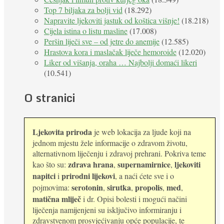
Top 7 biljaka za bolji vid
(18.292)
Napravite ljekoviti jastuk od koštica višnje!
(18.218)
Cijela istina o listu masline
(17.008)
Peršin liječi sve – od jetre do anemije
(12.585)
Hrastova kora i maslačak liječe hemoroide
(12.020)
Liker od višanja, oraha … Najbolji domaći likeri
(10.541)
O stranici
Ljekovita priroda
je web lokacija za ljude koji na
jednom mjestu žele informacije o zdravom životu,
alternativnom liječenju i zdravoj prehrani. Pokriva teme
zdrava hrana
supernamirnice
ljekoviti
kao što su:
,
,
napitci
prirodni lijekovi
i
, a naći ćete sve i o
serotonin
sirutka
propolis
med
pojmovima:
,
,
,
,
matična mliječ
i dr. Opisi bolesti i mogući načini
liječenja namijenjeni su isključivo informiranju i
zdravstvenom prosvjećivanju opće populacije, te