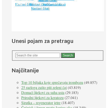
dalje. Njihovo ...
nude insekti. ...
Nastavi čitati
Nastavi čitati
je: cvjetni pelud! »Pčelinji pelud« ulazi u grupu najkompletnije
širom svijeta. Osim ...
može prouzročiti ...
Vlakna ...
Nastavi čitati
Nastavi čitati
Nastavi čitati
Nastavi čitati
prirodne ...
Nastavi čitati
Unesi pojam za pretragu
Najčitanije
Top 10 biljaka koje sprečavaju trombozu
(49.857)
25 razloga zašto piti zeleni čaj
(43.819)
Domaći lijekovi za suha usta
(29.183)
Prirodni lijekovi za keratozu
(27.041)
Sirutka – regenerator jetre
(18.407)
Češnjak i limun protiv kurjeg oka
(18.349)