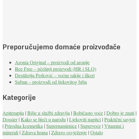
Preporučujemo domaće proizvođače
Aronia Original – proizvodi od aronije
Bee Free – pčelinji proizvodi (HR i SLO)
Destilerija Perković – voćne rakije i likeri
Suban – proizvodi od ljekovitog bilja
Kategorije
Apiterapija
|
Bilje u službi zdravlja
|
Bobičasto voće
|
Dobro je znati
|
Dossier
|
Kako se liječi u narodu
|
Ljekoviti napitci
|
Praktični savjeti
|
Prirodna kozmetika
|
Supernamirnice
|
Supervoće
|
Vitamini i
minerali
|
Zdrava hrana
|
Zdravo osvježenje
|
Ostalo