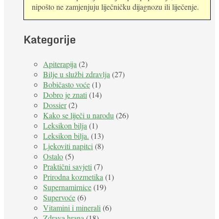
nipošto ne zamjenjuju liječničku dijagnozu ili liječenje.
Kategorije
Apiterapija
(2)
Bilje u službi zdravlja
(27)
Bobičasto voće
(1)
Dobro je znati
(14)
Dossier
(2)
Kako se liječi u narodu
(26)
Leksikon bilja
(1)
Leksikon bilja.
(13)
Ljekoviti napitci
(8)
Ostalo
(5)
Praktični savjeti
(7)
Prirodna kozmetika
(1)
Supernamirnice
(19)
Supervoće
(6)
Vitamini i minerali
(6)
Zdrava hrana
(18)