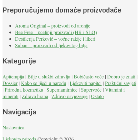
Preporučujemo domaće proizvođače
Aronia Original – proizvodi od aronije
Bee Free – pčelinji proizvodi (HR i SLO)
Destilerija Perković – voćne rakije i likeri
Suban – proizvodi od ljekovitog bilja
Kategorije
Apiterapija
|
Bilje u službi zdravlja
|
Bobičasto voće
|
Dobro je znati
|
Dossier
|
Kako se liječi u narodu
|
Ljekoviti napitci
|
Praktični savjeti
|
Prirodna kozmetika
|
Supernamirnice
|
Supervoće
|
Vitamini i
minerali
|
Zdrava hrana
|
Zdravo osvježenje
|
Ostalo
Navigacija
Naslovnica
Ljekovita priroda
Copyright © 2026.