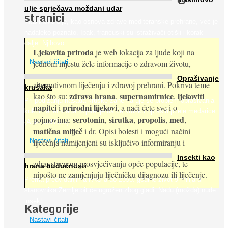
ulje sprječava moždani udar
stranici
Maslinovo ulje, kao osnova zdrave mediteranske prehrane, već je
nadaleko poznato. Ipak, francuski su istraživači otišli i korak
dalje. Njihovo ...
Ljekovita priroda
je web lokacija za ljude koji na
jednom mjestu žele informacije o zdravom životu,
Nastavi čitati
Oprašivanje
alternativnom liječenju i zdravoj prehrani. Pokriva teme
krušaka
zdrava hrana
supernamirnice
ljekoviti
kao što su:
,
,
Pri podizanju nasada kruške zanemaruje se problem oprašivanja
napitci
prirodni lijekovi
i
, a naći ćete sve i o
kukcima jer vlada uvjerenje da će krušku oprašiti pčele medarice
serotonin
sirutka
propolis
med
pojmovima:
,
,
,
,
(Apis mellifera). ...
matična mliječ
i dr. Opisi bolesti i mogući načini
Nastavi čitati
liječenja namijenjeni su isključivo informiranju i
Insekti kao
zdravstvenom prosvjećivanju opće populacije, te
hrana budućnosti
nipošto ne zamjenjuju liječničku dijagnozu ili liječenje.
Prema predviđanjima FAO-a do 2050. godine život 9 milijardi
stanovnika Zemlje bit će ugrožen zbog gladi. Nadu (možda) nude
insekti. ...
Kategorije
Nastavi čitati