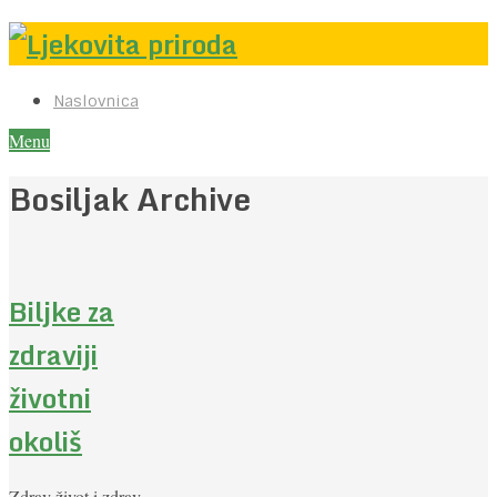
Naslovnica
Menu
Bosiljak Archive
Biljke za
zdraviji
životni
okoliš
Zdrav život i zdrav