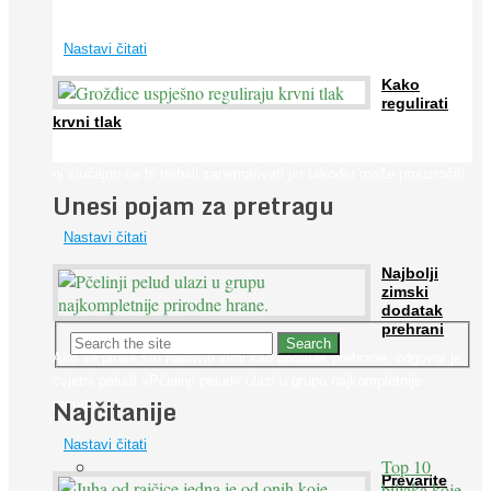
širom svijeta. Osim ...
Nastavi čitati
Kako
regulirati
krvni tlak
Iako je »visok krvni tlak« mnogo opasniji od niskog, »hipotenziju«
ni slučajno ne bi trebali zanemarivati jer također može prouzročiti
Unesi pojam za pretragu
...
Nastavi čitati
Najbolji
zimski
dodatak
prehrani
Ako se pitate što nabaviti zimi kao dodatak prehrane, odgovor je:
cvjetni pelud! »Pčelinji pelud« ulazi u grupu najkompletnije
Najčitanije
prirodne ...
Nastavi čitati
Top 10
Prevarite
biljaka koje