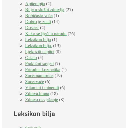
Apiterapija
(2)
Bilje u službi zdravlja
(27)
Bobičasto voće
(1)
Dobro je znati
(14)
Dossier
(2)
Kako se liječi u narodu
(26)
Leksikon bilja
(1)
Leksikon bilja.
(13)
Ljekoviti napitci
(8)
Ostalo
(5)
Praktični savjeti
(7)
Prirodna kozmetika
(1)
Supernamirnice
(19)
Supervoće
(6)
Vitamini i minerali
(6)
Zdrava hrana
(18)
Zdravo osvježenje
(8)
Leksikon bilja
Stolisnik