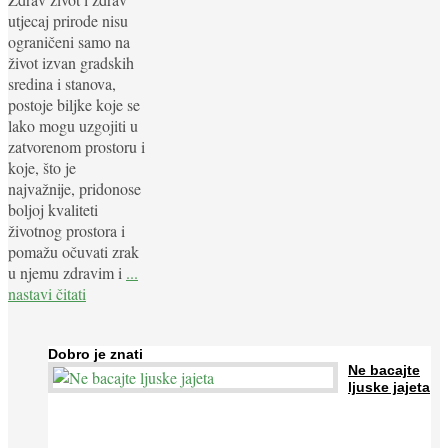
utjecaj prirode nisu
ograničeni samo na
život izvan gradskih
sredina i stanova,
postoje biljke koje se
lako mogu uzgojiti u
zatvorenom prostoru i
koje, što je
najvažnije, pridonose
boljoj kvaliteti
životnog prostora i
pomažu očuvati zrak
u njemu zdravim i
...
nastavi čitati
Dobro je znati
Ne bacajte
ljuske jajeta
Jaja su vrlo hranjiva namirnica bogata proteinima, kalcijem i
drugim mineralima, te ih svakodnevno konzumiraju milijuni ljudi