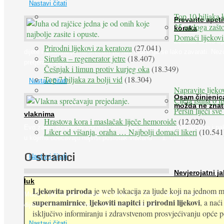
Nastavi čitati
Top 10 biljaka 
Prevarite apeti
25 razloga zašto
koraka
Domaći lijekovi
Želudac teško trp
Prirodni lijekovi za keratozu
(27.041)
dijete i gladovanje, no srećom po nas može ga se lako zavarati. Nez
Sirutka – regenerator jetre
(18.407)
pretjeranu želju ...
Češnjak i limun protiv kurjeg oka
(18.349)
Top 7 biljaka za bolji vid
(18.304)
Nastavi čitati
Napravite ljekov
Osam činjenic
Cijela istina o l
možda ne znat
Peršin liječi sv
vlaknima
Hrastova kora i maslačak liječe hemoroide
(12.020)
Evo zašto su vlakna važna i zašto nas bombardiraju reklamama i pa
Liker od višanja, oraha … Najbolji domaći likeri
(10.541
u kojima obećavaju najviši postotak vlakana ... 1. Vlakna ...
O stranici
Nastavi čitati
Nevjerojatni ja
luk
Ljekovita priroda
je web lokacija za ljude koji na jednom mj
Muče li vas tegobe vezane uz srce, oči i živce, od kojih pati većina
supernamirnice
ljekoviti napitci
prirodni lijekovi
,
i
, a nać
dijabetičara u kasnijem stadiju bolesti, jabuke ...
isključivo informiranju i zdravstvenom prosvjećivanju opće pop
Nastavi čitati