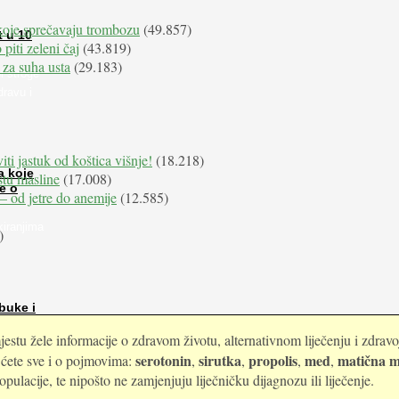
koje sprečavaju trombozu
(49.857)
t u 10
 piti zeleni čaj
(43.819)
 za suha usta
(29.183)
i stroge
dravu i
iti jastuk od koštica višnje!
(18.218)
a koje
istu masline
(17.008)
e o
e – od jetre do anemije
(12.585)
kiranjima
)
buke i
estu žele informacije o zdravom životu, alternativnom liječenju i zdrav
serotonin
sirutka
propolis
med
matična m
i ćete sve i o pojmovima:
,
,
,
,
ulacije, te nipošto ne zamjenjuju liječničku dijagnozu ili liječenje.