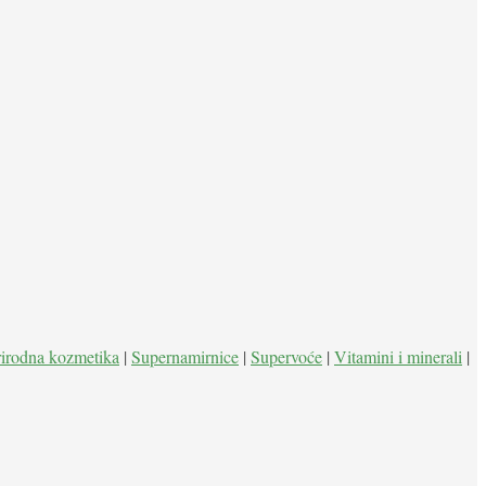
rirodna kozmetika
|
Supernamirnice
|
Supervoće
|
Vitamini i minerali
|