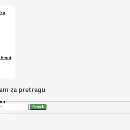
ske
a. Osim
 krvni
 slučajno
jam za pretragu
ani
 nabaviti
 ulazi u