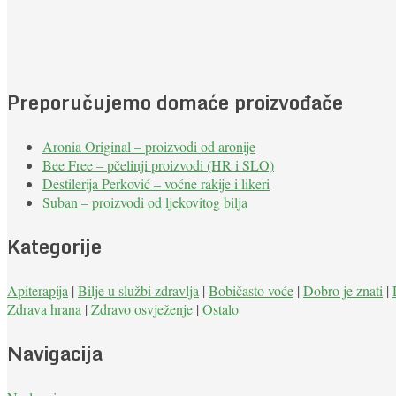
Preporučujemo domaće proizvođače
Aronia Original – proizvodi od aronije
Bee Free – pčelinji proizvodi (HR i SLO)
Destilerija Perković – voćne rakije i likeri
Suban – proizvodi od ljekovitog bilja
Kategorije
Apiterapija
|
Bilje u službi zdravlja
|
Bobičasto voće
|
Dobro je znati
|
Zdrava hrana
|
Zdravo osvježenje
|
Ostalo
Navigacija