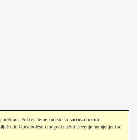
zdrava hrana
oj prehrani. Pokriva teme kao što su:
,
liječ
i dr. Opisi bolesti i mogući načini liječenja namijenjeni su