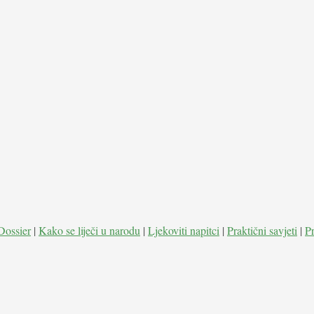
Dossier
|
Kako se liječi u narodu
|
Ljekoviti napitci
|
Praktični savjeti
|
P