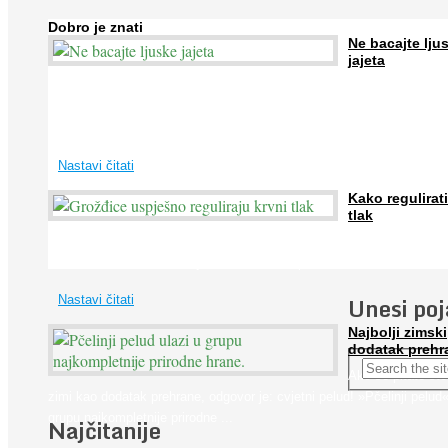
Dobro je znati
Ne bacajte lju
jajeta
Jaja su vrlo hranjiva namirnica bogata proteinima, kalcijem i drugim
mineralima, te ih svakodnevno konzumiraju milijuni ljudi širom svijet
...
Nastavi čitati
Kako regulirati
tlak
Iako je »visok krvni tlak« mnogo opasniji od niskog, »hipotenziju« ni
ne bi trebali zanemarivati jer također može prouzročiti ...
Unesi po
Nastavi čitati
Najbolji zimski
dodatak prehr
Ako se pitate što
zimi kao dodatak prehrane, odgovor je: cvjetni pelud! »Pčelinji pelud«
grupu najkompletnije prirodne ...
Najčitanije