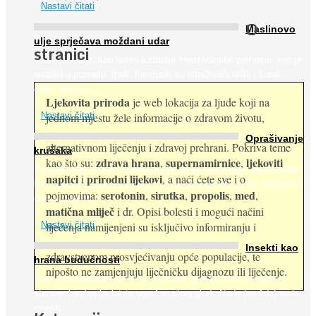
Nastavi čitati
O
Maslinovo
ulje sprječava moždani udar
stranici
Maslinovo ulje, kao osnova zdrave mediteranske prehrane, već je
nadaleko poznato. Ipak, francuski su istraživači otišli i korak
dalje. Njihovo ...
Ljekovita priroda
je web lokacija za ljude koji na
jednom mjestu žele informacije o zdravom životu,
Nastavi čitati
Oprašivanje
alternativnom liječenju i zdravoj prehrani. Pokriva teme
krušaka
zdrava hrana
supernamirnice
ljekoviti
kao što su:
,
,
Pri podizanju nasada kruške zanemaruje se problem oprašivanja
napitci
prirodni lijekovi
i
, a naći ćete sve i o
kukcima jer vlada uvjerenje da će krušku oprašiti pčele medarice
serotonin
sirutka
propolis
med
pojmovima:
,
,
,
,
(Apis mellifera). ...
matična mliječ
i dr. Opisi bolesti i mogući načini
Nastavi čitati
liječenja namijenjeni su isključivo informiranju i
Insekti kao
zdravstvenom prosvjećivanju opće populacije, te
hrana budućnosti
nipošto ne zamjenjuju liječničku dijagnozu ili liječenje.
Prema predviđanjima FAO-a do 2050. godine život 9 milijardi
stanovnika Zemlje bit će ugrožen zbog gladi. Nadu (možda) nude
insekti. ...