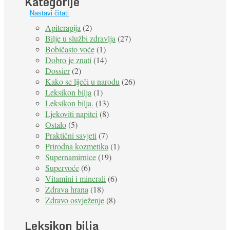
Kategorije
Nastavi čitati
Apiterapija
(2)
Bilje u službi zdravlja
(27)
Bobičasto voće
(1)
Dobro je znati
(14)
Dossier
(2)
Kako se liječi u narodu
(26)
Leksikon bilja
(1)
Leksikon bilja.
(13)
Ljekoviti napitci
(8)
Ostalo
(5)
Praktični savjeti
(7)
Prirodna kozmetika
(1)
Supernamirnice
(19)
Supervoće
(6)
Vitamini i minerali
(6)
Zdrava hrana
(18)
Zdravo osvježenje
(8)
Leksikon bilja