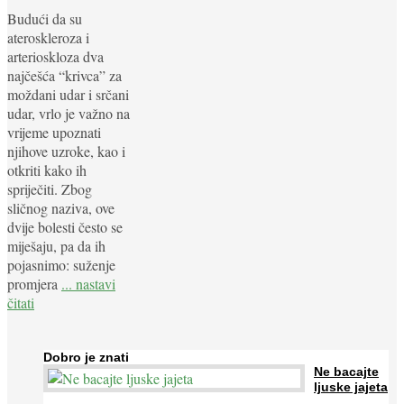
Budući da su
ateroskleroza i
arterioskloza dva
najčešća “krivca” za
moždani udar i srčani
udar, vrlo je važno na
vrijeme upoznati
njihove uzroke, kao i
otkriti kako ih
spriječiti. Zbog
sličnog naziva, ove
dvije bolesti često se
miješaju, pa da ih
pojasnimo: suženje
promjera
... nastavi
čitati
Dobro je znati
Ne bacajte
ljuske jajeta