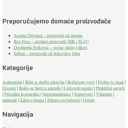
Preporučujemo domaće proizvođače
Aronia Original – proizvodi od aronije
Bee Free – pčelinji proizvodi (HR i SLO)
Destilerija Perković – voćne rakije i likeri
Suban – proizvodi od ljekovitog bilja
Kategorije
Apiterapija
|
Bilje u službi zdravlja
|
Bobičasto voće
|
Dobro je znati
|
Dossier
|
Kako se liječi u narodu
|
Ljekoviti napitci
|
Praktični savjeti
|
Prirodna kozmetika
|
Supernamirnice
|
Supervoće
|
Vitamini i
minerali
|
Zdrava hrana
|
Zdravo osvježenje
|
Ostalo
Navigacija