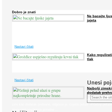
Dobro je znati
Ne bacajte lju
jajeta
Jaja su vrlo hranjiva namirnica bogata proteinima, kalcijem i drugim
mineralima, te ih svakodnevno konzumiraju milijuni ljudi širom svijet
...
Nastavi čitati
Kako regulirati
tlak
Iako je »visok krvni tlak« mnogo opasniji od niskog, »hipotenziju« ni
ne bi trebali zanemarivati jer također može prouzročiti ...
Unesi po
Nastavi čitati
Najbolji zimski
dodatak prehr
Ako se pitate što
zimi kao dodatak prehrane, odgovor je: cvjetni pelud! »Pčelinji pelud«
grupu najkompletnije prirodne ...