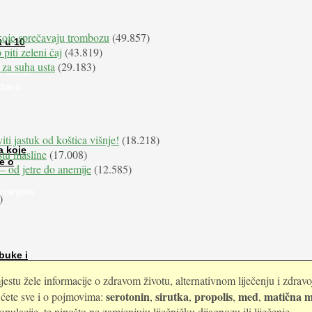
koje sprečavaju trombozu
(49.857)
t u 10
 piti zeleni čaj
(43.819)
 za suha usta
(29.183)
i stroge
dravu i
iti jastuk od koštica višnje!
(18.218)
a koje
istu masline
(17.008)
e o
e – od jetre do anemije
(12.585)
kiranjima
)
buke i
estu žele informacije o zdravom životu, alternativnom liječenju i zdrav
serotonin
sirutka
propolis
med
matična m
i ćete sve i o pojmovima:
,
,
,
,
ulacije, te nipošto ne zamjenjuju liječničku dijagnozu ili liječenje.