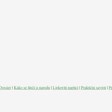
Dossier
|
Kako se liječi u narodu
|
Ljekoviti napitci
|
Praktični savjeti
|
P