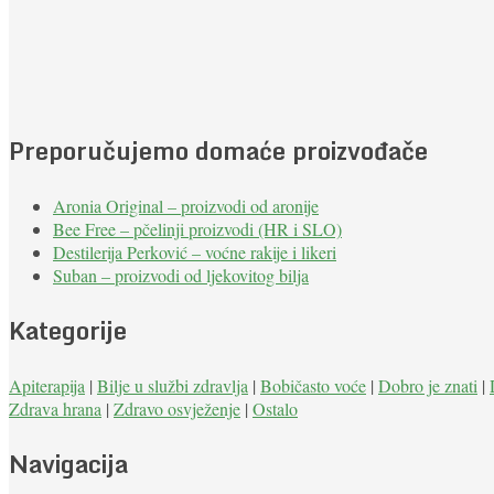
Preporučujemo domaće proizvođače
Aronia Original – proizvodi od aronije
Bee Free – pčelinji proizvodi (HR i SLO)
Destilerija Perković – voćne rakije i likeri
Suban – proizvodi od ljekovitog bilja
Kategorije
Apiterapija
|
Bilje u službi zdravlja
|
Bobičasto voće
|
Dobro je znati
|
Zdrava hrana
|
Zdravo osvježenje
|
Ostalo
Navigacija