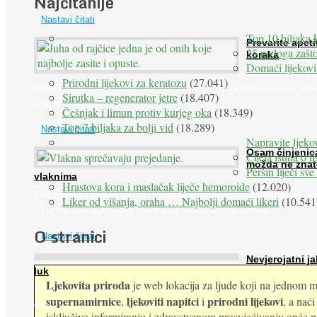
Najčitanije
Nastavi čitati
Top 10 biljaka 
Prevarite apeti
25 razloga zašto
koraka
Domaći lijekovi
Želudac teško trp
Prirodni lijekovi za keratozu
(27.041)
dijete i gladovanje, no srećom po nas može ga se lako zavarati. Nez
Sirutka – regenerator jetre
(18.407)
pretjeranu želju ...
Češnjak i limun protiv kurjeg oka
(18.349)
Top 7 biljaka za bolji vid
(18.289)
Nastavi čitati
Napravite ljekov
Osam činjenic
Cijela istina o l
možda ne znat
Peršin liječi sv
vlaknima
Hrastova kora i maslačak liječe hemoroide
(12.020)
Evo zašto su vlakna važna i zašto nas bombardiraju reklamama i pa
Liker od višanja, oraha … Najbolji domaći likeri
(10.541
u kojima obećavaju najviši postotak vlakana ... 1. Vlakna ...
O stranici
Nastavi čitati
Nevjerojatni ja
luk
Ljekovita priroda
je web lokacija za ljude koji na jednom mj
Muče li vas tegobe vezane uz srce, oči i živce, od kojih pati većina
supernamirnice
ljekoviti napitci
prirodni lijekovi
,
i
, a nać
dijabetičara u kasnijem stadiju bolesti, jabuke ...
isključivo informiranju i zdravstvenom prosvjećivanju opće pop