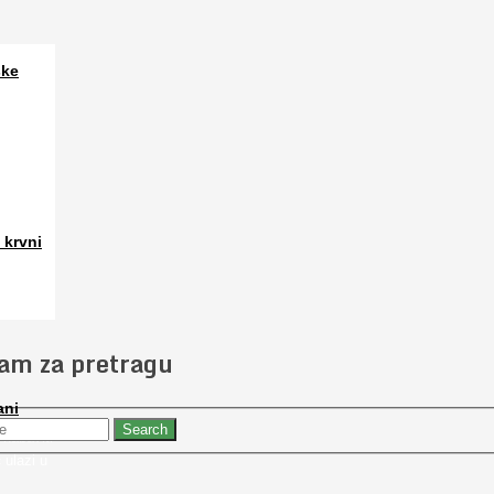
ske
a. Osim
 krvni
 slučajno
jam za pretragu
ani
 nabaviti
 ulazi u