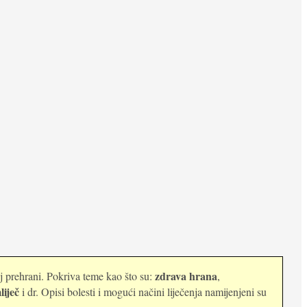
zdrava hrana
oj prehrani. Pokriva teme kao što su:
,
liječ
i dr. Opisi bolesti i mogući načini liječenja namijenjeni su