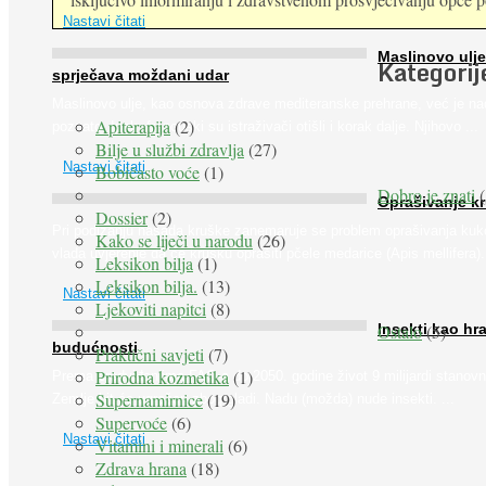
Nastavi čitati
Maslinovo ulje
Kategorij
sprječava moždani udar
Maslinovo ulje, kao osnova zdrave mediteranske prehrane, već je na
Apiterapija
(2)
poznato. Ipak, francuski su istraživači otišli i korak dalje. Njihovo ...
Bilje u službi zdravlja
(27)
Nastavi čitati
Bobičasto voće
(1)
Dobro je znati
(
Oprašivanje k
Dossier
(2)
Pri podizanju nasada kruške zanemaruje se problem oprašivanja kuk
Kako se liječi u narodu
(26)
vlada uvjerenje da će krušku oprašiti pčele medarice (Apis mellifera). 
Leksikon bilja
(1)
Leksikon bilja.
(13)
Nastavi čitati
Ljekoviti napitci
(8)
Ostalo
(5)
Insekti kao hr
budućnosti
Praktični savjeti
(7)
Prirodna kozmetika
(1)
Prema predviđanjima FAO-a do 2050. godine život 9 milijardi stanovn
Supernamirnice
(19)
Zemlje bit će ugrožen zbog gladi. Nadu (možda) nude insekti. ...
Supervoće
(6)
Nastavi čitati
Vitamini i minerali
(6)
Zdrava hrana
(18)