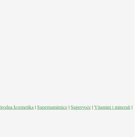
rirodna kozmetika
|
Supernamirnice
|
Supervoće
|
Vitamini i minerali
|