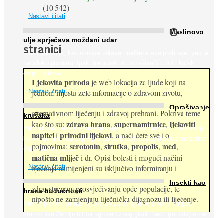
(10.542)
Nastavi čitati
O
Maslinovo
ulje sprječava moždani udar
stranici
Maslinovo ulje, kao osnova zdrave mediteranske prehrane, već je
nadaleko poznato. Ipak, francuski su istraživači otišli i korak
dalje. Njihovo ...
Ljekovita priroda
je web lokacija za ljude koji na
jednom mjestu žele informacije o zdravom životu,
Nastavi čitati
Oprašivanje
alternativnom liječenju i zdravoj prehrani. Pokriva teme
krušaka
zdrava hrana
supernamirnice
ljekoviti
kao što su:
,
,
Pri podizanju nasada kruške zanemaruje se problem oprašivanja
napitci
prirodni lijekovi
i
, a naći ćete sve i o
kukcima jer vlada uvjerenje da će krušku oprašiti pčele medarice
serotonin
sirutka
propolis
med
pojmovima:
,
,
,
,
(Apis mellifera). ...
matična mliječ
i dr. Opisi bolesti i mogući načini
Nastavi čitati
liječenja namijenjeni su isključivo informiranju i
Insekti kao
zdravstvenom prosvjećivanju opće populacije, te
hrana budućnosti
nipošto ne zamjenjuju liječničku dijagnozu ili liječenje.
Prema predviđanjima FAO-a do 2050. godine život 9 milijardi
stanovnika Zemlje bit će ugrožen zbog gladi. Nadu (možda) nude