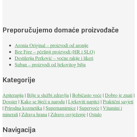
Preporučujemo domaće proizvođače
Aronia Original – proizvodi od aronije
Bee Free – pčelinji proizvodi (HR i SLO)
Destilerija Perković – voćne rakije i likeri
Suban – proizvodi od ljekovitog bilja
Kategorije
Apiterapija
|
Bilje u službi zdravlja
|
Bobičasto voće
|
Dobro je znati
|
Dossier
|
Kako se liječi u narodu
|
Ljekoviti napitci
|
Praktični savjeti
|
Prirodna kozmetika
|
Supernamirnice
|
Supervoće
|
Vitamini i
minerali
|
Zdrava hrana
|
Zdravo osvježenje
|
Ostalo
Navigacija