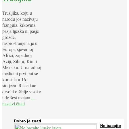
Trušljika, koju u
narodu još nazivaju
frangula, krkovina,
pasja lijeska ili pasje
grožđe,
rasprostranjena je u
Europi, sjevernoj
Africi, zapadnoj
Aziji, Sibiru, Kini i
Meksiku. U narodnoj
medicini prvi put se
koristila u 16.
stoljeću. Raste kao
drvoliko šiblje visoko
i do šest metara
...
nastavi čitati
Dobro je znati
Ne bacajte