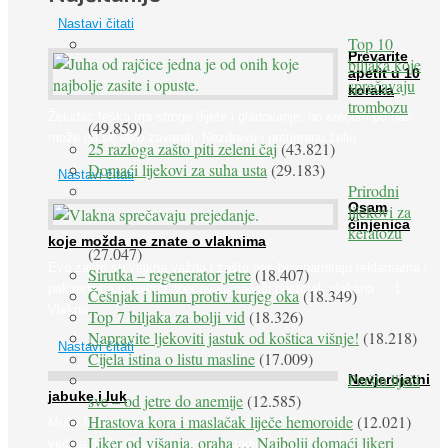
Nastavi čitati
Top 10
Prevarite
biljaka koje
apetit u 10
sprečavaju
koraka
trombozu
Želudac teško trpi stroge dijete i gladovanje, no srećom po nas
(49.859)
može ga se lako zavarati. Nezdravu i pretjeranu želju ...
25 razloga zašto piti zeleni čaj
(43.821)
Domaći lijekovi za suha usta
(29.183)
Nastavi čitati
Prirodni
Osam
lijekovi za
činjenica
keratozu
koje možda ne znate o vlaknima
(27.047)
Evo zašto su vlakna važna i zašto nas bombardiraju reklamama i
Sirutka – regenerator jetre
(18.407)
pakiranjima u kojima obećavaju najviši postotak vlakana ... 1.
Češnjak i limun protiv kurjeg oka
(18.349)
Vlakna ...
Top 7 biljaka za bolji vid
(18.326)
Napravite ljekoviti jastuk od koštica višnje!
(18.218)
Nastavi čitati
Cijela istina o listu masline
(17.009)
Peršin liječi
Nevjerojatni
jabuke i luk
sve – od jetre do anemije
(12.585)
Hrastova kora i maslačak liječe hemoroide
(12.021)
Muče li vas tegobe vezane uz srce, oči i živce, od kojih pati
Liker od višanja, oraha … Najbolji domaći likeri
većina dijabetičara u kasnijem stadiju bolesti, jabuke ...