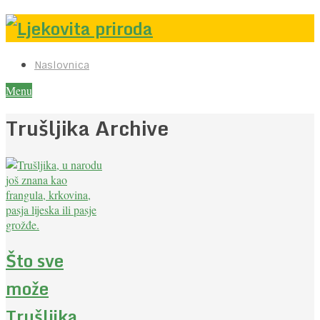
Naslovnica
Menu
Trušljika Archive
Što sve
može
Trušljika