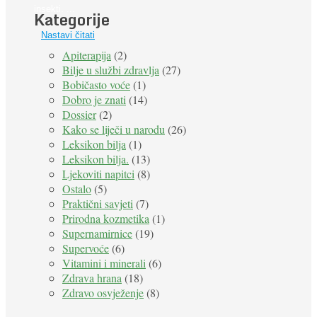
insekti. ...
Kategorije
Nastavi čitati
Apiterapija
(2)
Bilje u službi zdravlja
(27)
Bobičasto voće
(1)
Dobro je znati
(14)
Dossier
(2)
Kako se liječi u narodu
(26)
Leksikon bilja
(1)
Leksikon bilja.
(13)
Ljekoviti napitci
(8)
Ostalo
(5)
Praktični savjeti
(7)
Prirodna kozmetika
(1)
Supernamirnice
(19)
Supervoće
(6)
Vitamini i minerali
(6)
Zdrava hrana
(18)
Zdravo osvježenje
(8)