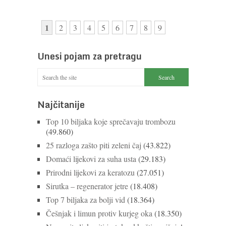
1
2
3
4
5
6
7
8
9
Unesi pojam za pretragu
Najčitanije
Top 10 biljaka koje sprečavaju trombozu
(49.860)
25 razloga zašto piti zeleni čaj
(43.822)
Domaći lijekovi za suha usta
(29.183)
Prirodni lijekovi za keratozu
(27.051)
Sirutka – regenerator jetre
(18.408)
Top 7 biljaka za bolji vid
(18.364)
Češnjak i limun protiv kurjeg oka
(18.350)