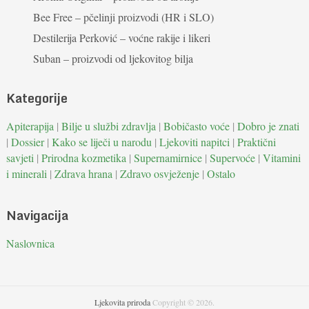
Bee Free – pčelinji proizvodi (HR i SLO)
Destilerija Perković – voćne rakije i likeri
Suban – proizvodi od ljekovitog bilja
Kategorije
Apiterapija
|
Bilje u službi zdravlja
|
Bobičasto voće
|
Dobro je znati
|
Dossier
|
Kako se liječi u narodu
|
Ljekoviti napitci
|
Praktični
savjeti
|
Prirodna kozmetika
|
Supernamirnice
|
Supervoće
|
Vitamini
i minerali
|
Zdrava hrana
|
Zdravo osvježenje
|
Ostalo
Navigacija
Naslovnica
Ljekovita priroda
Copyright © 2026.