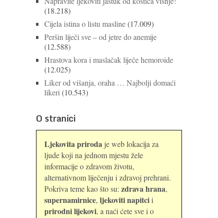
Napravite ljekoviti jastuk od koštica višnje!
(18.218)
Cijela istina o listu masline
(17.009)
Peršin liječi sve – od jetre do anemije
(12.588)
Hrastova kora i maslačak liječe hemoroide
(12.025)
Liker od višanja, oraha … Najbolji domaći
likeri
(10.543)
O stranici
Ljekovita priroda
je web lokacija za
ljude koji na jednom mjestu žele
informacije o zdravom životu,
alternativnom liječenju i zdravoj prehrani.
zdrava hrana
Pokriva teme kao što su:
,
supernamirnice
ljekoviti napitci
,
i
prirodni lijekovi
, a naći ćete sve i o