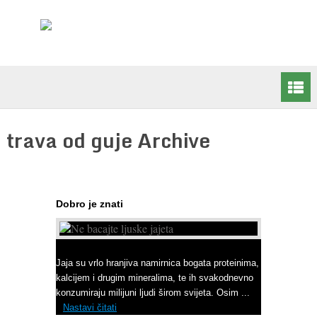
trava od guje Archive
Dobro je znati
Ne bacajte ljuske jajeta
Jaja su vrlo hranjiva namirnica bogata proteinima,
kalcijem i drugim mineralima, te ih svakodnevno
konzumiraju milijuni ljudi širom svijeta. Osim ...
Nastavi čitati