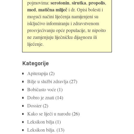
serotonin
sirutka
propolis
pojmovima:
,
,
,
med
matična mliječ
,
i dr. Opisi bolesti i
mogući načini liječenja namijenjeni su
isključivo informiranju i zdravstvenom
prosvjećivanju opće populacije, te nipošto
ne zamjenjuju liječničku dijagnozu ili
liječenje.
Kategorije
Apiterapija
(2)
Bilje u službi zdravlja
(27)
Bobičasto voće
(1)
Dobro je znati
(14)
Dossier
(2)
Kako se liječi u narodu
(26)
Leksikon bilja
(1)
Leksikon bilja.
(13)