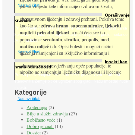
jednom mjestu žele informacije o zdravom životu,
Nastavi čitati
Oprašivanje
alternativnom liječenju i zdravoj prehrani. Pokriva teme
krušaka
zdrava hrana
supernamirnice
ljekoviti
kao što su:
,
,
Pri podizanju nasada kruške zanemaruje se problem oprašivanja
napitci
prirodni lijekovi
i
, a naći ćete sve i o
kukcima jer vlada uvjerenje da će krušku oprašiti pčele medarice
serotonin
sirutka
propolis
med
pojmovima:
,
,
,
,
(Apis mellifera). ...
matična mliječ
i dr. Opisi bolesti i mogući načini
Nastavi čitati
liječenja namijenjeni su isključivo informiranju i
Insekti kao
zdravstvenom prosvjećivanju opće populacije, te
hrana budućnosti
nipošto ne zamjenjuju liječničku dijagnozu ili liječenje.
Prema predviđanjima FAO-a do 2050. godine život 9 milijardi
stanovnika Zemlje bit će ugrožen zbog gladi. Nadu (možda) nude
insekti. ...
Kategorije
Nastavi čitati
Apiterapija
(2)
Bilje u službi zdravlja
(27)
Bobičasto voće
(1)
Dobro je znati
(14)
Dossier
(2)