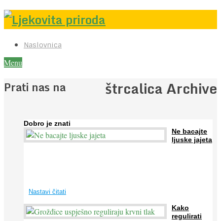
Naslovnica
Menu
štrcalica Archive
Prati nas na
Dobro je znati
Ne bacajte
ljuske jajeta
Jaja su vrlo hranjiva namirnica bogata proteinima, kalcijem i
drugim mineralima, te ih svakodnevno konzumiraju milijuni ljudi
širom svijeta. Osim ...
Nastavi čitati
Kako
regulirati