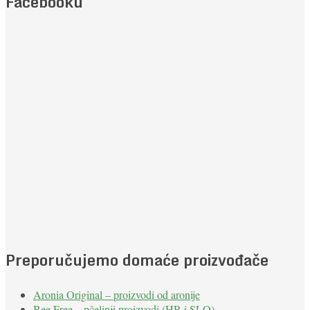
Facebooku
Preporučujemo domaće proizvođače
Aronia Original – proizvodi od aronije
Bee Free – pčelinji proizvodi (HR i SLO)