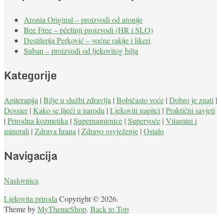
Aronia Original – proizvodi od aronije
Bee Free – pčelinji proizvodi (HR i SLO)
Destilerija Perković – voćne rakije i likeri
Suban – proizvodi od ljekovitog bilja
Kategorije
Apiterapija
|
Bilje u službi zdravlja
|
Bobičasto voće
|
Dobro je znati
|
Dossier
|
Kako se liječi u narodu
|
Ljekoviti napitci
|
Praktični savjeti
|
Prirodna kozmetika
|
Supernamirnice
|
Supervoće
|
Vitamini i
minerali
|
Zdrava hrana
|
Zdravo osvježenje
|
Ostalo
Navigacija
Naslovnica
Ljekovita priroda
Copyright © 2026.
Theme by
MyThemeShop
.
Back to Top