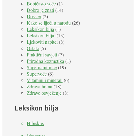
Bobičasto voće
(1)
Dobro je znati
(14)
Dossier
(2)
Kako se liječi u narodu
(26)
Leksikon bilja
(1)
Leksikon bilja.
(13)
Ljekoviti napitci
(8)
Ostalo
(5)
Praktični savjeti
(7)
Prirodna kozmetika
(1)
Supernamirnice
(19)
Supervoće
(6)
Vitamini i minerali
(6)
Zdrava hrana
(18)
Zdravo osvježenje
(8)
Leksikon bilja
Hibiskus
Mrazovac