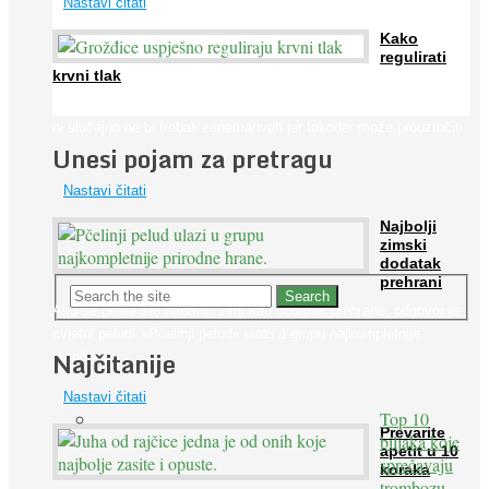
Nastavi čitati
Kako
regulirati
krvni tlak
Iako je »visok krvni tlak« mnogo opasniji od niskog, »hipotenziju«
ni slučajno ne bi trebali zanemarivati jer također može prouzročiti
Unesi pojam za pretragu
...
Nastavi čitati
Najbolji
zimski
dodatak
prehrani
Ako se pitate što nabaviti zimi kao dodatak prehrane, odgovor je:
cvjetni pelud! »Pčelinji pelud« ulazi u grupu najkompletnije
Najčitanije
prirodne ...
Nastavi čitati
Top 10
Prevarite
biljaka koje
apetit u 10
sprečavaju
koraka
trombozu