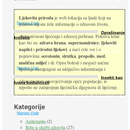
Maslinovo ulje, kao osnova zdrave mediteranske prehrane, već je
nadaleko poznato. Ipak, francuski su istraživači otišli i korak
dalje. Njihovo ...
Ljekovita priroda
je web lokacija za ljude koji na
jednom mjestu žele informacije o zdravom životu,
Nastavi čitati
Oprašivanje
alternativnom liječenju i zdravoj prehrani. Pokriva teme
krušaka
zdrava hrana
supernamirnice
ljekoviti
kao što su:
,
,
Pri podizanju nasada kruške zanemaruje se problem oprašivanja
napitci
prirodni lijekovi
i
, a naći ćete sve i o
kukcima jer vlada uvjerenje da će krušku oprašiti pčele medarice
serotonin
sirutka
propolis
med
pojmovima:
,
,
,
,
(Apis mellifera). ...
matična mliječ
i dr. Opisi bolesti i mogući načini
Nastavi čitati
liječenja namijenjeni su isključivo informiranju i
Insekti kao
zdravstvenom prosvjećivanju opće populacije, te
hrana budućnosti
nipošto ne zamjenjuju liječničku dijagnozu ili liječenje.
Prema predviđanjima FAO-a do 2050. godine život 9 milijardi
stanovnika Zemlje bit će ugrožen zbog gladi. Nadu (možda) nude
insekti. ...
Kategorije
Nastavi čitati
Apiterapija
(2)
Bilje u službi zdravlja
(27)