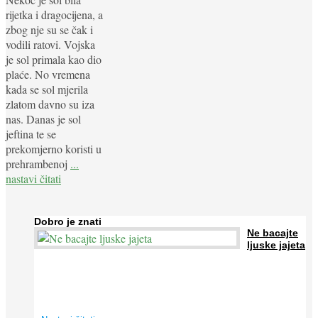
rijetka i dragocijena, a
zbog nje su se čak i
vodili ratovi. Vojska
je sol primala kao dio
plaće. No vremena
kada se sol mjerila
zlatom davno su iza
nas. Danas je sol
jeftina te se
prekomjerno koristi u
prehrambenoj
...
nastavi čitati
Dobro je znati
Ne bacajte
ljuske jajeta
Jaja su vrlo hranjiva namirnica bogata proteinima, kalcijem i
drugim mineralima, te ih svakodnevno konzumiraju milijuni ljudi
širom svijeta. Osim ...