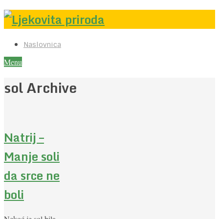
Naslovnica
Menu
sol Archive
Natrij –
Manje soli
da srce ne
boli
Nekoć je sol bila