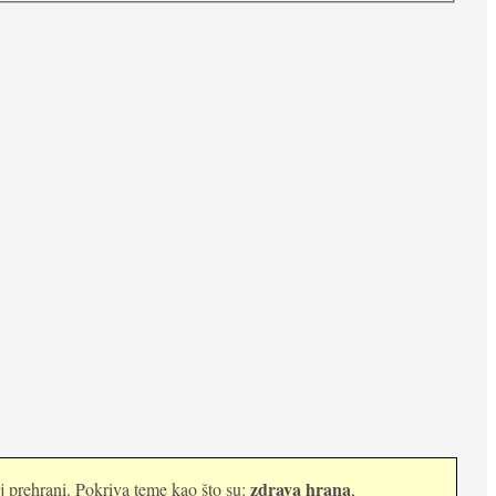
zdrava hrana
oj prehrani. Pokriva teme kao što su:
,