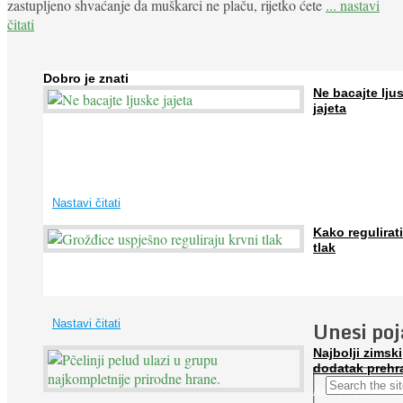
zastupljeno shvaćanje da muškarci ne plaču, rijetko ćete
... nastavi
čitati
Dobro je znati
Ne bacajte lju
jajeta
Jaja su vrlo hranjiva namirnica bogata proteinima, kalcijem i drugim
mineralima, te ih svakodnevno konzumiraju milijuni ljudi širom svijet
...
Nastavi čitati
Kako regulirati
tlak
Iako je »visok krvni tlak« mnogo opasniji od niskog, »hipotenziju« ni
ne bi trebali zanemarivati jer također može prouzročiti ...
Unesi po
Nastavi čitati
Najbolji zimski
dodatak prehr
Ako se pitate što