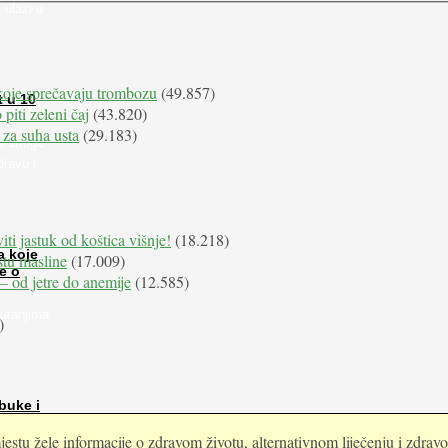
 ulazi u
koje sprečavaju trombozu
(49.857)
t u 10
 piti zeleni čaj
(43.820)
 za suha usta
(29.183)
i stroge
dravu i
iti jastuk od koštica višnje!
(18.218)
a koje
istu masline
(17.009)
e o
e – od jetre do anemije
(12.585)
kiranjima
)
buke i
estu žele informacije o zdravom životu, alternativnom liječenju i zdrav