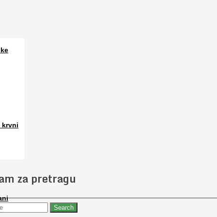
ske
a. Osim
 krvni
 slučajno
jam za pretragu
ani
 nabaviti