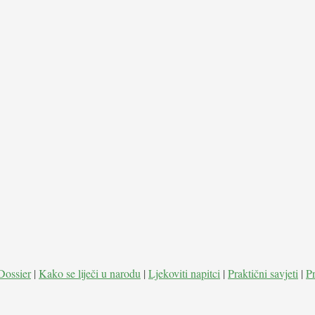
Dossier
|
Kako se liječi u narodu
|
Ljekoviti napitci
|
Praktični savjeti
|
P