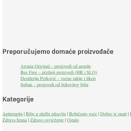
Preporučujemo domaće proizvođače
Aronia Original – proizvodi od aronije
Bee Free – pčelinji proizvodi (HR i SLO)
Destilerija Perković – voćne rakije i likeri
Suban – proizvodi od ljekovitog bilja
Kategorije
Apiterapija
|
Bilje u službi zdravlja
|
Bobičasto voće
|
Dobro je znati
|
Zdrava hrana
|
Zdravo osvježenje
|
Ostalo