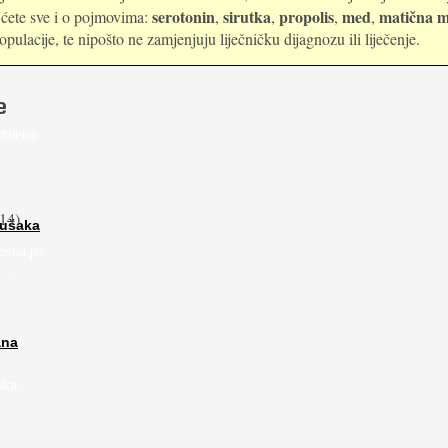
serotonin
sirutka
propolis
med
matična m
i ćete sve i o pojmovima:
,
,
,
,
ulacije, te nipošto ne zamjenjuju liječničku dijagnozu ili liječenje.
e
daleko
14)
rušaka
cima jer
...
ana
ika