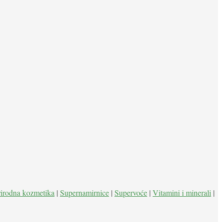
rirodna kozmetika
|
Supernamirnice
|
Supervoće
|
Vitamini i minerali
|