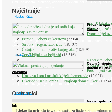
zimi kao dodatak prehrane, odgovor je: cvjetni pelud! »Pčelinji pelud«
grupu najkompletnije prirodne ...
Najčitanije
Nastavi čitati
Top 10 biljaka 
Prevarite apeti
25 razloga zašto
koraka
Domaći lijekovi
Želudac teško trp
Prirodni lijekovi za keratozu
(27.046)
dijete i gladovanje, no srećom po nas može ga se lako zavarati. Nez
Sirutka – regenerator jetre
(18.407)
pretjeranu želju ...
Češnjak i limun protiv kurjeg oka
(18.349)
Top 7 biljaka za bolji vid
(18.316)
Nastavi čitati
Napravite ljekov
Osam činjenic
Cijela istina o l
možda ne znat
Peršin liječi sv
vlaknima
Hrastova kora i maslačak liječe hemoroide
(12.021)
Evo zašto su vlakna važna i zašto nas bombardiraju reklamama i pa
Liker od višanja, oraha … Najbolji domaći likeri
(10.541
u kojima obećavaju najviši postotak vlakana ... 1. Vlakna ...
O stranici
Nastavi čitati
Nevjerojatni ja
luk
Ljekovita priroda
je web lokacija za ljude koji na jednom mj