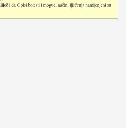
liječ
i dr. Opisi bolesti i mogući načini liječenja namijenjeni su