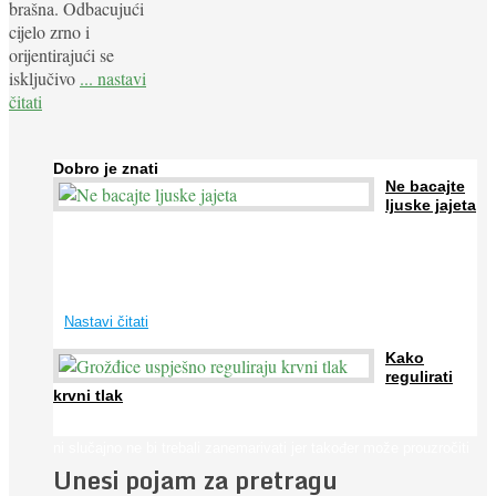
brašna. Odbacujući
cijelo zrno i
orijentirajući se
isključivo
... nastavi
čitati
Dobro je znati
Ne bacajte
ljuske jajeta
Jaja su vrlo hranjiva namirnica bogata proteinima, kalcijem i
drugim mineralima, te ih svakodnevno konzumiraju milijuni ljudi
širom svijeta. Osim ...
Nastavi čitati
Kako
regulirati
krvni tlak
Iako je »visok krvni tlak« mnogo opasniji od niskog, »hipotenziju«
ni slučajno ne bi trebali zanemarivati jer također može prouzročiti
Unesi pojam za pretragu
...