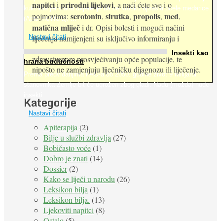
napitci
prirodni lijekovi
i
, a naći ćete sve i o
kukcima jer vlada uvjerenje da će krušku oprašiti pčele medarice
serotonin
sirutka
propolis
med
pojmovima:
,
,
,
,
(Apis mellifera). ...
matična mliječ
i dr. Opisi bolesti i mogući načini
Nastavi čitati
liječenja namijenjeni su isključivo informiranju i
Insekti kao
zdravstvenom prosvjećivanju opće populacije, te
hrana budućnosti
nipošto ne zamjenjuju liječničku dijagnozu ili liječenje.
Prema predviđanjima FAO-a do 2050. godine život 9 milijardi
stanovnika Zemlje bit će ugrožen zbog gladi. Nadu (možda) nude
insekti. ...
Kategorije
Nastavi čitati
Apiterapija
(2)
Bilje u službi zdravlja
(27)
Bobičasto voće
(1)
Dobro je znati
(14)
Dossier
(2)
Kako se liječi u narodu
(26)
Leksikon bilja
(1)
Leksikon bilja.
(13)
Ljekoviti napitci
(8)
Ostalo
(5)