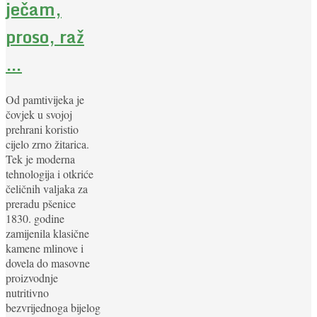
ječam,
proso, raž
…
Od pamtivijeka je
čovjek u svojoj
prehrani koristio
cijelo zrno žitarica.
Tek je moderna
tehnologija i otkriće
čeličnih valjaka za
preradu pšenice
1830. godine
zamijenila klasične
kamene mlinove i
dovela do masovne
proizvodnje
nutritivno
bezvrijednoga bijelog