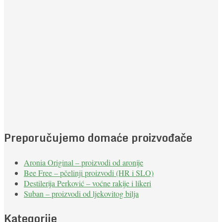
Preporučujemo domaće proizvođače
Aronia Original – proizvodi od aronije
Bee Free – pčelinji proizvodi (HR i SLO)
Destilerija Perković – voćne rakije i likeri
Suban – proizvodi od ljekovitog bilja
Kategorije