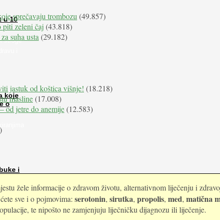
koje sprečavaju trombozu
(49.857)
t u 10
 piti zeleni čaj
(43.818)
 za suha usta
(29.182)
i stroge
dravu i
iti jastuk od koštica višnje!
(18.218)
a koje
istu masline
(17.008)
e o
e – od jetre do anemije
(12.583)
kiranjima
)
buke i
estu žele informacije o zdravom životu, alternativnom liječenju i zdrav
serotonin
sirutka
propolis
med
matična m
i ćete sve i o pojmovima:
,
,
,
,
ulacije, te nipošto ne zamjenjuju liječničku dijagnozu ili liječenje.