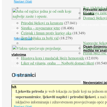
Nastavi čitati
Top 10 biljaka 
Prevarite apeti
25 razloga zašto
koraka
Domaći lijekovi
Želudac teško trp
Prirodni lijekovi za keratozu
(27.041)
dijete i gladovanje, no srećom po nas može ga se lako zavarati. Nez
Sirutka – regenerator jetre
(18.406)
pretjeranu želju ...
Češnjak i limun protiv kurjeg oka
(18.349)
Top 7 biljaka za bolji vid
(18.279)
Nastavi čitati
Napravite ljekov
Osam činjenic
Cijela istina o l
možda ne znat
Peršin liječi sv
vlaknima
Hrastova kora i maslačak liječe hemoroide
(12.019)
Evo zašto su vlakna važna i zašto nas bombardiraju reklamama i pa
Liker od višanja, oraha … Najbolji domaći likeri
(10.540
u kojima obećavaju najviši postotak vlakana ... 1. Vlakna ...
O stranici
Nastavi čitati
Nevjerojatni ja
luk
Ljekovita priroda
je web lokacija za ljude koji na jednom mj
Muče li vas tegobe vezane uz srce, oči i živce, od kojih pati većina
supernamirnice
ljekoviti napitci
prirodni lijekovi
,
i
, a nać
dijabetičara u kasnijem stadiju bolesti, jabuke ...
isključivo informiranju i zdravstvenom prosvjećivanju opće pop
Nastavi čitati