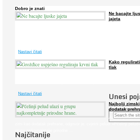
Dobro je znati
Ne bacajte lju
jajeta
Jaja su vrlo hranjiva namirnica bogata proteinima, kalcijem i drugim
mineralima, te ih svakodnevno konzumiraju milijuni ljudi širom svijet
...
Nastavi čitati
Kako regulirati
tlak
Iako je »visok krvni tlak« mnogo opasniji od niskog, »hipotenziju« ni
ne bi trebali zanemarivati jer također može prouzročiti ...
Unesi po
Nastavi čitati
Najbolji zimski
dodatak prehr
Ako se pitate što
zimi kao dodatak prehrane, odgovor je: cvjetni pelud! »Pčelinji pelud«
grupu najkompletnije prirodne ...
Najčitanije