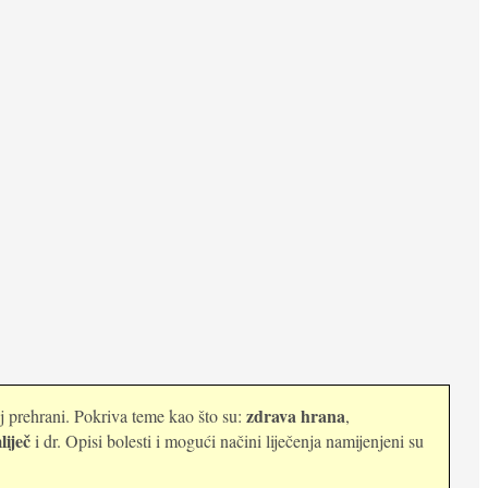
zdrava hrana
oj prehrani. Pokriva teme kao što su:
,
liječ
i dr. Opisi bolesti i mogući načini liječenja namijenjeni su