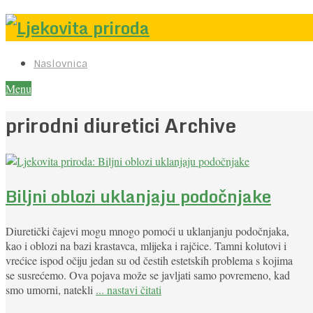
Naslovnica
Menu
prirodni diuretici Archive
Biljni oblozi uklanjaju podočnjake
Diuretički čajevi mogu mnogo pomoći u uklanjanju podočnjaka,
kao i oblozi na bazi krastavca, mlijeka i rajčice. Tamni kolutovi i
vrećice ispod očiju jedan su od čestih estetskih problema s kojima
se susrećemo. Ova pojava može se javljati samo povremeno, kad
smo umorni, natekli
... nastavi čitati