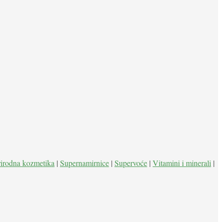
rirodna kozmetika
|
Supernamirnice
|
Supervoće
|
Vitamini i minerali
|