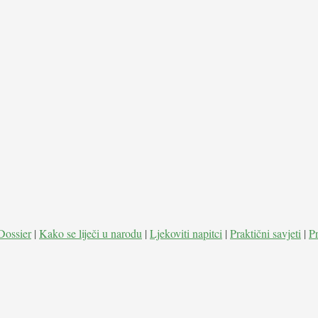
Dossier
|
Kako se liječi u narodu
|
Ljekoviti napitci
|
Praktični savjeti
|
P