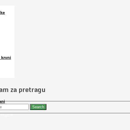
ske
a. Osim
 krvni
 slučajno
jam za pretragu
ani
 nabaviti
 ulazi u