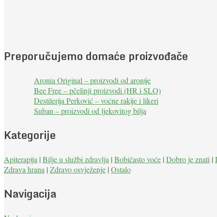
Preporučujemo domaće proizvođače
Aronia Original – proizvodi od aronije
Bee Free – pčelinji proizvodi (HR i SLO)
Destilerija Perković – voćne rakije i likeri
Suban – proizvodi od ljekovitog bilja
Kategorije
Apiterapija
|
Bilje u službi zdravlja
|
Bobičasto voće
|
Dobro je znati
|
Zdrava hrana
|
Zdravo osvježenje
|
Ostalo
Navigacija