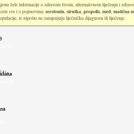
estu žele informacije o zdravom životu, alternativnom liječenju i zdrav
serotonin
sirutka
propolis
med
matična m
i ćete sve i o pojmovima:
,
,
,
,
ulacije, te nipošto ne zamjenjuju liječničku dijagnozu ili liječenje.
e
daleko
14)
rušaka
cima jer
...
ana
ika