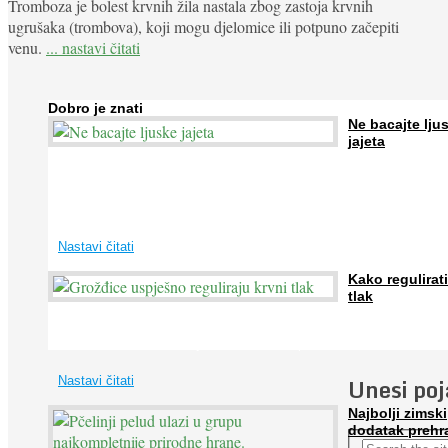
Tromboza je bolest krvnih žila nastala zbog zastoja krvnih
ugrušaka (trombova), koji mogu djelomice ili potpuno začepiti
venu.
... nastavi čitati
Dobro je znati
Ne bacajte lju
jajeta
Jaja su vrlo hranjiva namirnica bogata proteinima, kalcijem i drugim
mineralima, te ih svakodnevno konzumiraju milijuni ljudi širom svijet
...
Nastavi čitati
Kako regulirati
tlak
Iako je »visok krvni tlak« mnogo opasniji od niskog, »hipotenziju« ni
ne bi trebali zanemarivati jer također može prouzročiti ...
Unesi po
Nastavi čitati
Najbolji zimski
dodatak prehr