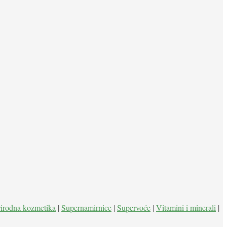
rirodna kozmetika
|
Supernamirnice
|
Supervoće
|
Vitamini i minerali
|