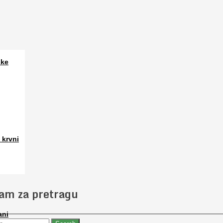
ske
a. Osim
 krvni
 slučajno
jam za pretragu
ani