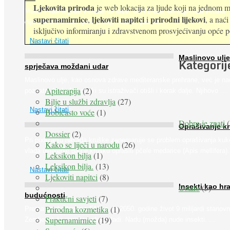
Ljekovita priroda
je web lokacija za ljude koji na jednom mj
Muče li vas tegobe vezane uz srce, oči i živce, od kojih pati većina
supernamirnice
ljekoviti napitci
prirodni lijekovi
,
i
, a nać
dijabetičara u kasnijem stadiju bolesti, jabuke ...
isključivo informiranju i zdravstvenom prosvjećivanju opće pop
Nastavi čitati
Maslinovo ulje
Kategorij
sprječava moždani udar
Maslinovo ulje, kao osnova zdrave mediteranske prehrane, već je na
Apiterapija
(2)
poznato. Ipak, francuski su istraživači otišli i korak dalje. Njihovo ...
Bilje u službi zdravlja
(27)
Nastavi čitati
Bobičasto voće
(1)
Dobro je znati
(
Oprašivanje k
Dossier
(2)
Pri podizanju nasada kruške zanemaruje se problem oprašivanja kuk
Kako se liječi u narodu
(26)
vlada uvjerenje da će krušku oprašiti pčele medarice (Apis mellifera). 
Leksikon bilja
(1)
Leksikon bilja.
(13)
Nastavi čitati
Ljekoviti napitci
(8)
Ostalo
(5)
Insekti kao hr
budućnosti
Praktični savjeti
(7)
Prirodna kozmetika
(1)
Prema predviđanjima FAO-a do 2050. godine život 9 milijardi stanovn
Supernamirnice
(19)
Zemlje bit će ugrožen zbog gladi. Nadu (možda) nude insekti. ...