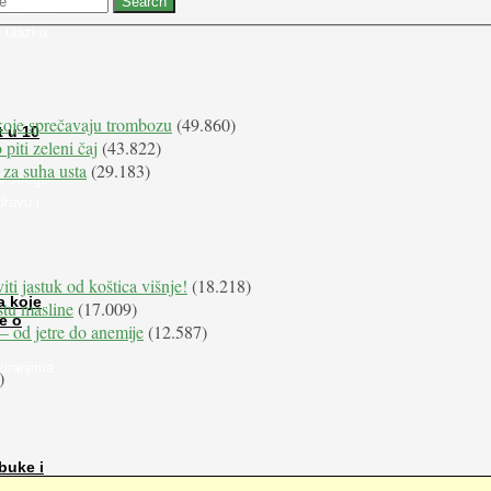
 nabaviti
 ulazi u
koje sprečavaju trombozu
(49.860)
t u 10
 piti zeleni čaj
(43.822)
 za suha usta
(29.183)
i stroge
dravu i
iti jastuk od koštica višnje!
(18.218)
a koje
istu masline
(17.009)
e o
e – od jetre do anemije
(12.587)
kiranjima
)
buke i