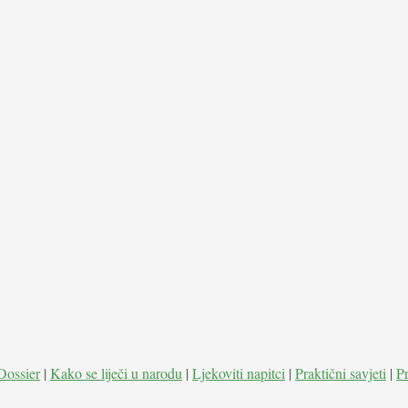
Dossier
|
Kako se liječi u narodu
|
Ljekoviti napitci
|
Praktični savjeti
|
P