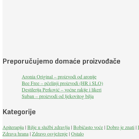
Preporučujemo domaće proizvođače
Aronia Original – proizvodi od aronije
Bee Free – pčelinji proizvodi (HR i SLO)
Destilerija Perković – voćne rakije i likeri
Suban – proizvodi od ljekovitog bilja
Kategorije
Apiterapija
|
Bilje u službi zdravlja
|
Bobičasto voće
|
Dobro je znati
|
Zdrava hrana
|
Zdravo osvježenje
|
Ostalo