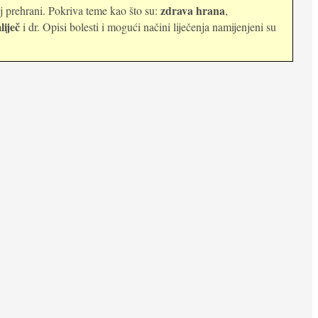
zdrava hrana
oj prehrani. Pokriva teme kao što su:
,
liječ
i dr. Opisi bolesti i mogući načini liječenja namijenjeni su