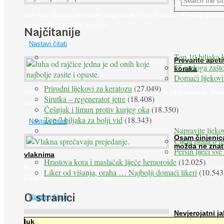
Ako se pitate što
zimi kao dodatak prehrane, odgovor je: cvjetni pelud! »Pčelinji pelud«
grupu najkompletnije prirodne ...
Najčitanije
Nastavi čitati
Top 10 biljaka 
Prevarite apeti
25 razloga zašto
koraka
Domaći lijekovi
Želudac teško trp
Prirodni lijekovi za keratozu
(27.049)
dijete i gladovanje, no srećom po nas može ga se lako zavarati. Nez
Sirutka – regenerator jetre
(18.408)
pretjeranu želju ...
Češnjak i limun protiv kurjeg oka
(18.350)
Top 7 biljaka za bolji vid
(18.343)
Nastavi čitati
Napravite ljekov
Osam činjenic
Cijela istina o l
možda ne znat
Peršin liječi sv
vlaknima
Hrastova kora i maslačak liječe hemoroide
(12.025)
Evo zašto su vlakna važna i zašto nas bombardiraju reklamama i pa
Liker od višanja, oraha … Najbolji domaći likeri
(10.543
u kojima obećavaju najviši postotak vlakana ... 1. Vlakna ...
O stranici
Nastavi čitati
Nevjerojatni ja
luk