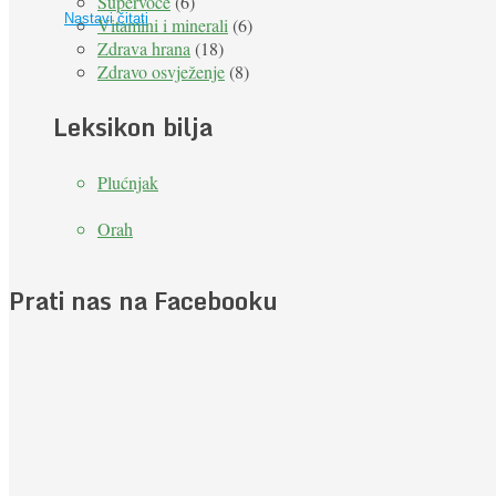
Supervoće
(6)
Nastavi čitati
Vitamini i minerali
(6)
Zdrava hrana
(18)
Zdravo osvježenje
(8)
Leksikon bilja
Plućnjak
Orah
Prati nas na Facebooku