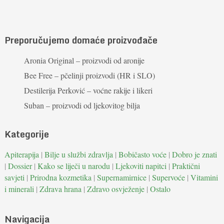
Preporučujemo domaće proizvođače
Aronia Original – proizvodi od aronije
Bee Free – pčelinji proizvodi (HR i SLO)
Destilerija Perković – voćne rakije i likeri
Suban – proizvodi od ljekovitog bilja
Kategorije
Apiterapija
|
Bilje u službi zdravlja
|
Bobičasto voće
|
Dobro je znati
|
Dossier
|
Kako se liječi u narodu
|
Ljekoviti napitci
|
Praktični
savjeti
|
Prirodna kozmetika
|
Supernamirnice
|
Supervoće
|
Vitamini
i minerali
|
Zdrava hrana
|
Zdravo osvježenje
|
Ostalo
Navigacija