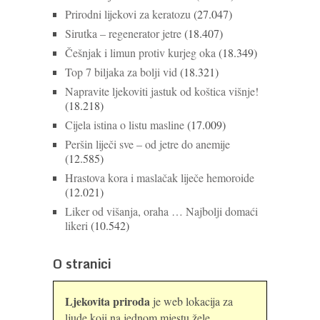
Prirodni lijekovi za keratozu
(27.047)
Sirutka – regenerator jetre
(18.407)
Češnjak i limun protiv kurjeg oka
(18.349)
Top 7 biljaka za bolji vid
(18.321)
Napravite ljekoviti jastuk od koštica višnje!
(18.218)
Cijela istina o listu masline
(17.009)
Peršin liječi sve – od jetre do anemije
(12.585)
Hrastova kora i maslačak liječe hemoroide
(12.021)
Liker od višanja, oraha … Najbolji domaći
likeri
(10.542)
O stranici
Ljekovita priroda
je web lokacija za
ljude koji na jednom mjestu žele