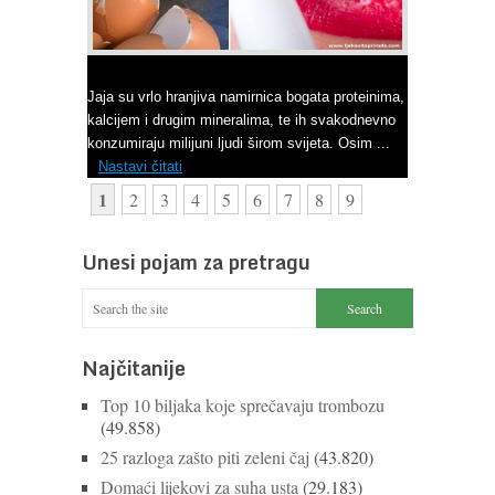
Ne bacajte ljuske jajeta
Jaja su vrlo hranjiva namirnica bogata proteinima,
kalcijem i drugim mineralima, te ih svakodnevno
konzumiraju milijuni ljudi širom svijeta. Osim ...
Nastavi čitati
1
2
3
4
5
6
7
8
9
Unesi pojam za pretragu
Najčitanije
Top 10 biljaka koje sprečavaju trombozu
(49.858)
25 razloga zašto piti zeleni čaj
(43.820)
Domaći lijekovi za suha usta
(29.183)