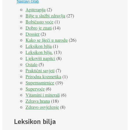
Nastavi čitati
Apiterapija
(2)
Bilje u službi zdravlja
(27)
Bobičasto voće
(1)
Dobro je znati
(14)
Dossier
(2)
Kako se liječi u narodu
(26)
Leksikon bilja
(1)
Leksikon bilja.
(13)
Ljekoviti napitci
(8)
Ostalo
(5)
Praktični savjeti
(7)
Prirodna kozmetika
(1)
Supernamirnice
(19)
Supervoće
(6)
Vitamini i minerali
(6)
Zdrava hrana
(18)
Zdravo osvježenje
(8)
Leksikon bilja