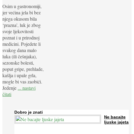
Osim u gastronomiji,
jer većina jela bi bez
njega okusom bila
‘prazna’, luk je zbog
svoje ljekovitosti
poznat i u prirodnoj
medicini. Pojedete li
svakog dana malo
luka (ili češnjaka),
sezonske bolesti,
poput gripe, prehlade,
kašlja i upale grla,
mogle bi vas zaobići.
Jedenje
... nastavi
čitati
Dobro je znati
Ne bacajte
ljuske jajeta
Jaja su vrlo hranjiva namirnica bogata proteinima, kalcijem i