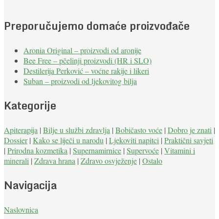
Preporučujemo domaće proizvođače
Aronia Original – proizvodi od aronije
Bee Free – pčelinji proizvodi (HR i SLO)
Destilerija Perković – voćne rakije i likeri
Suban – proizvodi od ljekovitog bilja
Kategorije
Apiterapija
|
Bilje u službi zdravlja
|
Bobičasto voće
|
Dobro je znati
|
Dossier
|
Kako se liječi u narodu
|
Ljekoviti napitci
|
Praktični savjeti
|
Prirodna kozmetika
|
Supernamirnice
|
Supervoće
|
Vitamini i
minerali
|
Zdrava hrana
|
Zdravo osvježenje
|
Ostalo
Navigacija
Naslovnica