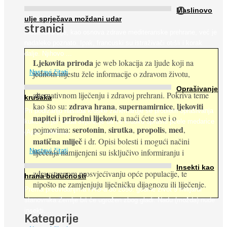
O
Maslinovo
ulje sprječava moždani udar
stranici
Maslinovo ulje, kao osnova zdrave mediteranske prehrane, već je
nadaleko poznato. Ipak, francuski su istraživači otišli i korak
dalje. Njihovo ...
Ljekovita priroda
je web lokacija za ljude koji na
jednom mjestu žele informacije o zdravom životu,
Nastavi čitati
Oprašivanje
alternativnom liječenju i zdravoj prehrani. Pokriva teme
krušaka
zdrava hrana
supernamirnice
ljekoviti
kao što su:
,
,
Pri podizanju nasada kruške zanemaruje se problem oprašivanja
napitci
prirodni lijekovi
i
, a naći ćete sve i o
kukcima jer vlada uvjerenje da će krušku oprašiti pčele medarice
serotonin
sirutka
propolis
med
pojmovima:
,
,
,
,
(Apis mellifera). ...
matična mliječ
i dr. Opisi bolesti i mogući načini
Nastavi čitati
liječenja namijenjeni su isključivo informiranju i
Insekti kao
zdravstvenom prosvjećivanju opće populacije, te
hrana budućnosti
nipošto ne zamjenjuju liječničku dijagnozu ili liječenje.
Prema predviđanjima FAO-a do 2050. godine život 9 milijardi
stanovnika Zemlje bit će ugrožen zbog gladi. Nadu (možda) nude
insekti. ...
Kategorije