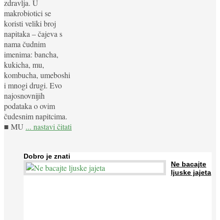
zdravlja. U
makrobiotici se
koristi veliki broj
napitaka – čajeva s
nama čudnim
imenima: bancha,
kukicha, mu,
kombucha, umeboshi
i mnogi drugi. Evo
najosnovnijih
podataka o ovim
čudesnim napitcima.
■ MU
... nastavi čitati
Dobro je znati
Ne bacajte
ljuske jajeta
Jaja su vrlo hranjiva namirnica bogata proteinima, kalcijem i
drugim mineralima, te ih svakodnevno konzumiraju milijuni ljudi
širom svijeta. Osim ...