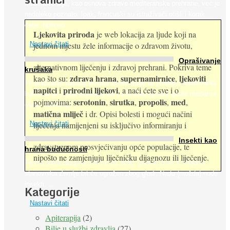
Maslinovo ulje, kao osnova zdrave mediteranske prehrane, već je
nadaleko poznato. Ipak, francuski su istraživači otišli i korak
dalje. Njihovo ...
Ljekovita priroda
je web lokacija za ljude koji na
jednom mjestu žele informacije o zdravom životu,
Nastavi čitati
Oprašivanje
alternativnom liječenju i zdravoj prehrani. Pokriva teme
krušaka
zdrava hrana
supernamirnice
ljekoviti
kao što su:
,
,
Pri podizanju nasada kruške zanemaruje se problem oprašivanja
napitci
prirodni lijekovi
i
, a naći ćete sve i o
kukcima jer vlada uvjerenje da će krušku oprašiti pčele medarice
serotonin
sirutka
propolis
med
pojmovima:
,
,
,
,
(Apis mellifera). ...
matična mliječ
i dr. Opisi bolesti i mogući načini
Nastavi čitati
liječenja namijenjeni su isključivo informiranju i
Insekti kao
zdravstvenom prosvjećivanju opće populacije, te
hrana budućnosti
nipošto ne zamjenjuju liječničku dijagnozu ili liječenje.
Prema predviđanjima FAO-a do 2050. godine život 9 milijardi
stanovnika Zemlje bit će ugrožen zbog gladi. Nadu (možda) nude
insekti. ...
Kategorije
Nastavi čitati
Apiterapija
(2)
Bilje u službi zdravlja
(27)