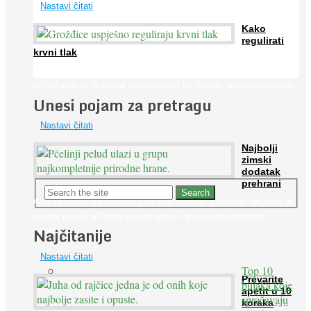
Nastavi čitati
Kako
regulirati
krvni tlak
Iako je »visok krvni tlak« mnogo opasniji od niskog, »hipotenziju«
ni slučajno ne bi trebali zanemarivati jer također može prouzročiti
Unesi pojam za pretragu
...
Nastavi čitati
Najbolji
zimski
dodatak
prehrani
Ako se pitate što nabaviti zimi kao dodatak prehrane, odgovor je:
cvjetni pelud! »Pčelinji pelud« ulazi u grupu najkompletnije
Najčitanije
prirodne ...
Nastavi čitati
Top 10
Prevarite
biljaka koje
apetit u 10
sprečavaju
koraka