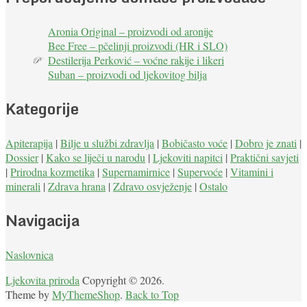
Aronia Original – proizvodi od aronije
Bee Free – pčelinji proizvodi (HR i SLO)
Destilerija Perković – voćne rakije i likeri
Suban – proizvodi od ljekovitog bilja
Kategorije
Apiterapija
|
Bilje u službi zdravlja
|
Bobičasto voće
|
Dobro je znati
|
Dossier
|
Kako se liječi u narodu
|
Ljekoviti napitci
|
Praktični savjeti
|
Prirodna kozmetika
|
Supernamirnice
|
Supervoće
|
Vitamini i
minerali
|
Zdrava hrana
|
Zdravo osvježenje
|
Ostalo
Navigacija
Naslovnica
Ljekovita priroda
Copyright © 2026.
Theme by
MyThemeShop
.
Back to Top