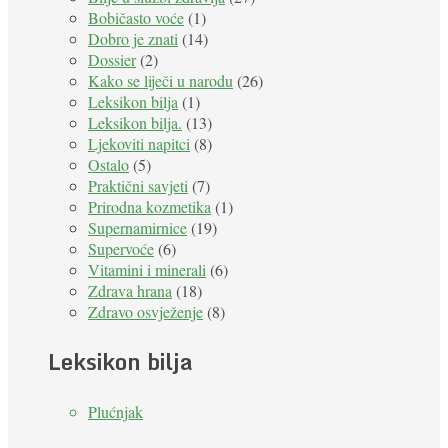
Bobičasto voće
(1)
Dobro je znati
(14)
Dossier
(2)
Kako se liječi u narodu
(26)
Leksikon bilja
(1)
Leksikon bilja.
(13)
Ljekoviti napitci
(8)
Ostalo
(5)
Praktični savjeti
(7)
Prirodna kozmetika
(1)
Supernamirnice
(19)
Supervoće
(6)
Vitamini i minerali
(6)
Zdrava hrana
(18)
Zdravo osvježenje
(8)
Leksikon bilja
Plućnjak