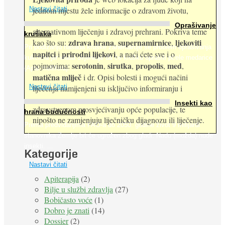
jednom mjestu žele informacije o zdravom životu,
Nastavi čitati
Oprašivanje
alternativnom liječenju i zdravoj prehrani. Pokriva teme
krušaka
zdrava hrana
supernamirnice
ljekoviti
kao što su:
,
,
Pri podizanju nasada kruške zanemaruje se problem oprašivanja
napitci
prirodni lijekovi
i
, a naći ćete sve i o
kukcima jer vlada uvjerenje da će krušku oprašiti pčele medarice
serotonin
sirutka
propolis
med
pojmovima:
,
,
,
,
(Apis mellifera). ...
matična mliječ
i dr. Opisi bolesti i mogući načini
Nastavi čitati
liječenja namijenjeni su isključivo informiranju i
Insekti kao
zdravstvenom prosvjećivanju opće populacije, te
hrana budućnosti
nipošto ne zamjenjuju liječničku dijagnozu ili liječenje.
Prema predviđanjima FAO-a do 2050. godine život 9 milijardi
stanovnika Zemlje bit će ugrožen zbog gladi. Nadu (možda) nude
insekti. ...
Kategorije
Nastavi čitati
Apiterapija
(2)
Bilje u službi zdravlja
(27)
Bobičasto voće
(1)
Dobro je znati
(14)
Dossier
(2)