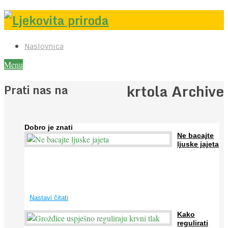
Naslovnica
Menu
krtola Archive
Prati nas na
Dobro je znati
Ne bacajte
ljuske jajeta
Jaja su vrlo hranjiva namirnica bogata proteinima, kalcijem i
drugim mineralima, te ih svakodnevno konzumiraju milijuni ljudi
širom svijeta. Osim ...
Nastavi čitati
Kako
regulirati