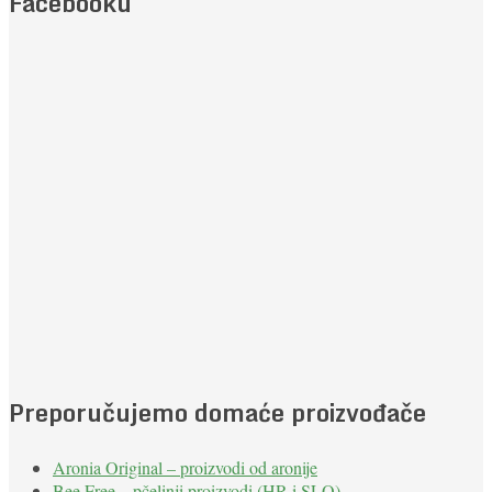
Facebooku
Preporučujemo domaće proizvođače
Aronia Original – proizvodi od aronije
Bee Free – pčelinji proizvodi (HR i SLO)