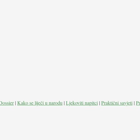
Dossier
|
Kako se liječi u narodu
|
Ljekoviti napitci
|
Praktični savjeti
|
P