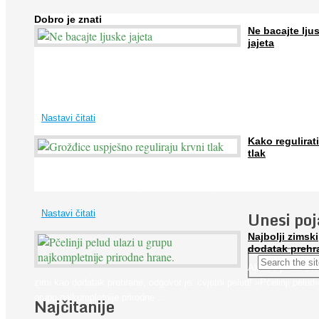
Dobro je znati
Ne bacajte lju
jajeta
Jaja su vrlo hranjiva namirnica bogata proteinima, kalcijem i drugim
mineralima, te ih svakodnevno konzumiraju milijuni ljudi širom svijet
...
Nastavi čitati
Kako regulirati
tlak
Iako je »visok krvni tlak« mnogo opasniji od niskog, »hipotenziju« ni
ne bi trebali zanemarivati jer također može prouzročiti ...
Unesi po
Nastavi čitati
Najbolji zimski
dodatak prehr
Ako se pitate što
zimi kao dodatak prehrane, odgovor je: cvjetni pelud! »Pčelinji pelud«
grupu najkompletnije prirodne ...
Najčitanije