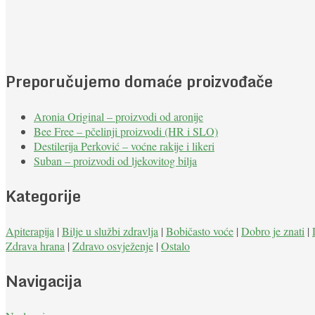
Preporučujemo domaće proizvođače
Aronia Original – proizvodi od aronije
Bee Free – pčelinji proizvodi (HR i SLO)
Destilerija Perković – voćne rakije i likeri
Suban – proizvodi od ljekovitog bilja
Kategorije
Apiterapija
|
Bilje u službi zdravlja
|
Bobičasto voće
|
Dobro je znati
|
Zdrava hrana
|
Zdravo osvježenje
|
Ostalo
Navigacija