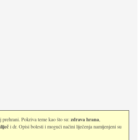
zdrava hrana
oj prehrani. Pokriva teme kao što su:
,
liječ
i dr. Opisi bolesti i mogući načini liječenja namijenjeni su