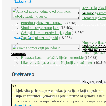
Nastavi čitati
Top 10 biljaka 
Prevarite apeti
25 razloga zašto
koraka
Domaći lijekovi
Želudac teško trp
Prirodni lijekovi za keratozu
(27.048)
dijete i gladovanje, no srećom po nas može ga se lako zavarati. Nez
Sirutka – regenerator jetre
(18.408)
pretjeranu želju ...
Češnjak i limun protiv kurjeg oka
(18.350)
Top 7 biljaka za bolji vid
(18.338)
Nastavi čitati
Napravite ljekov
Osam činjenic
Cijela istina o l
možda ne znat
Peršin liječi sv
vlaknima
Hrastova kora i maslačak liječe hemoroide
(12.023)
Evo zašto su vlakna važna i zašto nas bombardiraju reklamama i pa
Liker od višanja, oraha … Najbolji domaći likeri
(10.543
u kojima obećavaju najviši postotak vlakana ... 1. Vlakna ...
O stranici
Nastavi čitati
Nevjerojatni ja
luk
Ljekovita priroda
je web lokacija za ljude koji na jednom mj
Muče li vas tegobe vezane uz srce, oči i živce, od kojih pati većina
supernamirnice
ljekoviti napitci
prirodni lijekovi
,
i
, a nać
dijabetičara u kasnijem stadiju bolesti, jabuke ...
isključivo informiranju i zdravstvenom prosvjećivanju opće pop
Nastavi čitati