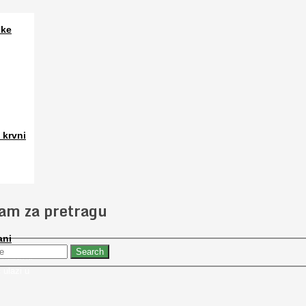
ske
a. Osim
 krvni
 slučajno
jam za pretragu
ani
 nabaviti
 ulazi u