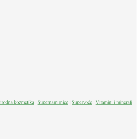
rirodna kozmetika
|
Supernamirnice
|
Supervoće
|
Vitamini i minerali
|