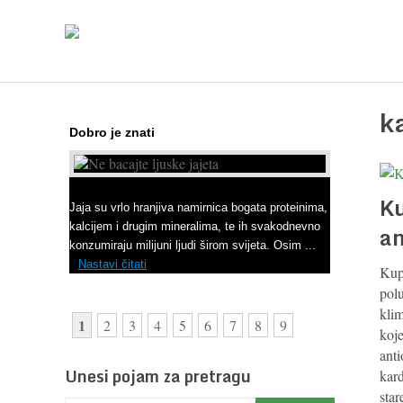
k
Dobro je znati
Ne bacajte ljuske jajeta
Ku
Jaja su vrlo hranjiva namirnica bogata proteinima,
kalcijem i drugim mineralima, te ih svakodnevno
a
konzumiraju milijuni ljudi širom svijeta. Osim ...
Nastavi čitati
Kup
pol
kli
1
2
3
4
5
6
7
8
9
koje
anti
Unesi pojam za pretragu
kard
sta