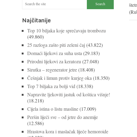
šte
(Ru
Najčitanije
Top 10 biljaka koje sprečavaju trombozu
(49.860)
25 razloga zašto piti zeleni čaj
(43.822)
Domaći lijekovi za suha usta
(29.183)
Prirodni lijekovi za keratozu
(27.048)
Sirutka – regenerator jetre
(18.408)
Češnjak i limun protiv kurjeg oka
(18.350)
Top 7 biljaka za bolji vid
(18.338)
Napravite ljekoviti jastuk od koštica višnje!
(18.218)
Cijela istina o listu masline
(17.009)
Peršin liječi sve – od jetre do anemije
(12.586)
Hrastova kora i maslačak liječe hemoroide