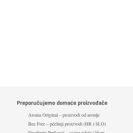
Preporučujemo domaće proizvođače
Aronia Original – proizvodi od aronije
Bee Free – pčelinji proizvodi (HR i SLO)
Destilerija Perković – voćne rakije i likeri