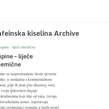
afeinska kiselina Archive
pine – liječe
nemične
ine su rasprostranjene širom sjeverne
utke, u zemljama s kontinentalnom
mom, gdje ih prati glas ukusnog voća
 svoju ljekovitost duguje
oksidansima koji štite od raka, čuvaju
iovaskularni sustav, usporavaju
renje organizma i pomažu u borbi protiv