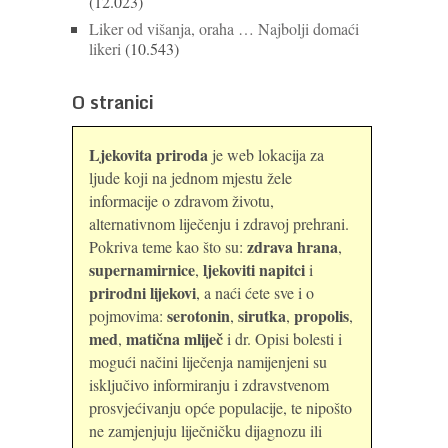
(12.023)
Liker od višanja, oraha … Najbolji domaći
likeri
(10.543)
O stranici
Ljekovita priroda
je web lokacija za
ljude koji na jednom mjestu žele
informacije o zdravom životu,
alternativnom liječenju i zdravoj prehrani.
zdrava hrana
Pokriva teme kao što su:
,
supernamirnice
ljekoviti napitci
,
i
prirodni lijekovi
, a naći ćete sve i o
serotonin
sirutka
propolis
pojmovima:
,
,
,
med
matična mliječ
,
i dr. Opisi bolesti i
mogući načini liječenja namijenjeni su
isključivo informiranju i zdravstvenom
prosvjećivanju opće populacije, te nipošto
ne zamjenjuju liječničku dijagnozu ili