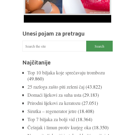
1
2
3
4
5
6
7
8
9
Ne bacajte ljuske jajeta
Jaja su vrlo hranjiva namirnica bogata proteinima,
Unesi pojam za pretragu
kalcijem i drugim mineralima, te ih svakodnevno
konzumiraju milijuni ljudi širom svijeta. Osim ...
Nastavi čitati
Najčitanije
Top 10 biljaka koje sprečavaju trombozu
(49.860)
25 razloga zašto piti zeleni čaj
(43.822)
Domaći lijekovi za suha usta
(29.183)
Prirodni lijekovi za keratozu
(27.051)
Sirutka – regenerator jetre
(18.408)
Top 7 biljaka za bolji vid
(18.364)
Češnjak i limun protiv kurjeg oka
(18.350)