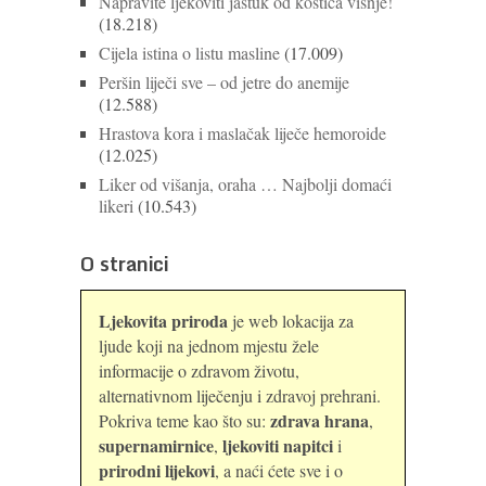
Napravite ljekoviti jastuk od koštica višnje!
(18.218)
Cijela istina o listu masline
(17.009)
Peršin liječi sve – od jetre do anemije
(12.588)
Hrastova kora i maslačak liječe hemoroide
(12.025)
Liker od višanja, oraha … Najbolji domaći
likeri
(10.543)
O stranici
Ljekovita priroda
je web lokacija za
ljude koji na jednom mjestu žele
informacije o zdravom životu,
alternativnom liječenju i zdravoj prehrani.
zdrava hrana
Pokriva teme kao što su:
,
supernamirnice
ljekoviti napitci
,
i
prirodni lijekovi
, a naći ćete sve i o