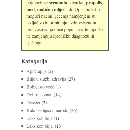
serotonin
sirutka
propolis
pojmovima:
,
,
,
med
matična mliječ
,
i dr. Opisi bolesti i
mogući načini liječenja namijenjeni su
isključivo informiranju i zdravstvenom
prosvjećivanju opće populacije, te nipošto
ne zamjenjuju liječničku dijagnozu ili
liječenje.
Kategorije
Apiterapija
(2)
Bilje u službi zdravlja
(27)
Bobičasto voće
(1)
Dobro je znati
(14)
Dossier
(2)
Kako se liječi u narodu
(26)
Leksikon bilja
(1)
Leksikon bilja.
(13)