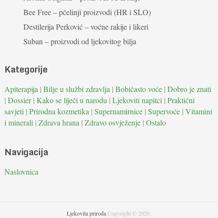
Bee Free – pčelinji proizvodi (HR i SLO)
Destilerija Perković – voćne rakije i likeri
Suban – proizvodi od ljekovitog bilja
Kategorije
Apiterapija
|
Bilje u službi zdravlja
|
Bobičasto voće
|
Dobro je znati
|
Dossier
|
Kako se liječi u narodu
|
Ljekoviti napitci
|
Praktični
savjeti
|
Prirodna kozmetika
|
Supernamirnice
|
Supervoće
|
Vitamini
i minerali
|
Zdrava hrana
|
Zdravo osvježenje
|
Ostalo
Navigacija
Naslovnica
Ljekovita priroda
Copyright © 2026.