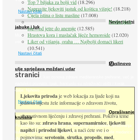
Top 7 biljaka za bolji vid
(18.296)
Napravite ljekoviti jastuk od koštica višnje!
(18.218)
Nastavi čitati
Cijela istina o listu masline
(17.008)
Peršin liječi
Nevjerojatni
jabuke i luk
sve – od jetre do anemije
(12.585)
Hrastova kora i maslačak liječe hemoroide
(12.020)
Muče li vas tegobe vezane uz srce, oči i živce, od kojih pati
Liker od višanja, oraha … Najbolji domaći likeri
većina dijabetičara u kasnijem stadiju bolesti, jabuke ...
(10.541)
Nastavi čitati
O
Maslinovo
ulje sprječava moždani udar
stranici
Maslinovo ulje, kao osnova zdrave mediteranske prehrane, već je
nadaleko poznato. Ipak, francuski su istraživači otišli i korak
dalje. Njihovo ...
Ljekovita priroda
je web lokacija za ljude koji na
jednom mjestu žele informacije o zdravom životu,
Nastavi čitati
Oprašivanje
alternativnom liječenju i zdravoj prehrani. Pokriva teme
krušaka
zdrava hrana
supernamirnice
ljekoviti
kao što su:
,
,
Pri podizanju nasada kruške zanemaruje se problem oprašivanja
napitci
prirodni lijekovi
i
, a naći ćete sve i o
kukcima jer vlada uvjerenje da će krušku oprašiti pčele medarice
serotonin
sirutka
propolis
med
pojmovima:
,
,
,
,
(Apis mellifera). ...