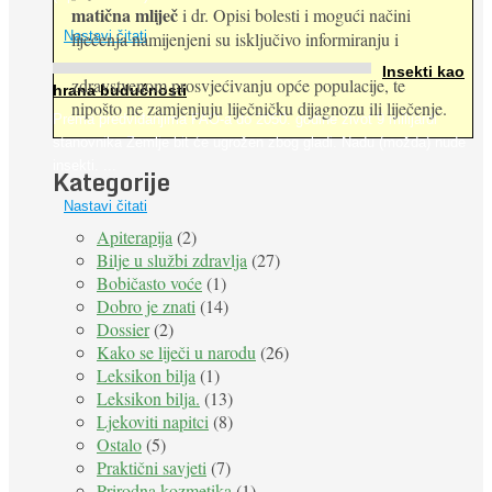
matična mliječ
i dr. Opisi bolesti i mogući načini
Nastavi čitati
liječenja namijenjeni su isključivo informiranju i
Insekti kao
zdravstvenom prosvjećivanju opće populacije, te
hrana budućnosti
nipošto ne zamjenjuju liječničku dijagnozu ili liječenje.
Prema predviđanjima FAO-a do 2050. godine život 9 milijardi
stanovnika Zemlje bit će ugrožen zbog gladi. Nadu (možda) nude
insekti. ...
Kategorije
Nastavi čitati
Apiterapija
(2)
Bilje u službi zdravlja
(27)
Bobičasto voće
(1)
Dobro je znati
(14)
Dossier
(2)
Kako se liječi u narodu
(26)
Leksikon bilja
(1)
Leksikon bilja.
(13)
Ljekoviti napitci
(8)
Ostalo
(5)
Praktični savjeti
(7)
Prirodna kozmetika
(1)