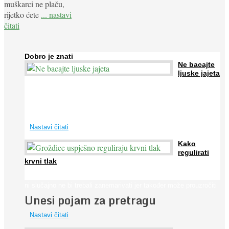
muškarci ne plaču,
rijetko ćete
... nastavi
čitati
Dobro je znati
Ne bacajte
ljuske jajeta
Jaja su vrlo hranjiva namirnica bogata proteinima, kalcijem i
drugim mineralima, te ih svakodnevno konzumiraju milijuni ljudi
širom svijeta. Osim ...
Nastavi čitati
Kako
regulirati
krvni tlak
Iako je »visok krvni tlak« mnogo opasniji od niskog, »hipotenziju«
ni slučajno ne bi trebali zanemarivati jer također može prouzročiti
Unesi pojam za pretragu
...
Nastavi čitati