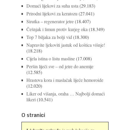
Domaći lijekovi za suha usta
(29.183)
Prirodni lijekovi za keratozu
(27.041)
Sirutka – regenerator jetre
(18.407)
Češnjak i limun protiv kurjeg oka
(18.349)
Top 7 biljaka za bolji vid
(18.300)
Napravite ljekoviti jastuk od koštica višnje!
(18.218)
Cijela istina o listu masline
(17.008)
Peršin liječi sve – od jetre do anemije
(12.585)
Hrastova kora i maslačak liječe hemoroide
(12.020)
Liker od višanja, oraha … Najbolji domaći
likeri
(10.541)
O stranici