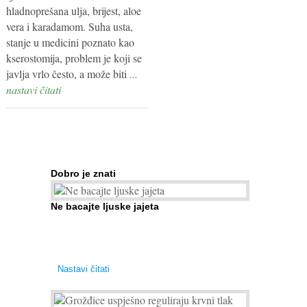
hladnoprešana ulja, brijest, aloe
vera i karadamom. Suha usta,
stanje u medicini poznato kao
kserostomija, problem je koji se
javlja vrlo često, a može biti
...
nastavi čitati
Dobro je znati
Ne bacajte ljuske jajeta
Jaja su vrlo hranjiva namirnica bogata proteinima,
kalcijem i drugim mineralima, te ih svakodnevno
konzumiraju milijuni ljudi širom svijeta. Osim ...
Nastavi čitati