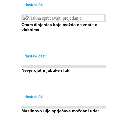
Nastavi čitati
Osam činjenica koje možda ne znate o
vlaknima
Evo zašto su vlakna važna i zašto nas
bombardiraju reklamama i pakiranjima u kojima
obećavaju najviši postotak vlakana ... 1. Vlakna ...
Nastavi čitati
Nevjerojatni jabuke i luk
Muče li vas tegobe vezane uz srce, oči i živce, od
kojih pati većina dijabetičara u kasnijem stadiju
bolesti, jabuke ...
Nastavi čitati
Maslinovo ulje sprječava moždani udar
Maslinovo ulje, kao osnova zdrave mediteranske
prehrane, već je nadaleko poznato. Ipak, francuski