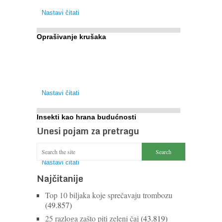
su istraživači otišli i korak dalje. Njihovo ...
Nastavi čitati
Oprašivanje krušaka
Pri podizanju nasada kruške zanemaruje se
problem oprašivanja kukcima jer vlada uvjerenje da
će krušku oprašiti pčele medarice (Apis mellifera).
...
Nastavi čitati
Insekti kao hrana budućnosti
Unesi pojam za pretragu
Prema predviđanjima FAO-a do 2050. godine život
9 milijardi stanovnika Zemlje bit će ugrožen zbog
gladi. Nadu (možda) nude insekti. ...
Nastavi čitati
Najčitanije
Top 10 biljaka koje sprečavaju trombozu
(49.857)
25 razloga zašto piti zeleni čaj
(43.819)