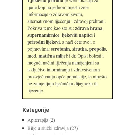
Ljekovita priroda
je web lokacija za
ljude koji na jednom mjestu žele
informacije o zdravom životu,
alternativnom liječenju i zdravoj prehrani.
zdrava hrana
Pokriva teme kao što su:
,
supernamirnice
ljekoviti napitci
,
i
prirodni lijekovi
, a naći ćete sve i o
serotonin
sirutka
propolis
pojmovima:
,
,
,
med
matična mliječ
,
i dr. Opisi bolesti i
mogući načini liječenja namijenjeni su
isključivo informiranju i zdravstvenom
prosvjećivanju opće populacije, te nipošto
ne zamjenjuju liječničku dijagnozu ili
liječenje.
Kategorije
Apiterapija
(2)
Bilje u službi zdravlja
(27)