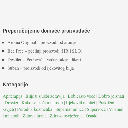
Preporučujemo domaće proizvođače
Aronia Original – proizvodi od aronije
Bee Free – pčelinji proizvodi (HR i SLO)
Destilerija Perković – voćne rakije i likeri
Suban – proizvodi od ljekovitog bilja
Kategorije
Apiterapija
|
Bilje u službi zdravlja
|
Bobičasto voće
|
Dobro je znati
|
Dossier
|
Kako se liječi u narodu
|
Ljekoviti napitci
|
Praktični
savjeti
|
Prirodna kozmetika
|
Supernamirnice
|
Supervoće
|
Vitamini
i minerali
|
Zdrava hrana
|
Zdravo osvježenje
|
Ostalo