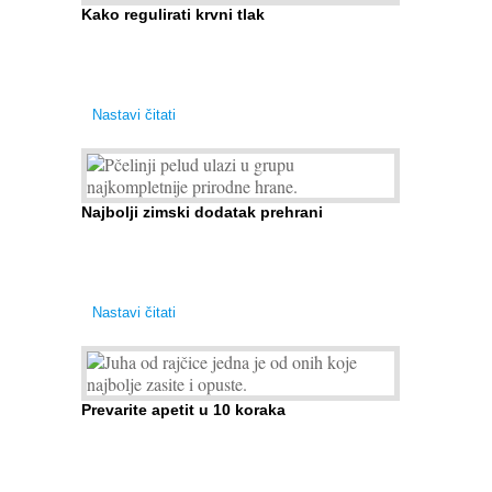
Kako regulirati krvni tlak
Iako je »visok krvni tlak« mnogo opasniji od niskog,
»hipotenziju« ni slučajno ne bi trebali zanemarivati
jer također može prouzročiti ...
Nastavi čitati
Najbolji zimski dodatak prehrani
Ako se pitate što nabaviti zimi kao dodatak
prehrane, odgovor je: cvjetni pelud! »Pčelinji pelud«
ulazi u grupu najkompletnije prirodne ...
Nastavi čitati
Prevarite apetit u 10 koraka
Želudac teško trpi stroge dijete i gladovanje, no
srećom po nas može ga se lako zavarati. Nezdravu
i pretjeranu želju ...