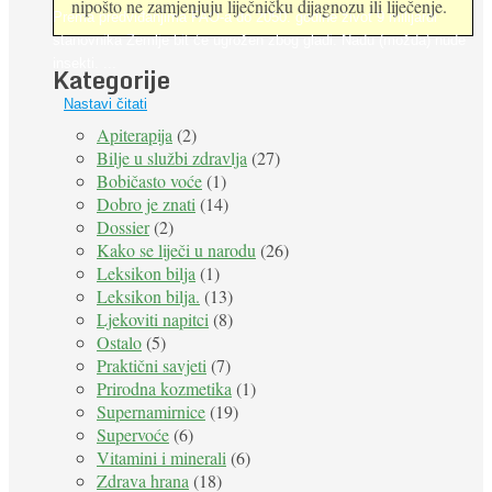
nipošto ne zamjenjuju liječničku dijagnozu ili liječenje.
Prema predviđanjima FAO-a do 2050. godine život 9 milijardi
stanovnika Zemlje bit će ugrožen zbog gladi. Nadu (možda) nude
insekti. ...
Kategorije
Nastavi čitati
Apiterapija
(2)
Bilje u službi zdravlja
(27)
Bobičasto voće
(1)
Dobro je znati
(14)
Dossier
(2)
Kako se liječi u narodu
(26)
Leksikon bilja
(1)
Leksikon bilja.
(13)
Ljekoviti napitci
(8)
Ostalo
(5)
Praktični savjeti
(7)
Prirodna kozmetika
(1)
Supernamirnice
(19)
Supervoće
(6)
Vitamini i minerali
(6)
Zdrava hrana
(18)