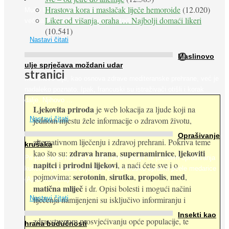
Hrastova kora i maslačak liječe hemoroide
(12.020)
Muče li vas tegobe vezane uz srce, oči i živce, od kojih pati
Liker od višanja, oraha … Najbolji domaći likeri
većina dijabetičara u kasnijem stadiju bolesti, jabuke ...
(10.541)
Nastavi čitati
O
Maslinovo
ulje sprječava moždani udar
stranici
Maslinovo ulje, kao osnova zdrave mediteranske prehrane, već je
nadaleko poznato. Ipak, francuski su istraživači otišli i korak
dalje. Njihovo ...
Ljekovita priroda
je web lokacija za ljude koji na
jednom mjestu žele informacije o zdravom životu,
Nastavi čitati
Oprašivanje
alternativnom liječenju i zdravoj prehrani. Pokriva teme
krušaka
zdrava hrana
supernamirnice
ljekoviti
kao što su:
,
,
Pri podizanju nasada kruške zanemaruje se problem oprašivanja
napitci
prirodni lijekovi
i
, a naći ćete sve i o
kukcima jer vlada uvjerenje da će krušku oprašiti pčele medarice
serotonin
sirutka
propolis
med
pojmovima:
,
,
,
,
(Apis mellifera). ...
matična mliječ
i dr. Opisi bolesti i mogući načini
Nastavi čitati
liječenja namijenjeni su isključivo informiranju i
Insekti kao
zdravstvenom prosvjećivanju opće populacije, te
hrana budućnosti