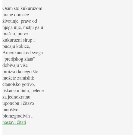
Osim što kukuruzom
hrane domaće
životinje, prave od
njega ulje, melju ga u
brašno, prave
kukuruzni sirup i
pucaju kokice,
Amerikanci od svoga
“prerijskog zlata”
dobivaju više
proizvoda nego što
možete zamisliti:
etanolsko gorivo,
tiskarsku tintu, pelene
za jednokratnu
upotrebu i čitavo
mnoštvo
biorazgradivih
...
nastavi čitati