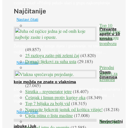
cvjetni pelud! »Pčelinji pelud« ulazi u grupu najkompletnije
Najčitanije
prirodne ...
Nastavi čitati
Top 10
Prevarite
biljaka koje
apetit u 10
sprečavaju
koraka
trombozu
Želudac teško trpi stroge dijete i gladovanje, no srećom po nas
(49.857)
može ga se lako zavarati. Nezdravu i pretjeranu želju ...
25 razloga zašto piti zeleni čaj
(43.820)
Domaći lijekovi za suha usta
(29.183)
Nastavi čitati
Prirodni
Osam
lijekovi za
činjenica
keratozu
koje možda ne znate o vlaknima
(27.045)
Evo zašto su vlakna važna i zašto nas bombardiraju reklamama i
Sirutka – regenerator jetre
(18.407)
pakiranjima u kojima obećavaju najviši postotak vlakana ... 1.
Češnjak i limun protiv kurjeg oka
(18.349)
Vlakna ...
Top 7 biljaka za bolji vid
(18.315)
Napravite ljekoviti jastuk od koštica višnje!
(18.218)
Nastavi čitati
Cijela istina o listu masline
(17.008)
Peršin liječi
Nevjerojatni
jabuke i luk
sve – od jetre do anemije
(12.585)