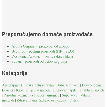
Preporučujemo domaće proizvođače
Aronia Original – proizvodi od aronije
Bee Free – pčelinji proizvodi (HR i SLO)
Destilerija Perković – voćne rakije i likeri
Suban – proizvodi od ljekovitog bilja
Kategorije
Apiterapija
|
Bilje u službi zdravlja
|
Bobičasto voće
|
Dobro je znati
|
Dossier
|
Kako se liječi u narodu
|
Ljekoviti napitci
|
Praktični savjeti
|
Prirodna kozmetika
|
Supernamirnice
|
Supervoće
|
Vitamini i
minerali
|
Zdrava hrana
|
Zdravo osvježenje
|
Ostalo