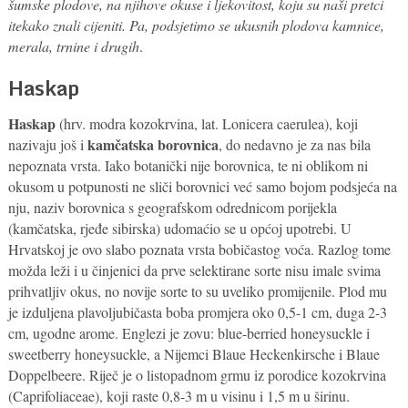
šumske plodove, na njihove okuse i ljekovitost, koju su naši pretci
itekako znali cijeniti. Pa, podsjetimo se ukusnih plodova kamnice,
merala, trnine i drugih
.
Haskap
Haskap
(hrv. modra kozokrvina, lat. Lonicera caerulea), koji
kamčatska borovnica
nazivaju još i
, do nedavno je za nas bila
nepoznata vrsta. Iako botanički nije borovnica, te ni oblikom ni
okusom u potpunosti ne sliči borovnici već samo bojom podsjeća na
nju, naziv borovnica s geografskom odrednicom porijekla
(kamčatska, rjeđe sibirska) udomaćio se u općoj upotrebi. U
Hrvatskoj je ovo slabo poznata vrsta bobičastog voća. Razlog tome
možda leži i u činjenici da prve selektirane sorte nisu imale svima
prihvatljiv okus, no novije sorte to su uveliko promijenile. Plod mu
je izduljena plavoljubičasta boba promjera oko 0,5-1 cm, duga 2-3
cm, ugodne arome. Englezi je zovu: blue-berried honeysuckle i
sweetberry honeysuckle, a Nijemci Blaue Heckenkirsche i Blaue
Doppelbeere. Riječ je o listopadnom grmu iz porodice kozokrvina
(Caprifoliaceae), koji raste 0,8-3 m u visinu i 1,5 m u širinu.