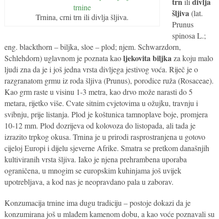
trn
divlja
ili
šljiva
(lat.
Trnina, crni trn ili divlja šljiva.
Prunus
spinosa L.;
eng. blackthorn – biljka, sloe – plod; njem. Schwarzdorn,
ljekovita biljka
Schlehdorn) uglavnom je poznata kao
za koju malo
ljudi zna da je i još jedna vrsta divljega jestivog voća. Riječ je o
razgranatom grmu iz roda šljiva (Prunus), porodice ruža (Rosaceae).
Kao grm raste u visinu 1-3 metra, kao drvo može narasti do 5
metara, rijetko više. Cvate sitnim cvjetovima u ožujku, travnju i
svibnju, prije listanja. Plod je koštunica tamnoplave boje, promjera
10-12 mm. Plod dozrijeva od kolovoza do listopada, ali tada je
izrazito trpkog okusa. Trnina je u prirodi rasprostranjena u gotovo
cijeloj Europi i dijelu sjeverne Afrike. Smatra se pretkom današnjih
kultiviranih vrsta šljiva. Iako je njena prehrambena uporaba
ograničena, u mnogim se europskim kuhinjama još uvijek
upotrebljava, a kod nas je neopravdano pala u zaborav.
Konzumacija trnine ima dugu tradiciju – postoje dokazi da je
konzumirana još u mlađem kamenom dobu, a kao voće poznavali su