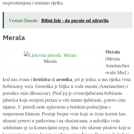
rasprostranjena i iznimno rijetka.
Vezani članak:
Biljni žele - da pucate od zdravlja
Merala
Merala
(Merala
Merala
Amelanchier
ovalis Med.)
hrušćica
aronika
kod nas zvana i
ili
, još je jedna, u nas rijetka vrsta
bobičastog voća. Grmolika je biljka iz roda merala (Amelanchier) i
porodice ruža (Rosaceae). Plod joj je crvenoljubičasta bobičasta
jabučica koja zrenjem prelazi u vrlo tamno ljubičaste, gotovo crne
nijanse. U prirodi raste uglavnom u brdskim područjima s
umjerenom klimom. Postoje brojne vrste koje se često koriste kao
ukrasni grmovi u parkovima i na okućnicama, a nekoliko vrsta
selektirano je za komercijalni uzgoj. Ima vrlo ukusne plodove koji se