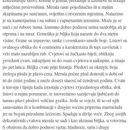
konzumiraju sirovi, koriste u jelima, prerađuju u džemove ili dodaju
mliječnim proizvodima. Merala raste pojedinačno ili u malim
skupinama po sunčanim, svijetlim i otvorenim mjestima. Nalazimo
je na kamenjarima i na suhim i vapnenastim terenima. Može ju se
naći i uz rubove šuma. Iznimno dobro podnosi sušna razdoblja ali je
otporna i na mraz. Grmolika je biljka koja naraste do dva metra
visine. Grane su uspravne, tanke i crvenkasto-smeđe boje. Listovi su
ovalnoga oblika do 4 centimetra a karakterizira ih tupi završetak i
vrlo malo nazubljen rub. Cvjetovi su žućkasto-bijeli, oblikuju
grozdasti cvast, sakupljeni su do osam cvjetova u nakupini, a imaju
po pet latica. Biljka cvate prije listanja. Plodovi su okrugli, boja
zreloga ploda je plavo-crna. Merala počne plod donositi u dobi od
tri do četiri godine a može doseći starost od četrdeset godina. Cvate
u travnju i lipnju kada izrastaju cvjetovi zvjezdastoga oblika, dok
listovi u rujnu porumene, te istovremeno sazrijevaju ljubičasti do
tamno-plavi plodovi veličine graška. Jedu se svježi, ili se od njih
samostalno ili u kombinaciji s drugim voćem priprema marmelada
jer su bogati prirodnim šećerom. Spadaju u divlje voće. Zbog svojih
dekorativnih cvatova merala se sadi i kao ukrasna biljka, u vrtovima.
S obzirom da dobro podnosi vjetar, hladnoću, sušu i druge