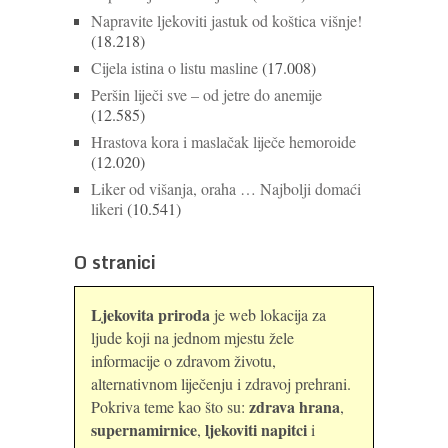
Napravite ljekoviti jastuk od koštica višnje!
(18.218)
Cijela istina o listu masline
(17.008)
Peršin liječi sve – od jetre do anemije
(12.585)
Hrastova kora i maslačak liječe hemoroide
(12.020)
Liker od višanja, oraha … Najbolji domaći
likeri
(10.541)
O stranici
Ljekovita priroda
je web lokacija za
ljude koji na jednom mjestu žele
informacije o zdravom životu,
alternativnom liječenju i zdravoj prehrani.
zdrava hrana
Pokriva teme kao što su:
,
supernamirnice
ljekoviti napitci
,
i