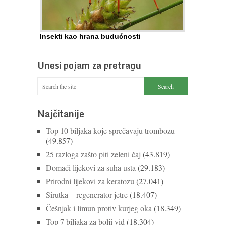
Nastavi čitati
Nastavi čitati
...
Nastavi čitati
Nastavi čitati
Insekti kao hrana budućnosti
Prema predviđanjima FAO-a do 2050. godine
život 9 milijardi stanovnika Zemlje bit će ugrožen
Unesi pojam za pretragu
zbog gladi. Nadu (možda) nude insekti. ...
Nastavi čitati
Najčitanije
Top 10 biljaka koje sprečavaju trombozu
(49.857)
25 razloga zašto piti zeleni čaj
(43.819)
Domaći lijekovi za suha usta
(29.183)
Prirodni lijekovi za keratozu
(27.041)
Sirutka – regenerator jetre
(18.407)
Češnjak i limun protiv kurjeg oka
(18.349)
Top 7 biljaka za bolji vid
(18.304)