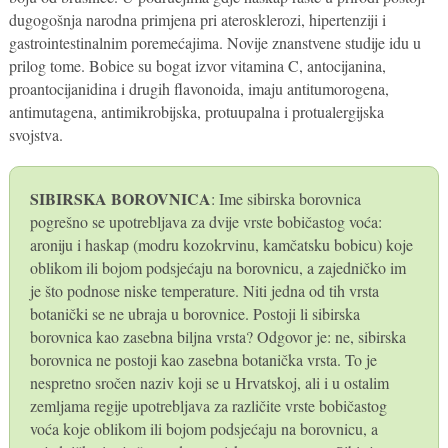
dugogošnja narodna primjena pri aterosklerozi, hipertenziji i
gastrointestinalnim poremećajima. Novije znanstvene studije idu u
prilog tome. Bobice su bogat izvor vitamina C, antocijanina,
proantocijanidina i drugih flavonoida, imaju antitumorogena,
antimutagena, antimikrobijska, protuupalna i protualergijska
svojstva.
SIBIRSKA BOROVNICA
: Ime sibirska borovnica
pogrešno se upotrebljava za dvije vrste bobičastog voća:
aroniju i haskap (modru kozokrvinu, kamčatsku bobicu) koje
oblikom ili bojom podsjećaju na borovnicu, a zajedničko im
je što podnose niske temperature. Niti jedna od tih vrsta
botanički se ne ubraja u borovnice. Postoji li sibirska
borovnica kao zasebna biljna vrsta? Odgovor je: ne, sibirska
borovnica ne postoji kao zasebna botanička vrsta. To je
nespretno sročen naziv koji se u Hrvatskoj, ali i u ostalim
zemljama regije upotrebljava za različite vrste bobičastog
voća koje oblikom ili bojom podsjećaju na borovnicu, a