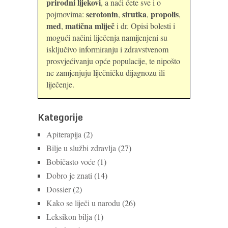
prirodni lijekovi
, a naći ćete sve i o
serotonin
sirutka
propolis
pojmovima:
,
,
,
med
matična mliječ
,
i dr. Opisi bolesti i
mogući načini liječenja namijenjeni su
isključivo informiranju i zdravstvenom
prosvjećivanju opće populacije, te nipošto
ne zamjenjuju liječničku dijagnozu ili
liječenje.
Kategorije
Apiterapija
(2)
Bilje u službi zdravlja
(27)
Bobičasto voće
(1)
Dobro je znati
(14)
Dossier
(2)
Kako se liječi u narodu
(26)
Leksikon bilja
(1)