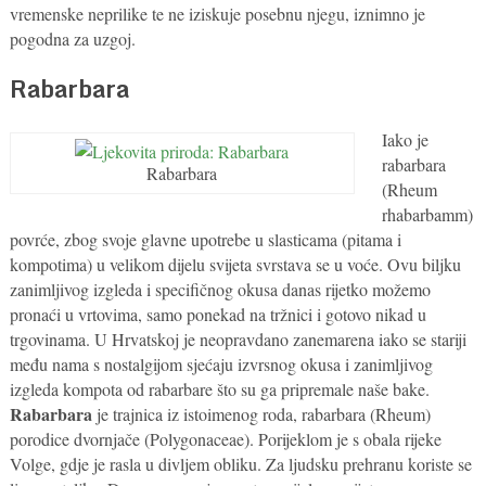
vremenske neprilike te ne iziskuje posebnu njegu, iznimno je
pogodna za uzgoj.
Rabarbara
Iako je
rabarbara
Rabarbara
(Rheum
rhabarbamm)
povrće, zbog svoje glavne upotrebe u slasticama (pitama i
kompotima) u velikom dijelu svijeta svrstava se u voće. Ovu biljku
zanimljivog izgleda i specifičnog okusa danas rijetko možemo
pronaći u vrtovima, samo ponekad na tržnici i gotovo nikad u
trgovinama. U Hrvatskoj je neopravdano zanemarena iako se stariji
među nama s nostalgijom sjećaju izvrsnog okusa i zanimljivog
izgleda kompota od rabarbare što su ga pripremale naše bake.
Rabarbara
je trajnica iz istoimenog roda, rabarbara (Rheum)
porodice dvornjače (Polygonaceae). Porijeklom je s obala rijeke
Volge, gdje je rasla u divljem obliku. Za ljudsku prehranu koriste se