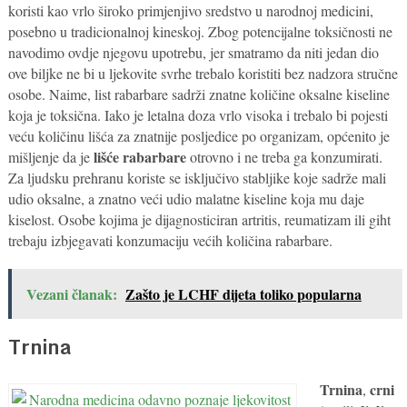
koristi kao vrlo široko primjenjivo sredstvo u narodnoj medicini,
posebno u tradicionalnoj kineskoj. Zbog potencijalne toksičnosti ne
navodimo ovdje njegovu upotrebu, jer smatramo da niti jedan dio
ove biljke ne bi u ljekovite svrhe trebalo koristiti bez nadzora stručne
osobe. Naime, list rabarbare sadrži znatne količine oksalne kiseline
koja je toksična. Iako je letalna doza vrlo visoka i trebalo bi pojesti
veću količinu lišća za znatnije posljedice po organizam, općenito je
lišće rabarbare
mišljenje da je
otrovno i ne treba ga konzumirati.
Za ljudsku prehranu koriste se isključivo stabljike koje sadrže mali
udio oksalne, a znatno veći udio malatne kiseline koja mu daje
kiselost. Osobe kojima je dijagnosticiran artritis, reumatizam ili giht
trebaju izbjegavati konzumaciju većih količina rabarbare.
Vezani članak:
Zašto je LCHF dijeta toliko popularna
Trnina
Trnina
crni
,