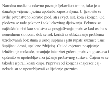
Narodna medicina odavno poznaje ljekovitost trnine, iako je u
današnje vrijeme njezina upotreba zapostavljena. U ljekovite se
svrhe prvenstveno koristio plod, ali i cvijet, list, kora i korijen. Od
plodova se rade pekmez i sok ljekovitog djelovanja. Pekmez se
najčešće koristi kao sredstvo za pospješivanje probave kod osoba s
neurednom stolicom, dok se sok koristi za ublažavanje problema
uzrokovanih bolestima u usnoj šupljini i grlu (upale sluznice usne
šupljine i desni, upaljeno ždrijelo). Čaj od cvjetova pospješuje
izlučivanje mokraće, smanjuje intenzitet grčeva probavnog sustava i
općenito se upotrebljava za jačanje probavnog sustava. Čajem su se
također ispirali kožni osipi. Pripravci od korijena (najčešće čaj)
nekada su se upotrebljavali za liječenje groznice.