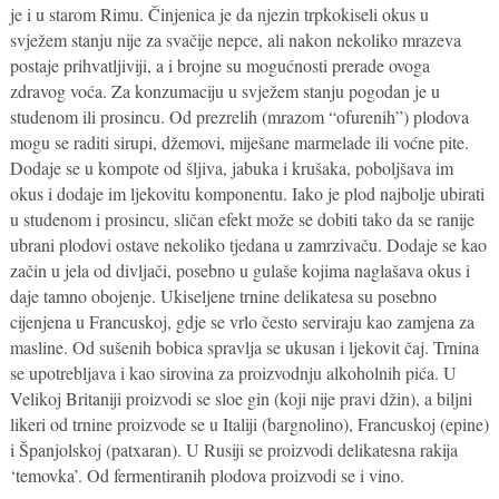
je i u starom Rimu. Činjenica je da njezin trpkokiseli okus u
svježem stanju nije za svačije nepce, ali nakon nekoliko mrazeva
postaje prihvatljiviji, a i brojne su mogućnosti prerade ovoga
zdravog voća. Za konzumaciju u svježem stanju pogodan je u
studenom ili prosincu. Od prezrelih (mrazom “ofurenih”) plodova
mogu se raditi sirupi, džemovi, miješane marmelade ili voćne pite.
Dodaje se u kompote od šljiva, jabuka i krušaka, poboljšava im
okus i dodaje im ljekovitu komponentu. Iako je plod najbolje ubirati
u studenom i prosincu, sličan efekt može se dobiti tako da se ranije
ubrani plodovi ostave nekoliko tjedana u zamrzivaču. Dodaje se kao
začin u jela od divljači, posebno u gulaše kojima naglašava okus i
daje tamno obojenje. Ukiseljene trnine delikatesa su posebno
cijenjena u Francuskoj, gdje se vrlo često serviraju kao zamjena za
masline. Od sušenih bobica spravlja se ukusan i ljekovit čaj. Trnina
se upotrebljava i kao sirovina za proizvodnju alkoholnih pića. U
Velikoj Britaniji proizvodi se sloe gin (koji nije pravi džin), a biljni
likeri od trnine proizvode se u Italiji (bargnolino), Francuskoj (epine)
i Španjolskoj (patxaran). U Rusiji se proizvodi delikatesna rakija
‘temovka’. Od fermentiranih plodova proizvodi se i vino.