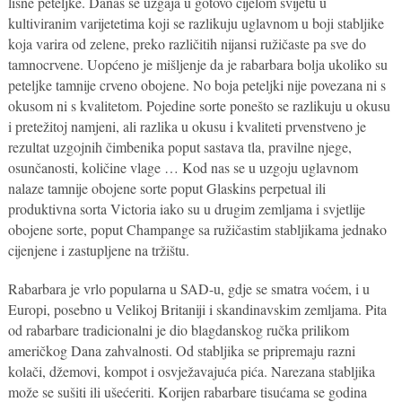
lisne peteljke. Danas se uzgaja u gotovo cijelom svijetu u
kultiviranim varijetetima koji se razlikuju uglavnom u boji stabljike
koja varira od zelene, preko različitih nijansi ružičaste pa sve do
tamnocrvene. Uopćeno je mišljenje da je rabarbara bolja ukoliko su
peteljke tamnije crveno obojene. No boja peteljki nije povezana ni s
okusom ni s kvalitetom. Pojedine sorte ponešto se razlikuju u okusu
i pretežitoj namjeni, ali razlika u okusu i kvaliteti prvenstveno je
rezultat uzgojnih čimbenika poput sastava tla, pravilne njege,
osunčanosti, količine vlage … Kod nas se u uzgoju uglavnom
nalaze tamnije obojene sorte poput Glaskins perpetual ili
produktivna sorta Victoria iako su u drugim zemljama i svjetlije
obojene sorte, poput Champange sa ružičastim stabljikama jednako
cijenjene i zastupljene na tržištu.
Rabarbara je vrlo popularna u SAD-u, gdje se smatra voćem, i u
Europi, posebno u Velikoj Britaniji i skandinavskim zemljama. Pita
od rabarbare tradicionalni je dio blagdanskog ručka prilikom
američkog Dana zahvalnosti. Od stabljika se pripremaju razni
kolači, džemovi, kompot i osvježavajuća pića. Narezana stabljika
može se sušiti ili ušećeriti. Korijen rabarbare tisućama se godina