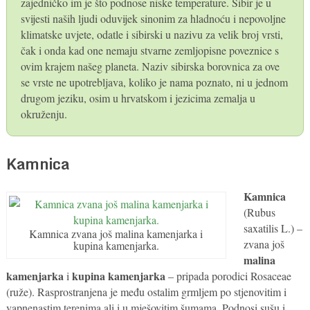
zajedničko im je što podnose niske temperature. Sibir je u
svijesti naših ljudi oduvijek sinonim za hladnoću i nepovoljne
klimatske uvjete, odatle i sibirski u nazivu za velik broj vrsti,
čak i onda kad one nemaju stvarne zemljopisne poveznice s
ovim krajem našeg planeta. Naziv sibirska borovnica za ove
se vrste ne upotrebljava, koliko je nama poznato, ni u jednom
drugom jeziku, osim u hrvatskom i jezicima zemalja u
okruženju.
Kamnica
Kamnica
(Rubus
saxatilis L.) –
Kamnica zvana još malina kamenjarka i
zvana još
kupina kamenjarka.
malina
kamenjarka
kupina kamenjarka
i
– pripada porodici Rosaceae
(ruže). Rasprostranjena je među ostalim grmljem po stjenovitim i
vapnenastim terenima ali i u mješovitim šumama. Podnosi sušu i