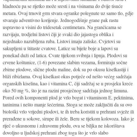
hladnoću pa se rijetko može sresti i na visinama do dvije tisuće
metara. Ovaj trnovit grm stvara ogranke polegnute uz samo tlo, gdje
stvaraju adventivno korijenje. Jednogodišnje grane pak rastu
uspravno u visini do tridesetak centimetara. Na grančicama se
razvijaju, trodjelni listovi čiji je svaki dio jajastoga oblika i
nejednako nazubljena ruba. Listovi imaju zaliske. Cvjetovi su
sakupljeni u štitaste cvatove. Latice su bijele boje a lapovi su
ponekad duži od latica. Cvate tijekom svibnja i lipnja. Plodovi su
crvene koštunice, (1-6) povezane slabim vezama, formiraju sočne
zbirne plodove, slične plodu maline, dok su po okusu kiselkastiji i
bliži ribizlama. Ovaj kiselkast okus potječe od nešto većeg sadržaja
organskih kiselina, kao i vitamina C, čiji sadržaj se u prosjeku kreće
oko 50 mg %, što je na razini prosječnog sadržaja jednog limuna.
Pored ovih komponenti plod je vrlo bogat i vitaminom E, pektinima,
taninima i nešto manje šećerima. Stoga se može zaključiti da su ovo
biološki vrlo vrijedni plodovi, te ih treba koristiti u prehrani svježe ili
prerađene u sokove, sirupe ili žele. Beru se tijekom kolovoza. Iako je
riječ o ukusnomu i zdravomu plodu, ova se biljka ne iskorištava
dovoljno u ljudskoj prehrani zbog toga što je vrlo slabo