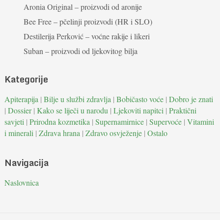
Aronia Original – proizvodi od aronije
Bee Free – pčelinji proizvodi (HR i SLO)
Destilerija Perković – voćne rakije i likeri
Suban – proizvodi od ljekovitog bilja
Kategorije
Apiterapija
|
Bilje u službi zdravlja
|
Bobičasto voće
|
Dobro je znati
|
Dossier
|
Kako se liječi u narodu
|
Ljekoviti napitci
|
Praktični
savjeti
|
Prirodna kozmetika
|
Supernamirnice
|
Supervoće
|
Vitamini
i minerali
|
Zdrava hrana
|
Zdravo osvježenje
|
Ostalo
Navigacija
Naslovnica