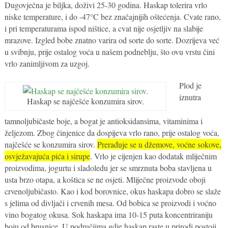
Dugovječna je biljka, doživi 25-30 godina. Haskap tolerira vrlo
niske temperature, i do -47°C bez značajnijih oštećenja. Cvate rano,
i pri temperaturama ispod ništice, a cvat nije osjetljiv na slabije
mrazove. Izgled bobe znatno varira od sorte do sorte. Dozrijeva već
u svibnju, prije ostalog voća u našem podneblju, što ovu vrstu čini
vrlo zanimljivom za uzgoj.
Plod je
iznutra
Haskap se najčešće konzumira sirov.
tamnoljubičaste boje, a bogat je antioksidansima, vitaminima i
željezom. Zbog činjenice da dospijeva vrlo rano, prije ostalog voća,
najčešće se konzumira sirov.
Prerađuje se u džemove, voćne sokove,
osvježavajuća pića i sirupe
. Vrlo je cijenjen kao dodatak mliječnim
proizvodima, jogurtu i sladoledu jer se smrznuta boba stavljena u
usta brzo otapa, a koštica se ne osjeti. Mliječne proizvode oboji
crvenoljubičasto. Kao i kod borovnice, okus haskapa dobro se slaže
s jelima od divljači i crvenih mesa. Od bobica se proizvodi i voćno
vino bogatog okusa. Sok haskapa ima 10-15 puta koncentriraniju
boju od brusnice. U područjima gdje haskap raste u prirodi postoji