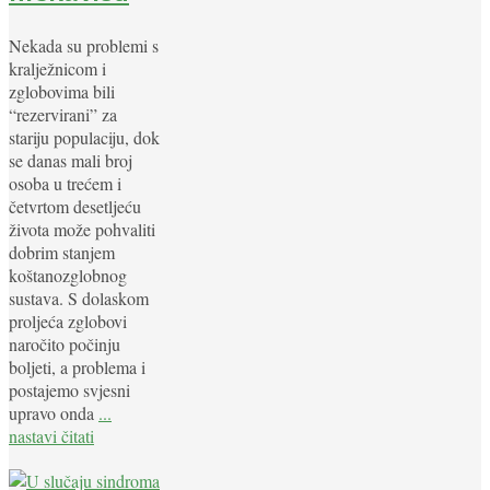
Nekada su problemi s
kralježnicom i
zglobovima bili
“rezervirani” za
stariju populaciju, dok
se danas mali broj
osoba u trećem i
četvrtom desetljeću
života može pohvaliti
dobrim stanjem
koštanozglobnog
sustava. S dolaskom
proljeća zglobovi
naročito počinju
boljeti, a problema i
postajemo svjesni
upravo onda
...
nastavi čitati