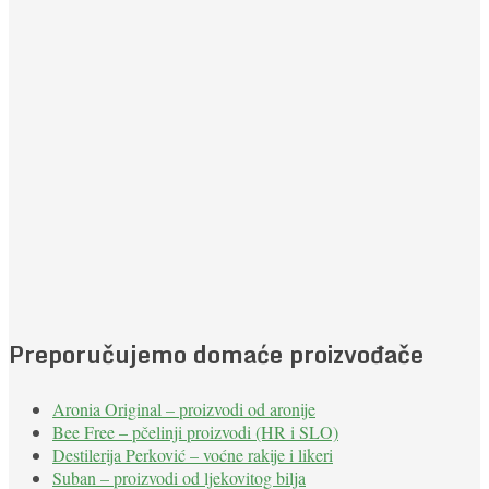
Preporučujemo domaće proizvođače
Aronia Original – proizvodi od aronije
Bee Free – pčelinji proizvodi (HR i SLO)
Destilerija Perković – voćne rakije i likeri
Suban – proizvodi od ljekovitog bilja