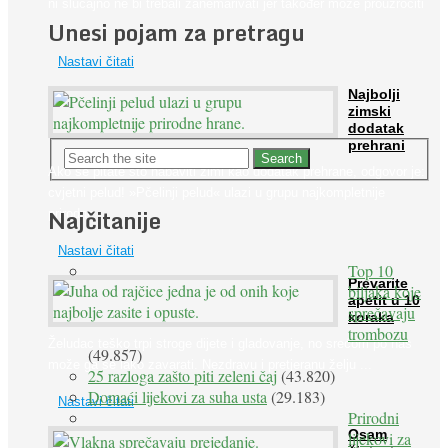
ni slučajno ne bi trebali zanemarivati jer također može prouzročiti
Unesi pojam za pretragu
...
Nastavi čitati
Najbolji
zimski
dodatak
prehrani
Ako se pitate što nabaviti zimi kao dodatak prehrane, odgovor je:
cvjetni pelud! »Pčelinji pelud« ulazi u grupu najkompletnije
Najčitanije
prirodne ...
Nastavi čitati
Top 10
Prevarite
biljaka koje
apetit u 10
sprečavaju
koraka
trombozu
Želudac teško trpi stroge dijete i gladovanje, no srećom po nas
(49.857)
može ga se lako zavarati. Nezdravu i pretjeranu želju ...
25 razloga zašto piti zeleni čaj
(43.820)
Domaći lijekovi za suha usta
(29.183)
Nastavi čitati
Prirodni
Osam
lijekovi za