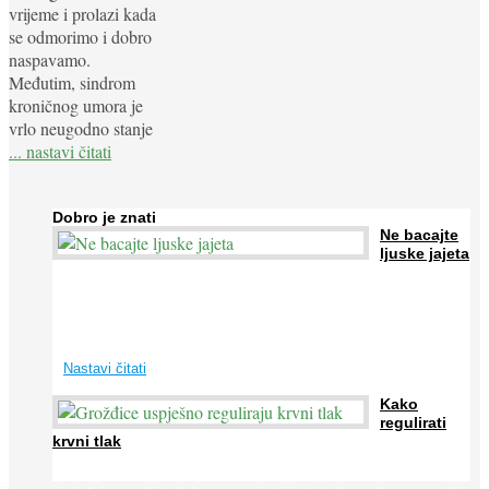
vrijeme i prolazi kada
se odmorimo i dobro
naspavamo.
Međutim, sindrom
kroničnog umora je
vrlo neugodno stanje
... nastavi čitati
Dobro je znati
Ne bacajte
ljuske jajeta
Jaja su vrlo hranjiva namirnica bogata proteinima, kalcijem i
drugim mineralima, te ih svakodnevno konzumiraju milijuni ljudi
širom svijeta. Osim ...
Nastavi čitati
Kako
regulirati
krvni tlak
Iako je »visok krvni tlak« mnogo opasniji od niskog, »hipotenziju«