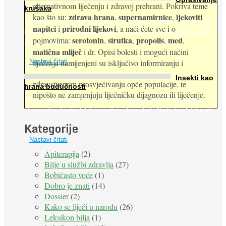
alternativnom liječenju i zdravoj prehrani. Pokriva teme
krušaka
zdrava hrana
supernamirnice
ljekoviti
kao što su:
,
,
Pri podizanju nasada kruške zanemaruje se problem oprašivanja
napitci
prirodni lijekovi
i
, a naći ćete sve i o
kukcima jer vlada uvjerenje da će krušku oprašiti pčele medarice
serotonin
sirutka
propolis
med
pojmovima:
,
,
,
,
(Apis mellifera). ...
matična mliječ
i dr. Opisi bolesti i mogući načini
Nastavi čitati
liječenja namijenjeni su isključivo informiranju i
Insekti kao
zdravstvenom prosvjećivanju opće populacije, te
hrana budućnosti
nipošto ne zamjenjuju liječničku dijagnozu ili liječenje.
Prema predviđanjima FAO-a do 2050. godine život 9 milijardi
stanovnika Zemlje bit će ugrožen zbog gladi. Nadu (možda) nude
insekti. ...
Kategorije
Nastavi čitati
Apiterapija
(2)
Bilje u službi zdravlja
(27)
Bobičasto voće
(1)
Dobro je znati
(14)
Dossier
(2)
Kako se liječi u narodu
(26)
Leksikon bilja
(1)