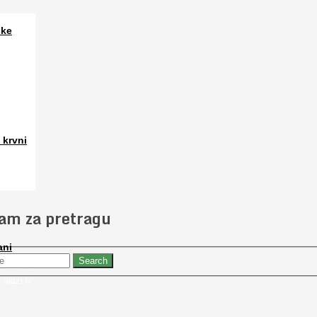
ske
a. Osim
 krvni
 slučajno
jam za pretragu
ani
 nabaviti
 ulazi u