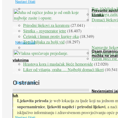
Nastavi čitati
Top 10 biljaka 
Prevarite apeti
25 razloga zašto
koraka
Domaći lijekovi
Želudac teško trp
Prirodni lijekovi za keratozu
(27.041)
dijete i gladovanje, no srećom po nas može ga se lako zavarati. Nez
Sirutka – regenerator jetre
(18.407)
pretjeranu želju ...
Češnjak i limun protiv kurjeg oka
(18.349)
Top 7 biljaka za bolji vid
(18.297)
Nastavi čitati
Napravite ljekov
Osam činjenic
Cijela istina o l
možda ne znat
Peršin liječi sv
vlaknima
Hrastova kora i maslačak liječe hemoroide
(12.020)
Evo zašto su vlakna važna i zašto nas bombardiraju reklamama i pa
Liker od višanja, oraha … Najbolji domaći likeri
(10.541
u kojima obećavaju najviši postotak vlakana ... 1. Vlakna ...
O stranici
Nastavi čitati
Nevjerojatni ja
luk
Ljekovita priroda
je web lokacija za ljude koji na jednom mj
Muče li vas tegobe vezane uz srce, oči i živce, od kojih pati većina
supernamirnice
ljekoviti napitci
prirodni lijekovi
,
i
, a nać
dijabetičara u kasnijem stadiju bolesti, jabuke ...
isključivo informiranju i zdravstvenom prosvjećivanju opće pop
Nastavi čitati