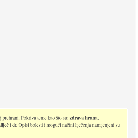
zdrava hrana
oj prehrani. Pokriva teme kao što su:
,
liječ
i dr. Opisi bolesti i mogući načini liječenja namijenjeni su