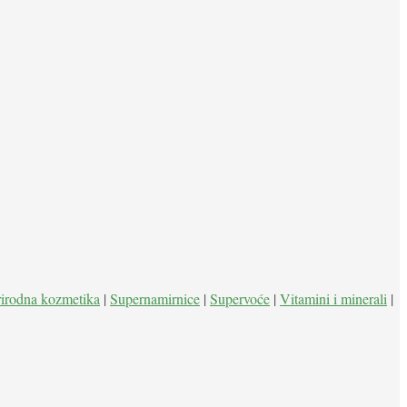
rirodna kozmetika
|
Supernamirnice
|
Supervoće
|
Vitamini i minerali
|