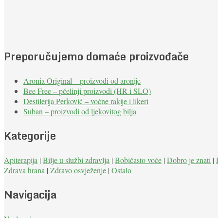
Preporučujemo domaće proizvođače
Aronia Original – proizvodi od aronije
Bee Free – pčelinji proizvodi (HR i SLO)
Destilerija Perković – voćne rakije i likeri
Suban – proizvodi od ljekovitog bilja
Kategorije
Apiterapija
|
Bilje u službi zdravlja
|
Bobičasto voće
|
Dobro je znati
|
Zdrava hrana
|
Zdravo osvježenje
|
Ostalo
Navigacija