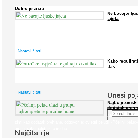
Dobro je znati
Ne bacajte lju
jajeta
Jaja su vrlo hranjiva namirnica bogata proteinima, kalcijem i drugim
mineralima, te ih svakodnevno konzumiraju milijuni ljudi širom svijet
...
Nastavi čitati
Kako regulirati
tlak
Iako je »visok krvni tlak« mnogo opasniji od niskog, »hipotenziju« ni
ne bi trebali zanemarivati jer također može prouzročiti ...
Unesi po
Nastavi čitati
Najbolji zimski
dodatak prehr
Ako se pitate što
zimi kao dodatak prehrane, odgovor je: cvjetni pelud! »Pčelinji pelud«
grupu najkompletnije prirodne ...
Najčitanije