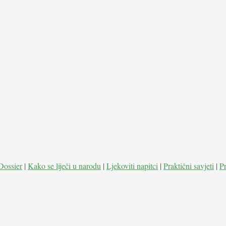
Dossier
|
Kako se liječi u narodu
|
Ljekoviti napitci
|
Praktični savjeti
|
P