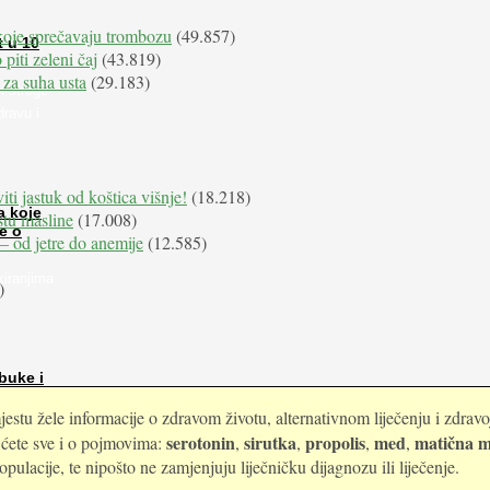
koje sprečavaju trombozu
(49.857)
t u 10
 piti zeleni čaj
(43.819)
 za suha usta
(29.183)
i stroge
dravu i
iti jastuk od koštica višnje!
(18.218)
a koje
istu masline
(17.008)
e o
e – od jetre do anemije
(12.585)
kiranjima
)
buke i
estu žele informacije o zdravom životu, alternativnom liječenju i zdrav
serotonin
sirutka
propolis
med
matična m
i ćete sve i o pojmovima:
,
,
,
,
ulacije, te nipošto ne zamjenjuju liječničku dijagnozu ili liječenje.