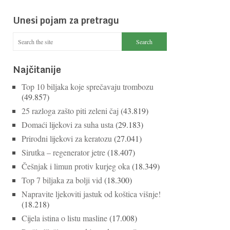
Unesi pojam za pretragu
Najčitanije
Top 10 biljaka koje sprečavaju trombozu
(49.857)
25 razloga zašto piti zeleni čaj
(43.819)
Domaći lijekovi za suha usta
(29.183)
Prirodni lijekovi za keratozu
(27.041)
Sirutka – regenerator jetre
(18.407)
Češnjak i limun protiv kurjeg oka
(18.349)
Top 7 biljaka za bolji vid
(18.300)
Napravite ljekoviti jastuk od koštica višnje!
(18.218)
Cijela istina o listu masline
(17.008)