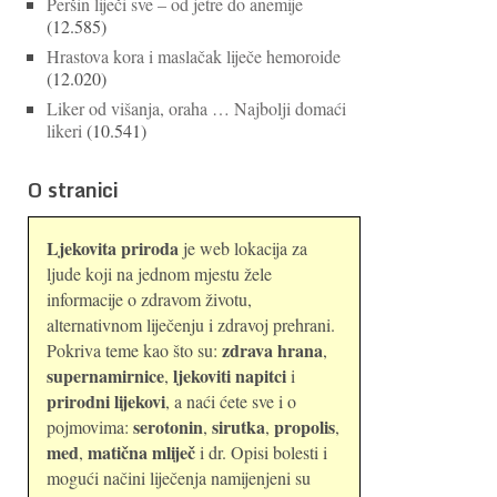
Peršin liječi sve – od jetre do anemije
(12.585)
Hrastova kora i maslačak liječe hemoroide
(12.020)
Liker od višanja, oraha … Najbolji domaći
likeri
(10.541)
O stranici
Ljekovita priroda
je web lokacija za
ljude koji na jednom mjestu žele
informacije o zdravom životu,
alternativnom liječenju i zdravoj prehrani.
zdrava hrana
Pokriva teme kao što su:
,
supernamirnice
ljekoviti napitci
,
i
prirodni lijekovi
, a naći ćete sve i o
serotonin
sirutka
propolis
pojmovima:
,
,
,
med
matična mliječ
,
i dr. Opisi bolesti i
mogući načini liječenja namijenjeni su