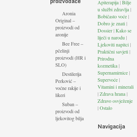
proizvođače
Apiterapija
|
Bilje
u službi zdravlja
|
Aronia
Bobičasto voće
|
Original –
Dobro je znati
|
proizvodi od
Dossier
|
Kako se
aronije
liječi u narodu
|
Bee Free –
Ljekoviti napitci
|
pčelinji
Praktični savjeti
|
proizvodi (HR i
Prirodna
SLO)
kozmetika
|
Supernamirnice
|
Destilerija
Supervoće
|
Perković –
Vitamini i minerali
voćne rakije i
|
Zdrava hrana
|
likeri
Zdravo osvježenje
Suban –
|
Ostalo
proizvodi od
ljekovitog bilja
Navigacija