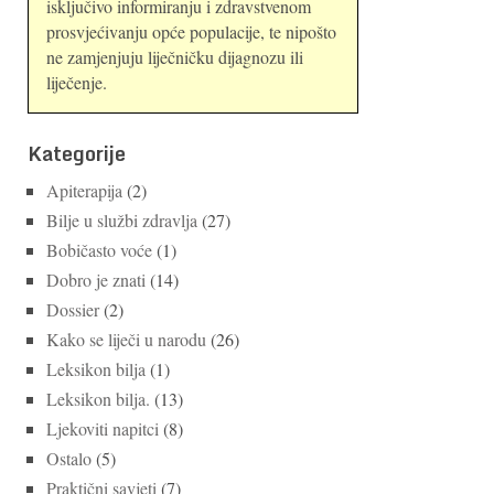
isključivo informiranju i zdravstvenom
prosvjećivanju opće populacije, te nipošto
ne zamjenjuju liječničku dijagnozu ili
liječenje.
Kategorije
Apiterapija
(2)
Bilje u službi zdravlja
(27)
Bobičasto voće
(1)
Dobro je znati
(14)
Dossier
(2)
Kako se liječi u narodu
(26)
Leksikon bilja
(1)
Leksikon bilja.
(13)
Ljekoviti napitci
(8)
Ostalo
(5)
Praktični savjeti
(7)