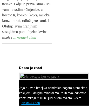
učinke. Gdje je prava istina? Mi
vam navodimo činjenice, a
hoćete li, koliko i kojeg mlijeka
konzumirati, odlučujete sami. 1.
Obiluje svim hranjivim
sastojcima poput bjelančevina,
masti i
... nastavi čitati
Dobro je znati
Ne bacajte ljuske jajeta
Jaja su vrlo hranjiva namirnica bogata proteinima,
kalcijem i drugim mineralima, te ih svakodnevno
konzumiraju milijuni ljudi širom svijeta. Osim ...
Nastavi čitati