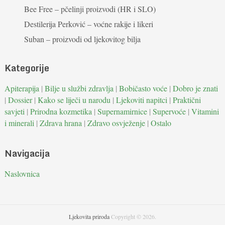
Bee Free – pčelinji proizvodi (HR i SLO)
Destilerija Perković – voćne rakije i likeri
Suban – proizvodi od ljekovitog bilja
Kategorije
Apiterapija
|
Bilje u službi zdravlja
|
Bobičasto voće
|
Dobro je znati
|
Dossier
|
Kako se liječi u narodu
|
Ljekoviti napitci
|
Praktični
savjeti
|
Prirodna kozmetika
|
Supernamirnice
|
Supervoće
|
Vitamini
i minerali
|
Zdrava hrana
|
Zdravo osvježenje
|
Ostalo
Navigacija
Naslovnica
Ljekovita priroda
Copyright © 2026.