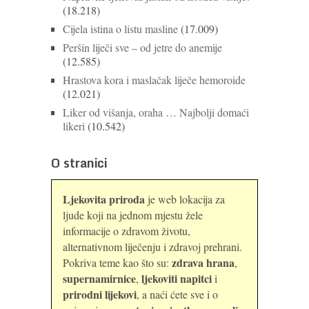
(18.218)
Cijela istina o listu masline
(17.009)
Peršin liječi sve – od jetre do anemije
(12.585)
Hrastova kora i maslačak liječe hemoroide
(12.021)
Liker od višanja, oraha … Najbolji domaći
likeri
(10.542)
O stranici
Ljekovita priroda
je web lokacija za
ljude koji na jednom mjestu žele
informacije o zdravom životu,
alternativnom liječenju i zdravoj prehrani.
zdrava hrana
Pokriva teme kao što su:
,
supernamirnice
ljekoviti napitci
,
i
prirodni lijekovi
, a naći ćete sve i o