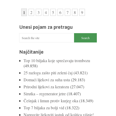
1
2
3
4
5
6
7
8
9
Unesi pojam za pretragu
Najčitanije
Top 10 biljaka koje sprečavaju trombozu
(49.858)
25 razloga zašto piti zeleni čaj
(43.821)
Domaći lijekovi za suha usta
(29.183)
Prirodni lijekovi za keratozu
(27.047)
Sirutka – regenerator jetre
(18.407)
Češnjak i limun protiv kurjeg oka
(18.349)
Top 7 biljaka za bolji vid
(18.322)
Napravite ljekoviti jastuk od koštica višnje!