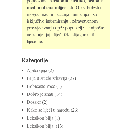
serotonin
sirutka
propolis
pojmovima:
,
,
,
med
matična mliječ
,
i dr. Opisi bolesti i
mogući načini liječenja namijenjeni su
isključivo informiranju i zdravstvenom
prosvjećivanju opće populacije, te nipošto
ne zamjenjuju liječničku dijagnozu ili
liječenje.
Kategorije
Apiterapija
(2)
Bilje u službi zdravlja
(27)
Bobičasto voće
(1)
Dobro je znati
(14)
Dossier
(2)
Kako se liječi u narodu
(26)
Leksikon bilja
(1)
Leksikon bilja.
(13)