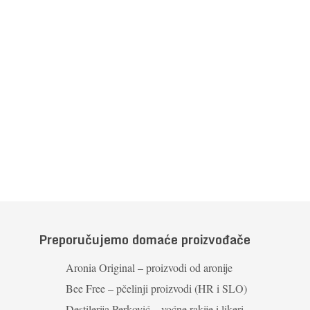
Preporučujemo domaće proizvođače
Aronia Original – proizvodi od aronije
Bee Free – pčelinji proizvodi (HR i SLO)
Destilerija Perković – voćne rakije i likeri