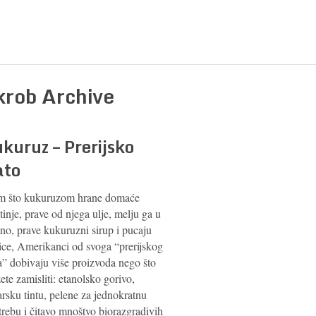
krob Archive
kuruz – Prerijsko
ato
m što kukuruzom hrane domaće
tinje, prave od njega ulje, melju ga u
no, prave kukuruzni sirup i pucaju
ice, Amerikanci od svoga “prerijskog
a” dobivaju više proizvoda nego što
te zamisliti: etanolsko gorivo,
arsku tintu, pelene za jednokratnu
trebu i čitavo mnoštvo biorazgradivih