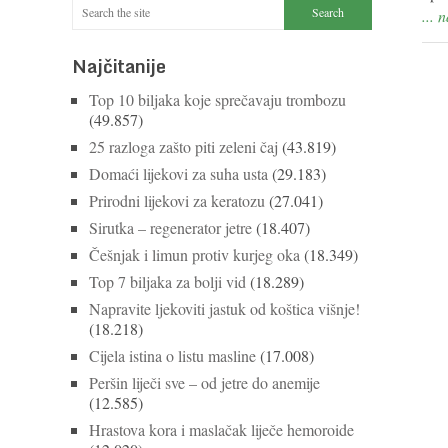
... 
Najčitanije
Top 10 biljaka koje sprečavaju trombozu
(49.857)
25 razloga zašto piti zeleni čaj
(43.819)
Domaći lijekovi za suha usta
(29.183)
Prirodni lijekovi za keratozu
(27.041)
Sirutka – regenerator jetre
(18.407)
Češnjak i limun protiv kurjeg oka
(18.349)
Top 7 biljaka za bolji vid
(18.289)
Napravite ljekoviti jastuk od koštica višnje!
(18.218)
Cijela istina o listu masline
(17.008)
Peršin liječi sve – od jetre do anemije
(12.585)
Hrastova kora i maslačak liječe hemoroide