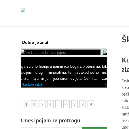
Š
Dobro je znati
Ku
Kako regulirati krvni tlak
zl
Iako je »visok krvni tlak« mnogo opasniji od
niskog, »hipotenziju« ni slučajno ne bi trebali
zanemarivati jer također može prouzročiti ...
Osi
Nastavi čitati
živo
braš
kok
2
1
3
4
5
6
7
8
9
zlat
može
Unesi pojam za pretragu
tisk
upo