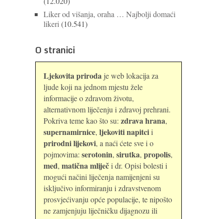
(12.020)
Liker od višanja, oraha … Najbolji domaći
likeri
(10.541)
O stranici
Ljekovita priroda
je web lokacija za
ljude koji na jednom mjestu žele
informacije o zdravom životu,
alternativnom liječenju i zdravoj prehrani.
zdrava hrana
Pokriva teme kao što su:
,
supernamirnice
ljekoviti napitci
,
i
prirodni lijekovi
, a naći ćete sve i o
serotonin
sirutka
propolis
pojmovima:
,
,
,
med
matična mliječ
,
i dr. Opisi bolesti i
mogući načini liječenja namijenjeni su
isključivo informiranju i zdravstvenom
prosvjećivanju opće populacije, te nipošto
ne zamjenjuju liječničku dijagnozu ili