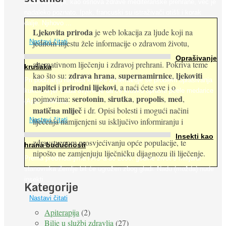
Maslinovo ulje, kao osnova zdrave mediteranske prehrane, već je
nadaleko poznato. Ipak, francuski su istraživači otišli i korak
dalje. Njihovo ...
Ljekovita priroda
je web lokacija za ljude koji na
jednom mjestu žele informacije o zdravom životu,
Nastavi čitati
Oprašivanje
alternativnom liječenju i zdravoj prehrani. Pokriva teme
krušaka
zdrava hrana
supernamirnice
ljekoviti
kao što su:
,
,
Pri podizanju nasada kruške zanemaruje se problem oprašivanja
napitci
prirodni lijekovi
i
, a naći ćete sve i o
kukcima jer vlada uvjerenje da će krušku oprašiti pčele medarice
serotonin
sirutka
propolis
med
pojmovima:
,
,
,
,
(Apis mellifera). ...
matična mliječ
i dr. Opisi bolesti i mogući načini
Nastavi čitati
liječenja namijenjeni su isključivo informiranju i
Insekti kao
zdravstvenom prosvjećivanju opće populacije, te
hrana budućnosti
nipošto ne zamjenjuju liječničku dijagnozu ili liječenje.
Prema predviđanjima FAO-a do 2050. godine život 9 milijardi
stanovnika Zemlje bit će ugrožen zbog gladi. Nadu (možda) nude
insekti. ...
Kategorije
Nastavi čitati
Apiterapija
(2)
Bilje u službi zdravlja
(27)