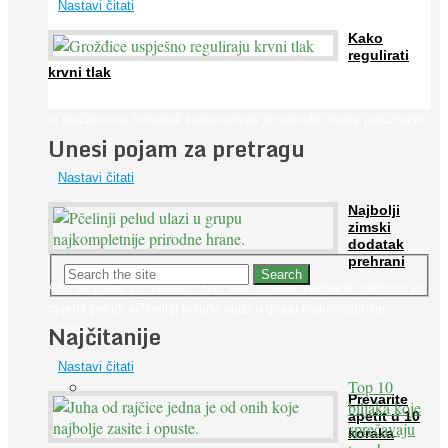
Nastavi čitati
Kako
regulirati
krvni tlak
Iako je »visok krvni tlak« mnogo opasniji od niskog, »hipotenziju«
ni slučajno ne bi trebali zanemarivati jer također može prouzročiti
Unesi pojam za pretragu
...
Nastavi čitati
Najbolji
zimski
dodatak
prehrani
Ako se pitate što nabaviti zimi kao dodatak prehrane, odgovor je:
cvjetni pelud! »Pčelinji pelud« ulazi u grupu najkompletnije
Najčitanije
prirodne ...
Nastavi čitati
Top 10
Prevarite
biljaka koje
apetit u 10
sprečavaju
koraka