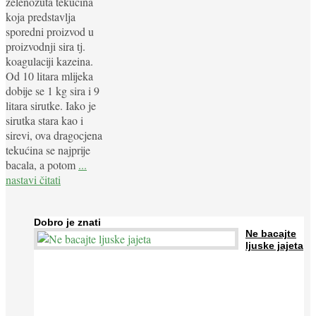
zelenožuta tekućina
koja predstavlja
sporedni proizvod u
proizvodnji sira tj.
koagulaciji kazeina.
Od 10 litara mlijeka
dobije se 1 kg sira i 9
litara sirutke. Iako je
sirutka stara kao i
sirevi, ova dragocjena
tekućina se najprije
bacala, a potom
...
nastavi čitati
Dobro je znati
Ne bacajte
ljuske jajeta
Jaja su vrlo hranjiva namirnica bogata proteinima, kalcijem i
drugim mineralima, te ih svakodnevno konzumiraju milijuni ljudi
širom svijeta. Osim ...