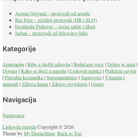
Aronia Original – proizvodi od aronije
Bee Free – pčelinji proizvodi (HR i SLO)
Destilerija Perković – voćne rakije i likeri
Suban – proizvodi od ljekovitog bilja
Kategorije
Apiterapija
|
Bilje u službi zdravlja
|
Bobičasto voće
|
Dobro je znati
|
Dossier
|
Kako se liječi u narodu
|
Ljekoviti napitci
|
Praktični savjeti
|
Prirodna kozmetika
|
Supernamirnice
|
Supervoće
|
Vitamini i
minerali
|
Zdrava hrana
|
Zdravo osvježenje
|
Ostalo
Navigacija
Naslovnica
Ljekovita priroda
Copyright © 2026.
Theme by
MyThemeShop
.
Back to Top