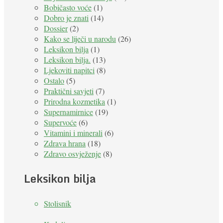
Bobičasto voće
(1)
Dobro je znati
(14)
Dossier
(2)
Kako se liječi u narodu
(26)
Leksikon bilja
(1)
Leksikon bilja.
(13)
Ljekoviti napitci
(8)
Ostalo
(5)
Praktični savjeti
(7)
Prirodna kozmetika
(1)
Supernamirnice
(19)
Supervoće
(6)
Vitamini i minerali
(6)
Zdrava hrana
(18)
Zdravo osvježenje
(8)
Leksikon bilja
Stolisnik