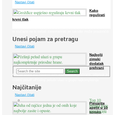
Nastavi čitati
Kako
regulirati
krvni tlak
Iako je »visok krvni tlak« mnogo opasniji od niskog, »hipotenziju«
ni slučajno ne bi trebali zanemarivati jer također može prouzročiti
Unesi pojam za pretragu
...
Nastavi čitati
Najbolji
zimski
dodatak
prehrani
Ako se pitate što nabaviti zimi kao dodatak prehrane, odgovor je:
cvjetni pelud! »Pčelinji pelud« ulazi u grupu najkompletnije
Najčitanije
prirodne ...
Nastavi čitati
Top 10
Prevarite
biljaka koje
apetit u 10
sprečavaju
koraka