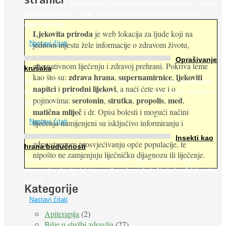
Maslinovo ulje, kao osnova zdrave mediteranske prehrane, već je
nadaleko poznato. Ipak, francuski su istraživači otišli i korak
dalje. Njihovo ...
Ljekovita priroda
je web lokacija za ljude koji na
jednom mjestu žele informacije o zdravom životu,
Nastavi čitati
Oprašivanje
alternativnom liječenju i zdravoj prehrani. Pokriva teme
krušaka
zdrava hrana
supernamirnice
ljekoviti
kao što su:
,
,
Pri podizanju nasada kruške zanemaruje se problem oprašivanja
napitci
prirodni lijekovi
i
, a naći ćete sve i o
kukcima jer vlada uvjerenje da će krušku oprašiti pčele medarice
serotonin
sirutka
propolis
med
pojmovima:
,
,
,
,
(Apis mellifera). ...
matična mliječ
i dr. Opisi bolesti i mogući načini
Nastavi čitati
liječenja namijenjeni su isključivo informiranju i
Insekti kao
zdravstvenom prosvjećivanju opće populacije, te
hrana budućnosti
nipošto ne zamjenjuju liječničku dijagnozu ili liječenje.
Prema predviđanjima FAO-a do 2050. godine život 9 milijardi
stanovnika Zemlje bit će ugrožen zbog gladi. Nadu (možda) nude
insekti. ...
Kategorije
Nastavi čitati
Apiterapija
(2)
Bilje u službi zdravlja
(27)