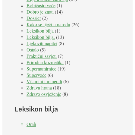
Bobičasto voće
(1)
Dobro je znati
(14)
Dossier
(2)
Kako se liječi u narodu
(26)
Leksikon bilja
(1)
Leksikon bilja.
(13)
Ljekoviti napitci
(8)
Ostalo
(5)
Praktični savjeti
(7)
Prirodna kozmetika
(1)
Supernamirnice
(19)
Supervoće
(6)
Vitamini i minerali
(6)
Zdrava hrana
(18)
Zdravo osvježenje
(8)
Leksikon bilja
Orah