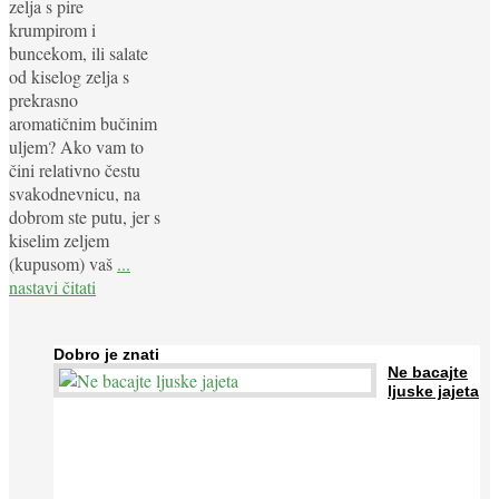
zelja s pire
krumpirom i
buncekom, ili salate
od kiselog zelja s
prekrasno
aromatičnim bučinim
uljem? Ako vam to
čini relativno čestu
svakodnevnicu, na
dobrom ste putu, jer s
kiselim zeljem
(kupusom) vaš
...
nastavi čitati
Dobro je znati
Ne bacajte
ljuske jajeta
Jaja su vrlo hranjiva namirnica bogata proteinima, kalcijem i
drugim mineralima, te ih svakodnevno konzumiraju milijuni ljudi
širom svijeta. Osim ...