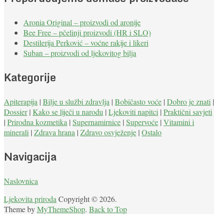
Aronia Original – proizvodi od aronije
Bee Free – pčelinji proizvodi (HR i SLO)
Destilerija Perković – voćne rakije i likeri
Suban – proizvodi od ljekovitog bilja
Kategorije
Apiterapija
|
Bilje u službi zdravlja
|
Bobičasto voće
|
Dobro je znati
|
Dossier
|
Kako se liječi u narodu
|
Ljekoviti napitci
|
Praktični savjeti
|
Prirodna kozmetika
|
Supernamirnice
|
Supervoće
|
Vitamini i
minerali
|
Zdrava hrana
|
Zdravo osvježenje
|
Ostalo
Navigacija
Naslovnica
Ljekovita priroda
Copyright © 2026.
Theme by
MyThemeShop
.
Back to Top