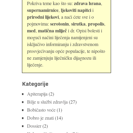
zdrava hrana
Pokriva teme kao što su:
,
supernamirnice
ljekoviti napitci
,
i
prirodni lijekovi
, a naći ćete sve i o
serotonin
sirutka
propolis
pojmovima:
,
,
,
med
matična mliječ
,
i dr. Opisi bolesti i
mogući načini liječenja namijenjeni su
isključivo informiranju i zdravstvenom
prosvjećivanju opće populacije, te nipošto
ne zamjenjuju liječničku dijagnozu ili
liječenje.
Kategorije
Apiterapija
(2)
Bilje u službi zdravlja
(27)
Bobičasto voće
(1)
Dobro je znati
(14)
Dossier
(2)