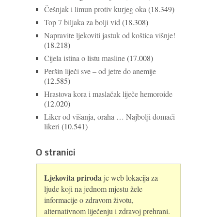
Češnjak i limun protiv kurjeg oka
(18.349)
Top 7 biljaka za bolji vid
(18.308)
Napravite ljekoviti jastuk od koštica višnje!
(18.218)
Cijela istina o listu masline
(17.008)
Peršin liječi sve – od jetre do anemije
(12.585)
Hrastova kora i maslačak liječe hemoroide
(12.020)
Liker od višanja, oraha … Najbolji domaći
likeri
(10.541)
O stranici
Ljekovita priroda
je web lokacija za
ljude koji na jednom mjestu žele
informacije o zdravom životu,
alternativnom liječenju i zdravoj prehrani.