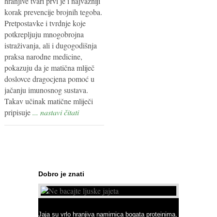
hranjive tvari prvi je i najvažniji
korak prevencije brojnih tegoba.
Pretpostavke i tvrdnje koje
potkrepljuju mnogobrojna
istraživanja, ali i dugogodišnja
praksa narodne medicine,
pokazuju da je matična mliječ
doslovce dragocjena pomoć u
jačanju imunosnog sustava.
Takav učinak matične mliječi
pripisuje
... nastavi čitati
Dobro je znati
Ne bacajte ljuske jajeta
Jaja su vrlo hranjiva namirnica bogata proteinima,