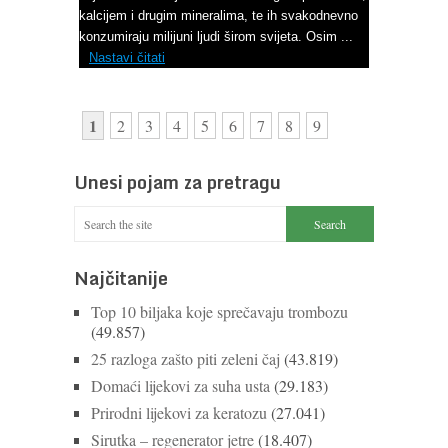
kalcijem i drugim mineralima, te ih svakodnevno
konzumiraju milijuni ljudi širom svijeta. Osim ...
Nastavi čitati
1
2
3
4
5
6
7
8
9
Unesi pojam za pretragu
Najčitanije
Top 10 biljaka koje sprečavaju trombozu
(49.857)
25 razloga zašto piti zeleni čaj
(43.819)
Domaći lijekovi za suha usta
(29.183)
Prirodni lijekovi za keratozu
(27.041)
Sirutka – regenerator jetre
(18.407)