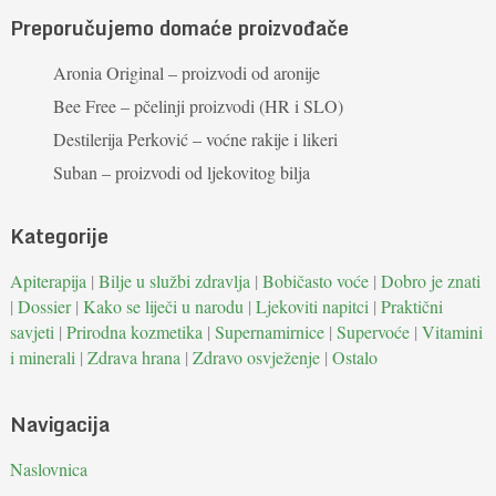
Preporučujemo domaće proizvođače
Aronia Original – proizvodi od aronije
Bee Free – pčelinji proizvodi (HR i SLO)
Destilerija Perković – voćne rakije i likeri
Suban – proizvodi od ljekovitog bilja
Kategorije
Apiterapija
|
Bilje u službi zdravlja
|
Bobičasto voće
|
Dobro je znati
|
Dossier
|
Kako se liječi u narodu
|
Ljekoviti napitci
|
Praktični
savjeti
|
Prirodna kozmetika
|
Supernamirnice
|
Supervoće
|
Vitamini
i minerali
|
Zdrava hrana
|
Zdravo osvježenje
|
Ostalo
Navigacija
Naslovnica