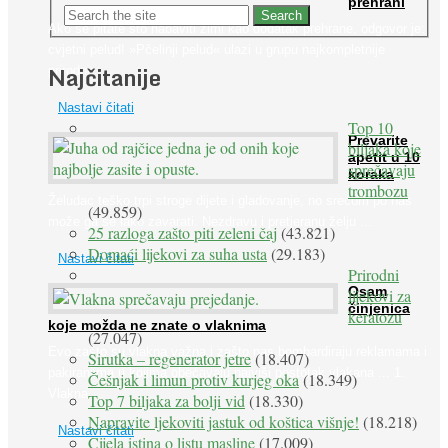
prehrani
Ako se pitate što nabaviti zimi kao dodatak prehrane, odgovor je:
cvjetni pelud! »Pčelinji pelud« ulazi u grupu najkompletnije
Najčitanije
prirodne ...
Nastavi čitati
Top 10
Prevarite
biljaka koje
apetit u 10
sprečavaju
koraka
trombozu
Želudac teško trpi stroge dijete i gladovanje, no srećom po nas
(49.859)
može ga se lako zavarati. Nezdravu i pretjeranu želju ...
25 razloga zašto piti zeleni čaj
(43.821)
Domaći lijekovi za suha usta
(29.183)
Nastavi čitati
Prirodni
Osam
lijekovi za
činjenica
keratozu
koje možda ne znate o vlaknima
(27.047)
Evo zašto su vlakna važna i zašto nas bombardiraju reklamama i
Sirutka – regenerator jetre
(18.407)
pakiranjima u kojima obećavaju najviši postotak vlakana ... 1.
Češnjak i limun protiv kurjeg oka
(18.349)
Vlakna ...
Top 7 biljaka za bolji vid
(18.330)
Napravite ljekoviti jastuk od koštica višnje!
(18.218)
Nastavi čitati
Cijela istina o listu masline
(17.009)