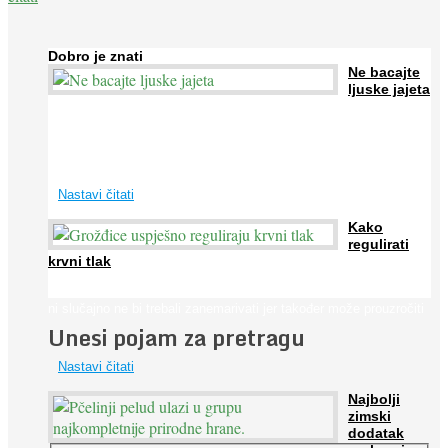
Dobro je znati
Ne bacajte
ljuske jajeta
Jaja su vrlo hranjiva namirnica bogata proteinima, kalcijem i
drugim mineralima, te ih svakodnevno konzumiraju milijuni ljudi
širom svijeta. Osim ...
Nastavi čitati
Kako
regulirati
krvni tlak
Iako je »visok krvni tlak« mnogo opasniji od niskog, »hipotenziju«
ni slučajno ne bi trebali zanemarivati jer također može prouzročiti
Unesi pojam za pretragu
...
Nastavi čitati
Najbolji
zimski
dodatak