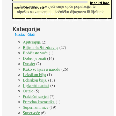
Insekti kao
zdravstvenom prosvjećivanju opće populacije, te
hrana budućnosti
nipošto ne zamjenjuju liječničku dijagnozu ili liječenje.
Prema predviđanjima FAO-a do 2050. godine život 9 milijardi
stanovnika Zemlje bit će ugrožen zbog gladi. Nadu (možda) nude
insekti. ...
Kategorije
Nastavi čitati
Apiterapija
(2)
Bilje u službi zdravlja
(27)
Bobičasto voće
(1)
Dobro je znati
(14)
Dossier
(2)
Kako se liječi u narodu
(26)
Leksikon bilja
(1)
Leksikon bilja.
(13)
Ljekoviti napitci
(8)
Ostalo
(5)
Praktični savjeti
(7)
Prirodna kozmetika
(1)
Supernamirnice
(19)
Supervoće
(6)