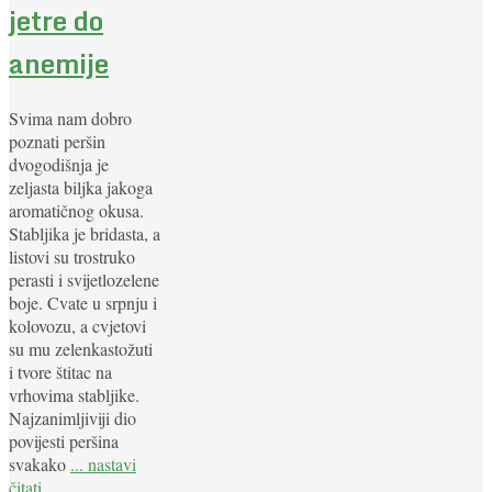
jetre do
anemije
Svima nam dobro
poznati peršin
dvogodišnja je
zeljasta biljka jakoga
aromatičnog okusa.
Stabljika je bridasta, a
listovi su trostruko
perasti i svijetlozelene
boje. Cvate u srpnju i
kolovozu, a cvjetovi
su mu zelenkastožuti
i tvore štitac na
vrhovima stabljike.
Najzanimljiviji dio
povijesti peršina
svakako
... nastavi
čitati