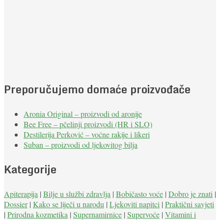
Preporučujemo domaće proizvođače
Aronia Original – proizvodi od aronije
Bee Free – pčelinji proizvodi (HR i SLO)
Destilerija Perković – voćne rakije i likeri
Suban – proizvodi od ljekovitog bilja
Kategorije
Apiterapija
|
Bilje u službi zdravlja
|
Bobičasto voće
|
Dobro je znati
|
Dossier
|
Kako se liječi u narodu
|
Ljekoviti napitci
|
Praktični savjeti
|
Prirodna kozmetika
|
Supernamirnice
|
Supervoće
|
Vitamini i