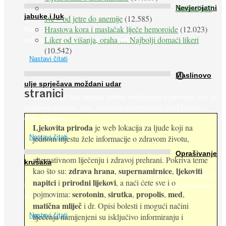
Peršin liječi
Nevjerojatni
jabuke i luk
sve – od jetre do anemije
(12.585)
Hrastova kora i maslačak liječe hemoroide
(12.023)
Muče li vas tegobe vezane uz srce, oči i živce, od kojih pati
Liker od višanja, oraha … Najbolji domaći likeri
većina dijabetičara u kasnijem stadiju bolesti, jabuke ...
(10.542)
Nastavi čitati
O
Maslinovo
ulje sprječava moždani udar
stranici
Maslinovo ulje, kao osnova zdrave mediteranske prehrane, već je
nadaleko poznato. Ipak, francuski su istraživači otišli i korak
dalje. Njihovo ...
Ljekovita priroda
je web lokacija za ljude koji na
jednom mjestu žele informacije o zdravom životu,
Nastavi čitati
Oprašivanje
alternativnom liječenju i zdravoj prehrani. Pokriva teme
krušaka
zdrava hrana
supernamirnice
ljekoviti
kao što su:
,
,
Pri podizanju nasada kruške zanemaruje se problem oprašivanja
napitci
prirodni lijekovi
i
, a naći ćete sve i o
kukcima jer vlada uvjerenje da će krušku oprašiti pčele medarice
serotonin
sirutka
propolis
med
pojmovima:
,
,
,
,
(Apis mellifera). ...
matična mliječ
i dr. Opisi bolesti i mogući načini
Nastavi čitati
liječenja namijenjeni su isključivo informiranju i