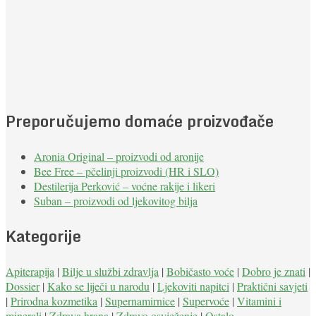
Preporučujemo domaće proizvođače
Aronia Original – proizvodi od aronije
Bee Free – pčelinji proizvodi (HR i SLO)
Destilerija Perković – voćne rakije i likeri
Suban – proizvodi od ljekovitog bilja
Kategorije
Apiterapija
|
Bilje u službi zdravlja
|
Bobičasto voće
|
Dobro je znati
|
Dossier
|
Kako se liječi u narodu
|
Ljekoviti napitci
|
Praktični savjeti
|
Prirodna kozmetika
|
Supernamirnice
|
Supervoće
|
Vitamini i
minerali
|
Zdrava hrana
|
Zdravo osvježenje
|
Ostalo