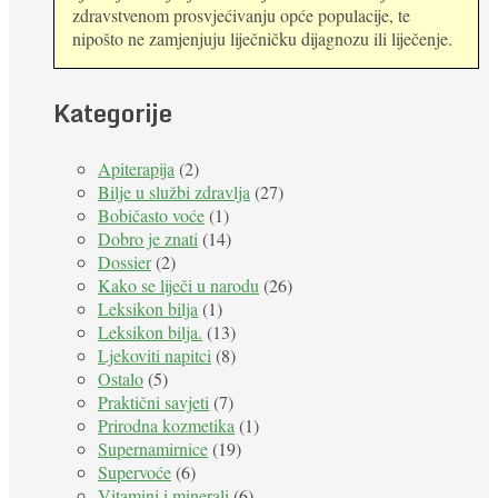
zdravstvenom prosvjećivanju opće populacije, te
nipošto ne zamjenjuju liječničku dijagnozu ili liječenje.
Kategorije
Apiterapija
(2)
Bilje u službi zdravlja
(27)
Bobičasto voće
(1)
Dobro je znati
(14)
Dossier
(2)
Kako se liječi u narodu
(26)
Leksikon bilja
(1)
Leksikon bilja.
(13)
Ljekoviti napitci
(8)
Ostalo
(5)
Praktični savjeti
(7)
Prirodna kozmetika
(1)
Supernamirnice
(19)
Supervoće
(6)
Vitamini i minerali
(6)