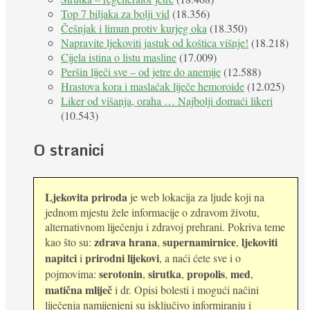
Top 7 biljaka za bolji vid
(18.356)
Češnjak i limun protiv kurjeg oka
(18.350)
Napravite ljekoviti jastuk od koštica višnje!
(18.218)
Cijela istina o listu masline
(17.009)
Peršin liječi sve – od jetre do anemije
(12.588)
Hrastova kora i maslačak liječe hemoroide
(12.025)
Liker od višanja, oraha … Najbolji domaći likeri
(10.543)
O stranici
Ljekovita priroda
je web lokacija za ljude koji na
jednom mjestu žele informacije o zdravom životu,
alternativnom liječenju i zdravoj prehrani. Pokriva teme
zdrava hrana
supernamirnice
ljekoviti
kao što su:
,
,
napitci
prirodni lijekovi
i
, a naći ćete sve i o
serotonin
sirutka
propolis
med
pojmovima:
,
,
,
,
matična mliječ
i dr. Opisi bolesti i mogući načini
liječenja namijenjeni su isključivo informiranju i