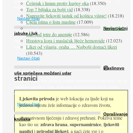
pakiranjima u kojima obećavaju najviši postotak vlakana ... 1.
Češnjak i limun protiv kurjeg oka
(18.350)
Vlakna ...
Top 7 biljaka za bolji vid
(18.338)
Napravite ljekoviti jastuk od koštica višnje!
(18.218)
Nastavi čitati
Cijela istina o listu masline
(17.009)
Peršin liječi
Nevjerojatni
jabuke i luk
sve – od jetre do anemije
(12.586)
Hrastova kora i maslačak liječe hemoroide
(12.023)
Muče li vas tegobe vezane uz srce, oči i živce, od kojih pati
Liker od višanja, oraha … Najbolji domaći likeri
većina dijabetičara u kasnijem stadiju bolesti, jabuke ...
(10.543)
Nastavi čitati
O
Maslinovo
ulje sprječava moždani udar
stranici
Maslinovo ulje, kao osnova zdrave mediteranske prehrane, već je
nadaleko poznato. Ipak, francuski su istraživači otišli i korak
dalje. Njihovo ...
Ljekovita priroda
je web lokacija za ljude koji na
jednom mjestu žele informacije o zdravom životu,
Nastavi čitati
Oprašivanje
alternativnom liječenju i zdravoj prehrani. Pokriva teme
krušaka
zdrava hrana
supernamirnice
ljekoviti
kao što su:
,
,
Pri podizanju nasada kruške zanemaruje se problem oprašivanja
napitci
prirodni lijekovi
i
, a naći ćete sve i o