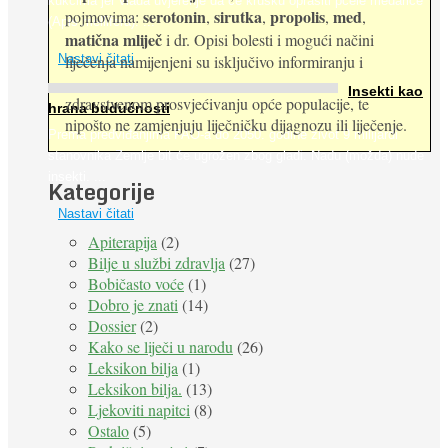
kukcima jer vlada uvjerenje da će krušku oprašiti pčele medarice
serotonin
sirutka
propolis
med
pojmovima:
,
,
,
,
(Apis mellifera). ...
matična mliječ
i dr. Opisi bolesti i mogući načini
Nastavi čitati
liječenja namijenjeni su isključivo informiranju i
Insekti kao
zdravstvenom prosvjećivanju opće populacije, te
hrana budućnosti
nipošto ne zamjenjuju liječničku dijagnozu ili liječenje.
Prema predviđanjima FAO-a do 2050. godine život 9 milijardi
stanovnika Zemlje bit će ugrožen zbog gladi. Nadu (možda) nude
insekti. ...
Kategorije
Nastavi čitati
Apiterapija
(2)
Bilje u službi zdravlja
(27)
Bobičasto voće
(1)
Dobro je znati
(14)
Dossier
(2)
Kako se liječi u narodu
(26)
Leksikon bilja
(1)
Leksikon bilja.
(13)
Ljekoviti napitci
(8)
Ostalo
(5)