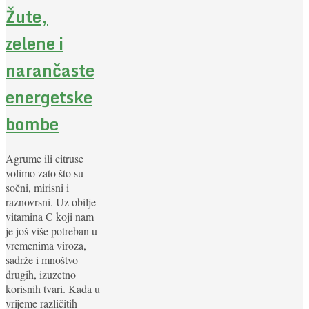
Žute,
zelene i
narančaste
energetske
bombe
Agrume ili citruse
volimo zato što su
sočni, mirisni i
raznovrsni. Uz obilje
vitamina C koji nam
je još više potreban u
vremenima viroza,
sadrže i mnoštvo
drugih, izuzetno
korisnih tvari. Kada u
vrijeme različitih