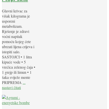
Glavni krivac za
višak kilograma je
usporeni
metabolizam.
Rješenje je zdravi
voćni napitak
pomoću kojeg ćete
ubrzati lijena crijeva i
istopiti salo.
SASTOJCI • 1 litra
kipuće vode • 5
vrećica zelenog čaja •
1 grejp ili limun • 1
šaka sviježe mente
PRIPREMA
...
nastavi čitati