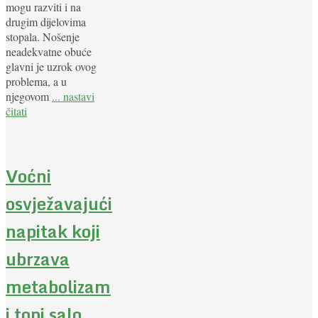
mogu razviti i na
drugim dijelovima
stopala. Nošenje
neadekvatne obuće
glavni je uzrok ovog
problema, a u
njegovom
... nastavi
čitati
Voćni
osvježavajući
napitak koji
ubrzava
metabolizam
i topi salo