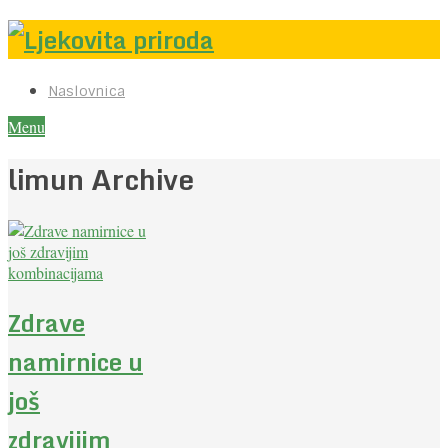
Naslovnica
Menu
limun Archive
Zdrave
namirnice u
još
zdravijim