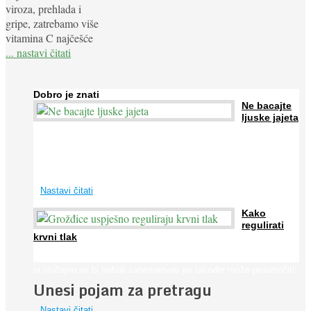
viroza, prehlada i
gripe, zatrebamo više
vitamina C najčešće
... nastavi čitati
Dobro je znati
Ne bacajte
ljuske jajeta
Jaja su vrlo hranjiva namirnica bogata proteinima, kalcijem i
drugim mineralima, te ih svakodnevno konzumiraju milijuni ljudi
širom svijeta. Osim ...
Nastavi čitati
Kako
regulirati
krvni tlak
Iako je »visok krvni tlak« mnogo opasniji od niskog, »hipotenziju«
ni slučajno ne bi trebali zanemarivati jer također može prouzročiti
Unesi pojam za pretragu
...
Nastavi čitati