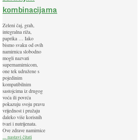
kombinacijama
Zeleni čaj, grah,
integralna riža,
paprika … Iako
bismo svaku od ovih
namirnica slobodno
mogli nazvati
supernamirnicom,
one tek udružene s
pojedinim
kompatibilnim
sastojcima iz drugog
voća ili povrća
pokazuju svoju pravu
vrijednost i pružaju
daleko više korisnih
tvari i nutrijenata.
Ove zdrave namirnice
... nastavi čitati