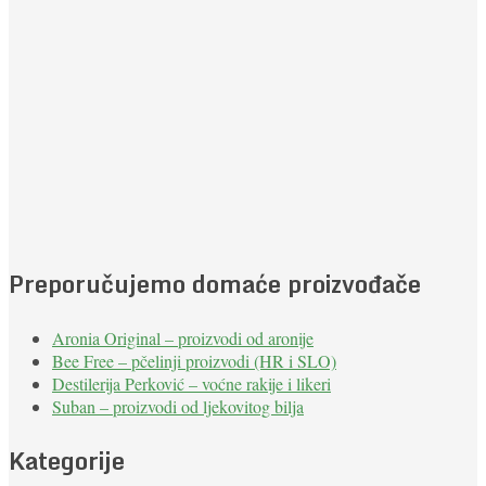
Preporučujemo domaće proizvođače
Aronia Original – proizvodi od aronije
Bee Free – pčelinji proizvodi (HR i SLO)
Destilerija Perković – voćne rakije i likeri
Suban – proizvodi od ljekovitog bilja
Kategorije