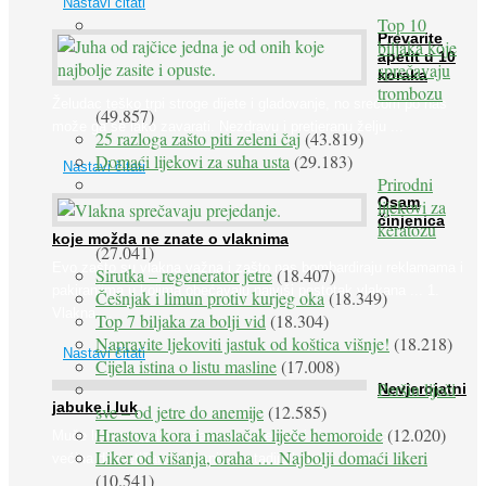
Nastavi čitati
Top 10
Prevarite
biljaka koje
apetit u 10
sprečavaju
koraka
trombozu
Želudac teško trpi stroge dijete i gladovanje, no srećom po nas
(49.857)
može ga se lako zavarati. Nezdravu i pretjeranu želju ...
25 razloga zašto piti zeleni čaj
(43.819)
Domaći lijekovi za suha usta
(29.183)
Nastavi čitati
Prirodni
Osam
lijekovi za
činjenica
keratozu
koje možda ne znate o vlaknima
(27.041)
Evo zašto su vlakna važna i zašto nas bombardiraju reklamama i
Sirutka – regenerator jetre
(18.407)
pakiranjima u kojima obećavaju najviši postotak vlakana ... 1.
Češnjak i limun protiv kurjeg oka
(18.349)
Vlakna ...
Top 7 biljaka za bolji vid
(18.304)
Napravite ljekoviti jastuk od koštica višnje!
(18.218)
Nastavi čitati
Cijela istina o listu masline
(17.008)
Peršin liječi
Nevjerojatni
jabuke i luk
sve – od jetre do anemije
(12.585)
Hrastova kora i maslačak liječe hemoroide
(12.020)
Muče li vas tegobe vezane uz srce, oči i živce, od kojih pati
Liker od višanja, oraha … Najbolji domaći likeri
većina dijabetičara u kasnijem stadiju bolesti, jabuke ...
(10.541)