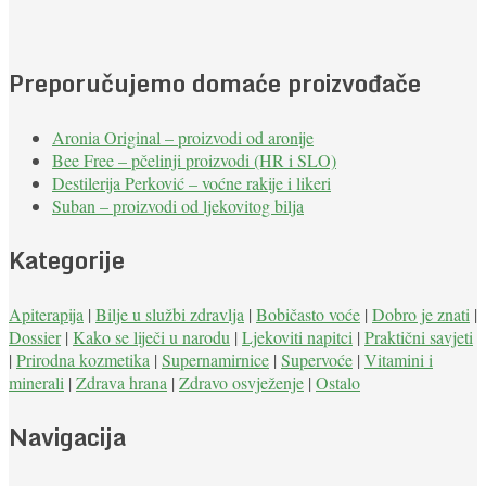
Preporučujemo domaće proizvođače
Aronia Original – proizvodi od aronije
Bee Free – pčelinji proizvodi (HR i SLO)
Destilerija Perković – voćne rakije i likeri
Suban – proizvodi od ljekovitog bilja
Kategorije
Apiterapija
|
Bilje u službi zdravlja
|
Bobičasto voće
|
Dobro je znati
|
Dossier
|
Kako se liječi u narodu
|
Ljekoviti napitci
|
Praktični savjeti
|
Prirodna kozmetika
|
Supernamirnice
|
Supervoće
|
Vitamini i
minerali
|
Zdrava hrana
|
Zdravo osvježenje
|
Ostalo
Navigacija