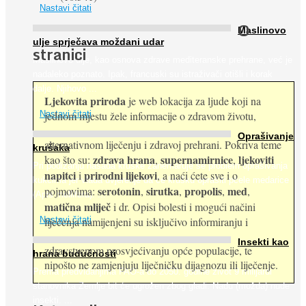
Nastavi čitati
O
Maslinovo
ulje sprječava moždani udar
stranici
Maslinovo ulje, kao osnova zdrave mediteranske prehrane, već je
nadaleko poznato. Ipak, francuski su istraživači otišli i korak
dalje. Njihovo ...
Ljekovita priroda
je web lokacija za ljude koji na
jednom mjestu žele informacije o zdravom životu,
Nastavi čitati
Oprašivanje
alternativnom liječenju i zdravoj prehrani. Pokriva teme
krušaka
zdrava hrana
supernamirnice
ljekoviti
kao što su:
,
,
Pri podizanju nasada kruške zanemaruje se problem oprašivanja
napitci
prirodni lijekovi
i
, a naći ćete sve i o
kukcima jer vlada uvjerenje da će krušku oprašiti pčele medarice
serotonin
sirutka
propolis
med
pojmovima:
,
,
,
,
(Apis mellifera). ...
matična mliječ
i dr. Opisi bolesti i mogući načini
Nastavi čitati
liječenja namijenjeni su isključivo informiranju i
Insekti kao
zdravstvenom prosvjećivanju opće populacije, te
hrana budućnosti
nipošto ne zamjenjuju liječničku dijagnozu ili liječenje.
Prema predviđanjima FAO-a do 2050. godine život 9 milijardi
stanovnika Zemlje bit će ugrožen zbog gladi. Nadu (možda) nude
insekti. ...