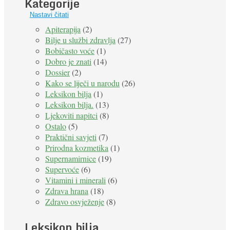
Kategorije
Nastavi čitati
Apiterapija
(2)
Bilje u službi zdravlja
(27)
Bobičasto voće
(1)
Dobro je znati
(14)
Dossier
(2)
Kako se liječi u narodu
(26)
Leksikon bilja
(1)
Leksikon bilja.
(13)
Ljekoviti napitci
(8)
Ostalo
(5)
Praktični savjeti
(7)
Prirodna kozmetika
(1)
Supernamirnice
(19)
Supervoće
(6)
Vitamini i minerali
(6)
Zdrava hrana
(18)
Zdravo osvježenje
(8)
Leksikon bilja