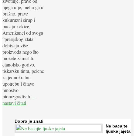
životinje, prave od
njega ulje, melju ga u
brašno, prave
kukuruzni sirup i
pucaju kokice,
Amerikanci od svoga
“prerijskog zlata”
dobivaju više
proizvoda nego što
možete zamisliti:
etanolsko gorivo,
tiskarsku tintu, pelene
za jednokratnu
upotrebu i čitavo
mnoštvo
biorazgradivih
...
nastavi čitati
Dobro je znati
Ne bacajte
ljuske jajeta