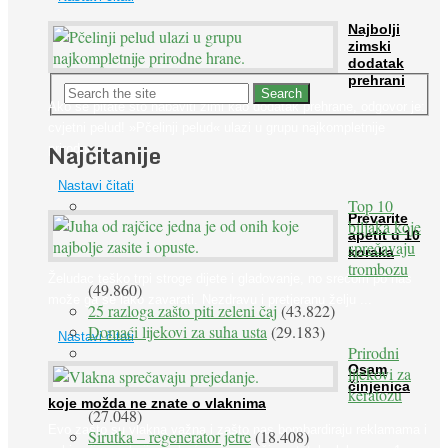
Najbolji
zimski
dodatak
prehrani
Ako se pitate što nabaviti zimi kao dodatak prehrane, odgovor je:
cvjetni pelud! »Pčelinji pelud« ulazi u grupu najkompletnije
Najčitanije
prirodne ...
Nastavi čitati
Top 10
Prevarite
biljaka koje
apetit u 10
sprečavaju
koraka
trombozu
Želudac teško trpi stroge dijete i gladovanje, no srećom po nas
(49.860)
može ga se lako zavarati. Nezdravu i pretjeranu želju ...
25 razloga zašto piti zeleni čaj
(43.822)
Domaći lijekovi za suha usta
(29.183)
Nastavi čitati
Prirodni
Osam
lijekovi za
činjenica
keratozu
koje možda ne znate o vlaknima
(27.048)
Evo zašto su vlakna važna i zašto nas bombardiraju reklamama i
Sirutka – regenerator jetre
(18.408)