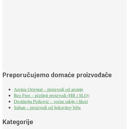
Preporučujemo domaće proizvođače
Aronia Original – proizvodi od aronije
Bee Free – pčelinji proizvodi (HR i SLO)
Destilerija Perković – voćne rakije i likeri
Suban – proizvodi od ljekovitog bilja
Kategorije