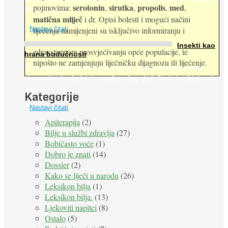
serotonin
sirutka
propolis
med
pojmovima:
,
,
,
,
(Apis mellifera). ...
matična mliječ
i dr. Opisi bolesti i mogući načini
Nastavi čitati
liječenja namijenjeni su isključivo informiranju i
Insekti kao
zdravstvenom prosvjećivanju opće populacije, te
hrana budućnosti
nipošto ne zamjenjuju liječničku dijagnozu ili liječenje.
Prema predviđanjima FAO-a do 2050. godine život 9 milijardi
stanovnika Zemlje bit će ugrožen zbog gladi. Nadu (možda) nude
insekti. ...
Kategorije
Nastavi čitati
Apiterapija
(2)
Bilje u službi zdravlja
(27)
Bobičasto voće
(1)
Dobro je znati
(14)
Dossier
(2)
Kako se liječi u narodu
(26)
Leksikon bilja
(1)
Leksikon bilja.
(13)
Ljekoviti napitci
(8)
Ostalo
(5)