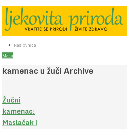
Naslovnica
Menu
kamenac u žuči Archive
Žučni
kamenac:
Maslačak i