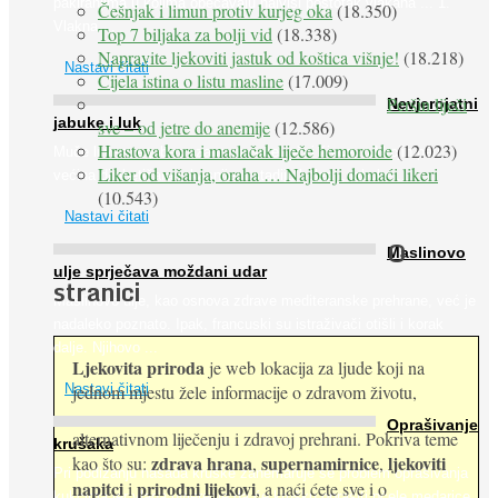
pakiranjima u kojima obećavaju najviši postotak vlakana ... 1.
Češnjak i limun protiv kurjeg oka
(18.350)
Vlakna ...
Top 7 biljaka za bolji vid
(18.338)
Napravite ljekoviti jastuk od koštica višnje!
(18.218)
Nastavi čitati
Cijela istina o listu masline
(17.009)
Peršin liječi
Nevjerojatni
jabuke i luk
sve – od jetre do anemije
(12.586)
Hrastova kora i maslačak liječe hemoroide
(12.023)
Muče li vas tegobe vezane uz srce, oči i živce, od kojih pati
Liker od višanja, oraha … Najbolji domaći likeri
većina dijabetičara u kasnijem stadiju bolesti, jabuke ...
(10.543)
Nastavi čitati
O
Maslinovo
ulje sprječava moždani udar
stranici
Maslinovo ulje, kao osnova zdrave mediteranske prehrane, već je
nadaleko poznato. Ipak, francuski su istraživači otišli i korak
dalje. Njihovo ...
Ljekovita priroda
je web lokacija za ljude koji na
jednom mjestu žele informacije o zdravom životu,
Nastavi čitati
Oprašivanje
alternativnom liječenju i zdravoj prehrani. Pokriva teme
krušaka
zdrava hrana
supernamirnice
ljekoviti
kao što su:
,
,
Pri podizanju nasada kruške zanemaruje se problem oprašivanja
napitci
prirodni lijekovi
i
, a naći ćete sve i o
kukcima jer vlada uvjerenje da će krušku oprašiti pčele medarice