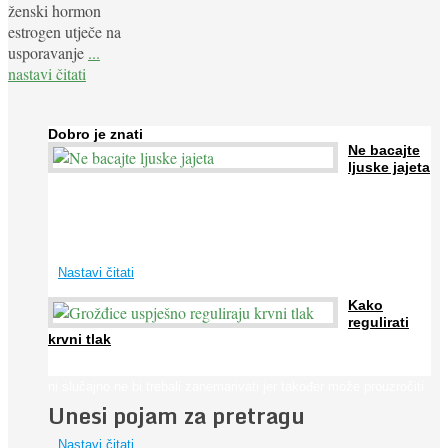
ženski hormon
estrogen utječe na
usporavanje
...
nastavi čitati
Dobro je znati
Ne bacajte
ljuske jajeta
Jaja su vrlo hranjiva namirnica bogata proteinima, kalcijem i
drugim mineralima, te ih svakodnevno konzumiraju milijuni ljudi
širom svijeta. Osim ...
Nastavi čitati
Kako
regulirati
krvni tlak
Iako je »visok krvni tlak« mnogo opasniji od niskog, »hipotenziju«
ni slučajno ne bi trebali zanemarivati jer također može prouzročiti
Unesi pojam za pretragu
...
Nastavi čitati